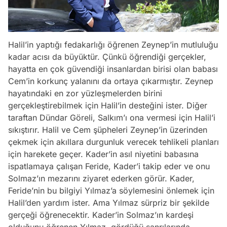
Halil’in yaptığı fedakarlığı öğrenen Zeynep’in mutluluğu
kadar acısı da büyüktür. Çünkü öğrendiği gerçekler,
hayatta en çok güvendiği insanlardan birisi olan babası
Cem’in korkunç yalanını da ortaya çıkarmıştır. Zeynep
hayatındaki en zor yüzleşmelerden birini
gerçekleştirebilmek için Halil’in desteğini ister. Diğer
taraftan Dündar Göreli, Salkım’ı ona vermesi için Halil’i
sıkıştırır. Halil ve Cem şüpheleri Zeynep’in üzerinden
çekmek için akıllara durgunluk verecek tehlikeli planları
için harekete geçer. Kader’in asıl niyetini babasına
ispatlamaya çalışan Feride, Kader’i takip eder ve onu
Solmaz’ın mezarını ziyaret ederken görür. Kader,
Feride’nin bu bilgiyi Yılmaz’a söylemesini önlemek için
Halil’den yardım ister. Ama Yılmaz sürpriz bir şekilde
gerçeği öğrenecektir. Kader’in Solmaz’ın kardeşi