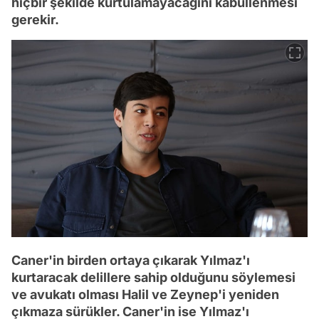
hiçbir şekilde kurtulamayacağını kabullenmesi
gerekir.
Caner'in birden ortaya çıkarak Yılmaz'ı
kurtaracak delillere sahip olduğunu söylemesi
ve avukatı olması Halil ve Zeynep'i yeniden
çıkmaza sürükler. Caner'in ise Yılmaz'ı