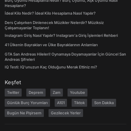
Burç Uyumu Hesaplama Nedir? Burç Uyumu, Aşk Uyumu Nasıl
Hesaplanır?
İdeal Kilo Nedir? İdeal Kilo Hesaplama Nasıl Yapılır?
Ders Çalışırken Dinlenecek Müzikler Nelerdir? Müziksiz
Çalışamayanlar Toplanın!
Instagram Giriş Nasıl Yapılır? Instagram'a Giriş İşlemleri Rehberi
41 Ülkenin Bayrakları ve Ülke Bayraklarının Anlamları
GTA San Andreas Hileleri! Oynamaya Doyamayanlar İçin Güncel San
Andreas Şifreleri
IQ Testi: IQ'unuzun Kaç Olduğunu Merak Ettiniz mi?
Keşfet
Twitter
Deprem
Zam
Youtube
Günlük Burç Yorumları
A101
Tiktok
Son Dakika
Bugün Ne Pişirsem
Gezilecek Yerler