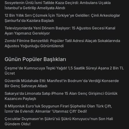
Sosyetenin Ünlü İsmi Tatilde Kaza Geçirdi: Ambulans Uçakla
İstanbul'a Getirilip Ameliyata Alındı
12 Bin Yıllık Sırrı Çözmek İçin Türkiye'ye Geldiler: Çinli Arkeologlar
Şanlıurfa'da Kazılara Başladı
Televizyonlarda Yeni Dönem Başlıyor: 15 Ağustos Gecesi Kanal
Ayarı Yapmanız Gerekiyor
Zombi Filmine Benzetildi: Popüler Tatil Adresi Alaçatı Sokaklarında
Ağustos Yoğunluğu Görüntülendi
Günün Popüler Başlıkları
Çeşme'de Kumrucuya Tepki Yağdı! 1,5 Saatlik Süreyi Aşana 2 Bin TL
Ücret
Güvenlik Müdahale Etti: Manifest'in Bodrum'da Verdiği Konserde
Bir Genç Sahneye Atladı
Sakarya'da Limonata Satıp iPhone 15 Alan Genç Girişimci Günlük
Kazancını Paylaştı
8 Milyonluk Euro'luk Soygunun Firari Şüphelisi Olan Türk Çift,
İzmir'de Evlendi: Almanlar 'Utanmaz Çift' Dedi!
Çocuklar Duymasın'ın Şükrü'sü Şükrü Koruyucu'nun Son Hali
Gündem Oldu!