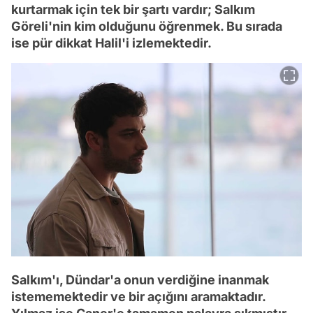
kurtarmak için tek bir şartı vardır; Salkım
Göreli'nin kim olduğunu öğrenmek. Bu sırada
ise pür dikkat Halil'i izlemektedir.
Salkım'ı, Dündar'a onun verdiğine inanmak
istememektedir ve bir açığını aramaktadır.