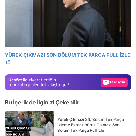
Video
Test
YÜREK ÇIKMAZI SON BÖLÜM TEK PARÇA FULL İZLE
Gündem
Magazin
Keşfet
ile ziyaret ettiğin
Video
tüm kategorileri tek akışta gör!
Test
Bu İçerik de İlginizi Çekebilir
Yürek Çıkmazı 24. Bölüm Tek Parça
İzleme Ekranı: Yürek Çıkmazı Son
Bölüm Tek Parça Full İzle