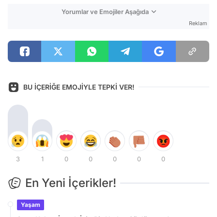
Yorumlar ve Emojiler Aşağıda
Reklam
BU İÇERİĞE EMOJİYLE TEPKİ VER!
3
1
0
0
0
0
0
En Yeni İçerikler!
Yaşam