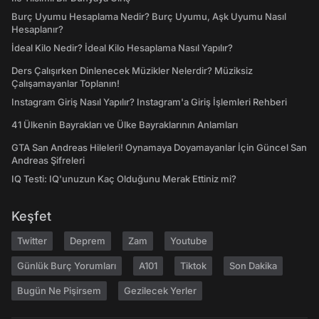
Burç Uyumu Hesaplama Nedir? Burç Uyumu, Aşk Uyumu Nasıl
Hesaplanır?
İdeal Kilo Nedir? İdeal Kilo Hesaplama Nasıl Yapılır?
Ders Çalışırken Dinlenecek Müzikler Nelerdir? Müziksiz
Çalışamayanlar Toplanın!
Instagram Giriş Nasıl Yapılır? Instagram'a Giriş İşlemleri Rehberi
41 Ülkenin Bayrakları ve Ülke Bayraklarının Anlamları
GTA San Andreas Hileleri! Oynamaya Doyamayanlar İçin Güncel San
Andreas Şifreleri
IQ Testi: IQ'unuzun Kaç Olduğunu Merak Ettiniz mi?
Keşfet
Twitter
Deprem
Zam
Youtube
Günlük Burç Yorumları
A101
Tiktok
Son Dakika
Bugün Ne Pişirsem
Gezilecek Yerler