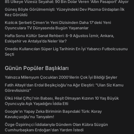
85 Ülkeye Vizesiz Seyahat: 90 Bin Dolar Veren 'Altın Pasaport' Alıyor
Güneş Böyle Görülmemişti: Yüzeyindeki Dev Plazma Girdapları İlk
Kez Görüldü
Kızılcık Şerbeti Çimen'in Yeni Dizisinden Daha 17'deki Yeni
Oyunculara TV Dünyasında Bugün Yaşananlar
Hafta Sonu Kültür Sanat Rehberi: 8-9 Ağustos İzmir, Ankara,
Eskişehir ve Antalya’da Neler Var?
Onedio Kullanıcıları Süper Lig Tarihinin En İyi Yabancı Futbolcusunu
Seçti
Günün Popüler Başlıkları
Yalnızca Milenyum Çocukları 2000'lilerin Çok İyi Bildiği Şeyler
Fatih Altaylı'dan Erdal Beşikçioğlu'na Ağır Eleştiri: "Ulan Siz Kamu
Görevlisisiniz"
Ülkü Hilal Çiftçi'nin Babası, Reşit Olmayan Kızının 10 Yaş Büyük
Oyuncuyla Aşk Yaşadığını İddia Etti
Google'ın Yapay Zeka Biriminin Başındaki Türk: Koray
Kavukçuoğlu'nu Tanıyalım!
Özge Özpirinçci İddialarıyla Gündem Olan Kübra Süzgün
Cumhurbaşkanı Erdoğan'dan Yardım İstedi