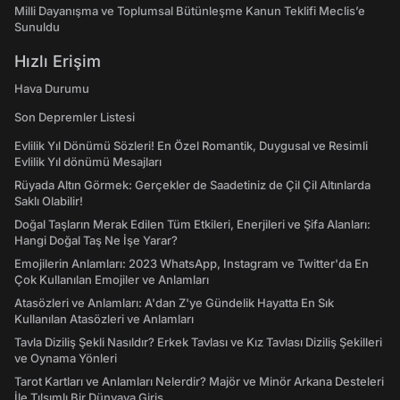
Milli Dayanışma ve Toplumsal Bütünleşme Kanun Teklifi Meclis’e
Sunuldu
Hızlı Erişim
Hava Durumu
Son Depremler Listesi
Evlilik Yıl Dönümü Sözleri! En Özel Romantik, Duygusal ve Resimli
Evlilik Yıl dönümü Mesajları
Rüyada Altın Görmek: Gerçekler de Saadetiniz de Çil Çil Altınlarda
Saklı Olabilir!
Doğal Taşların Merak Edilen Tüm Etkileri, Enerjileri ve Şifa Alanları:
Hangi Doğal Taş Ne İşe Yarar?
Emojilerin Anlamları: 2023 WhatsApp, Instagram ve Twitter'da En
Çok Kullanılan Emojiler ve Anlamları
Atasözleri ve Anlamları: A'dan Z'ye Gündelik Hayatta En Sık
Kullanılan Atasözleri ve Anlamları
Tavla Diziliş Şekli Nasıldır? Erkek Tavlası ve Kız Tavlası Diziliş Şekilleri
ve Oynama Yönleri
Tarot Kartları ve Anlamları Nelerdir? Majör ve Minör Arkana Desteleri
İle Tılsımlı Bir Dünyaya Giriş