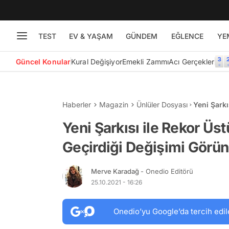
TEST
EV & YAŞAM
GÜNDEM
EĞLENCE
YE
Güncel Konular
Kural Değişiyor
Emekli Zammı
Acı Gerçekler
Haberler
Magazin
Ünlüler Dosyası
Yeni Şarkı
Değişimi 
Yeni Şarkısı ile Rekor Üs
Geçirdiği Değişimi Görün
Merve Karadağ
- Onedio Editörü
25.10.2021 - 16:26
Onedio’yu Google’da tercih edil