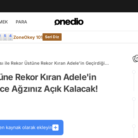
MEK
PARA
ZoneOkey 101
Seri Diz
sı ile Rekor Üstüne Rekor Kıran Adele'in Geçirdiği
Görünce Ağzınız Açık Kalacak!
tüne Rekor Kıran Adele'in
ce Ağzınız Açık Kalacak!
en kaynak olarak ekleyin