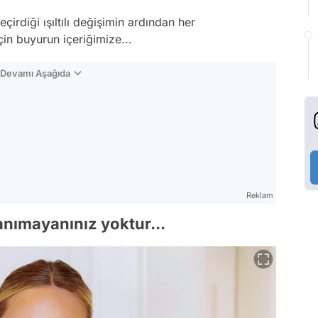
irdiği ışıltılı değişimin ardından her
n buyurun içeriğimize...
n Devamı Aşağıda
Reklam
anımayanınız yoktur...