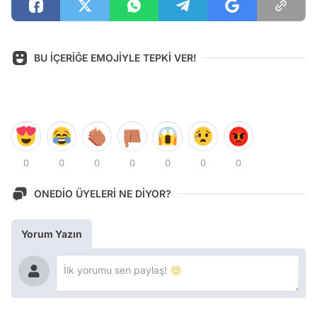
BU İÇERİĞE EMOJİYLE TEPKİ VER!
0
0
0
0
0
0
0
ONEDİO ÜYELERİ NE DİYOR?
Yorum Yazın