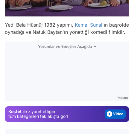
Yedi Bela Hüsnü; 1982 yapımı,
Kemal Sunal
'ın başrolde
oynadığı ve Natuk Baytan'ın yönettiği komedi filmidir.
Yorumlar ve Emojiler Aşağıda
Video
Test
Gündem
Reklam
Magazin
Video
Keşfet
ile ziyaret ettiğin
tüm kategorileri tek akışta gör!
Test