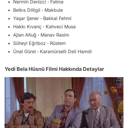
Nermin Denizci
·
Fatma
Belkıs Dilligil
·
Makbule
Yaşar Şener
·
Bakkal Fehmi
Hakkı Kıvanç
·
Kahveci Musa
Ajlan Altuğ
·
Manav Rasim
Süheyl Eğriboz
·
Rüstem
Ünal Gürel
·
Karamürselli Deli Hamdi
Yedi Bela Hüsnü Filmi Hakkında Detaylar