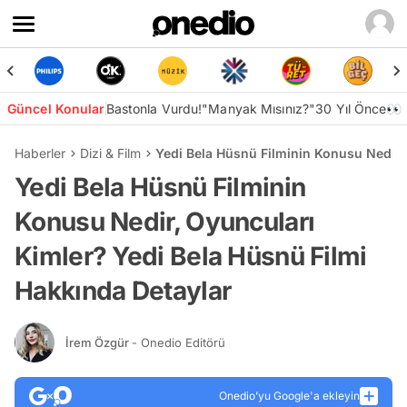
Güncel Konular
Bastonla Vurdu!
"Manyak Mısınız?"
30 Yıl Önce👀
Haberler
Dizi & Film
Yedi Bela Hüsnü Filminin Konusu Nedir,
Yedi Bela Hüsnü Filminin
Konusu Nedir, Oyuncuları
Kimler? Yedi Bela Hüsnü Filmi
Hakkında Detaylar
İrem Özgür
- Onedio Editörü
Onedio’yu Google'a ekleyin