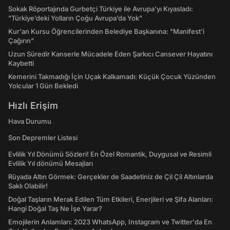
Sokak Röportajında Gurbetçi Türkiye ile Avrupa'yı Kıyasladı:
"Türkiye’deki Yolların Çoğu Avrupa’da Yok"
Kur'an Kursu Öğrencilerinden Belediye Başkanına: "Manifest’i
Çağırın"
Uzun Süredir Kanserle Mücadele Eden Şarkıcı Cansever Hayatını
Kaybetti
Kemerini Takmadığı İçin Uçak Kalkamadı: Küçük Çocuk Yüzünden
Yolcular 1 Gün Bekledi
Hızlı Erişim
Hava Durumu
Son Depremler Listesi
Evlilik Yıl Dönümü Sözleri! En Özel Romantik, Duygusal ve Resimli
Evlilik Yıl dönümü Mesajları
Rüyada Altın Görmek: Gerçekler de Saadetiniz de Çil Çil Altınlarda
Saklı Olabilir!
Doğal Taşların Merak Edilen Tüm Etkileri, Enerjileri ve Şifa Alanları:
Hangi Doğal Taş Ne İşe Yarar?
Emojilerin Anlamları: 2023 WhatsApp, Instagram ve Twitter'da En