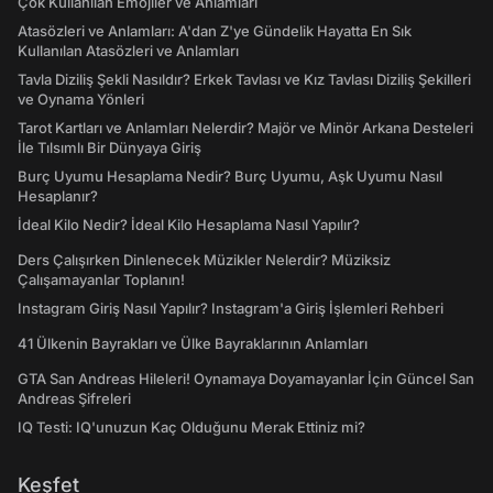
Çok Kullanılan Emojiler ve Anlamları
Atasözleri ve Anlamları: A'dan Z'ye Gündelik Hayatta En Sık
Kullanılan Atasözleri ve Anlamları
Tavla Diziliş Şekli Nasıldır? Erkek Tavlası ve Kız Tavlası Diziliş Şekilleri
ve Oynama Yönleri
Tarot Kartları ve Anlamları Nelerdir? Majör ve Minör Arkana Desteleri
İle Tılsımlı Bir Dünyaya Giriş
Burç Uyumu Hesaplama Nedir? Burç Uyumu, Aşk Uyumu Nasıl
Hesaplanır?
İdeal Kilo Nedir? İdeal Kilo Hesaplama Nasıl Yapılır?
Ders Çalışırken Dinlenecek Müzikler Nelerdir? Müziksiz
Çalışamayanlar Toplanın!
Instagram Giriş Nasıl Yapılır? Instagram'a Giriş İşlemleri Rehberi
41 Ülkenin Bayrakları ve Ülke Bayraklarının Anlamları
GTA San Andreas Hileleri! Oynamaya Doyamayanlar İçin Güncel San
Andreas Şifreleri
IQ Testi: IQ'unuzun Kaç Olduğunu Merak Ettiniz mi?
Keşfet