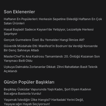
Son Eklenenler
Haftanın En Popülerleri: Herkesin Sepetine Eklediği Haftanın En Çok
Satan Ürünleri
Hasat Başladı! Sadece Kayseri’de Yetişiyor, Lezzetiyle Herkesi
Şaşırtıyor
Gerçek Gurmelere Özel: Bu Yemekler Hangi İlimize Ait?
Güvenlik Müdahale Etti: Manifest'in Bodrum'da Verdiği Konserde
Bir Genç Sahneye Atladı
MasterChef’in Ana Kadrosu Tamamlandı: 20. Önlüğü Kazanan Son
Yarışmacı Belli Oldu
Uykuya Dalmakta Zorlananlar Dikkat: Zihni Rahatlatan Basit Teknik
Açıklandı
Günün Popüler Başlıkları
Beşiktaş-Üsküdar Vapurunda Yaşlı Kadın, Şort Giyen Kadının
Bacağına Bastonla Vurdu!
Yaşamak İstediğin Ülke Hangisi? Haritadaki Yerini Değil,
Yaşayacağın Hayatı Seçiyorsun!