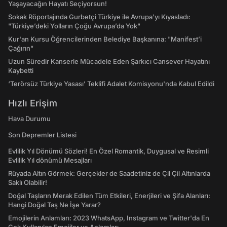
Yaşayacağın Hayatı Seçiyorsun!
Sokak Röportajında Gurbetçi Türkiye ile Avrupa'yı Kıyasladı:
"Türkiye’deki Yolların Çoğu Avrupa’da Yok"
Kur'an Kursu Öğrencilerinden Belediye Başkanına: "Manifest’i
Çağırın"
Uzun Süredir Kanserle Mücadele Eden Şarkıcı Cansever Hayatını
Kaybetti
‘Terörsüz Türkiye Yasası’ Teklifi Adalet Komisyonu'nda Kabul Edildi
Hızlı Erişim
Hava Durumu
Son Depremler Listesi
Evlilik Yıl Dönümü Sözleri! En Özel Romantik, Duygusal ve Resimli
Evlilik Yıl dönümü Mesajları
Rüyada Altın Görmek: Gerçekler de Saadetiniz de Çil Çil Altınlarda
Saklı Olabilir!
Doğal Taşların Merak Edilen Tüm Etkileri, Enerjileri ve Şifa Alanları:
Hangi Doğal Taş Ne İşe Yarar?
Emojilerin Anlamları: 2023 WhatsApp, Instagram ve Twitter'da En