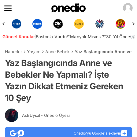
Güncel Konular
Bastonla Vurdu!
"Manyak Mısınız?"
30 Yıl Önce👀
Haberler
Yaşam
Anne Bebek
Yaz Başlangıcında Anne ve Be
Yaz Başlangıcında Anne ve
Bebekler Ne Yapmalı? İşte
Yazın Dikkat Etmeniz Gereken
10 Şey
Aslı Uysal
- Onedio Üyesi
Onedio’yu Google'a ekleyin