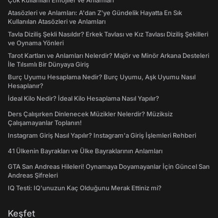
Çok Kullanılan Emojiler ve Anlamları
Atasözleri ve Anlamları: A'dan Z'ye Gündelik Hayatta En Sık
Kullanılan Atasözleri ve Anlamları
Tavla Diziliş Şekli Nasıldır? Erkek Tavlası ve Kız Tavlası Diziliş Şekilleri
ve Oynama Yönleri
Tarot Kartları ve Anlamları Nelerdir? Majör ve Minör Arkana Desteleri
İle Tılsımlı Bir Dünyaya Giriş
Burç Uyumu Hesaplama Nedir? Burç Uyumu, Aşk Uyumu Nasıl
Hesaplanır?
İdeal Kilo Nedir? İdeal Kilo Hesaplama Nasıl Yapılır?
Ders Çalışırken Dinlenecek Müzikler Nelerdir? Müziksiz
Çalışamayanlar Toplanın!
Instagram Giriş Nasıl Yapılır? Instagram'a Giriş İşlemleri Rehberi
41 Ülkenin Bayrakları ve Ülke Bayraklarının Anlamları
GTA San Andreas Hileleri! Oynamaya Doyamayanlar İçin Güncel San
Andreas Şifreleri
IQ Testi: IQ'unuzun Kaç Olduğunu Merak Ettiniz mi?
Keşfet