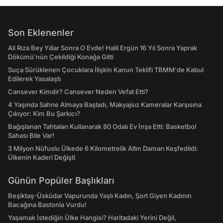
Son Eklenenler
Ali Rıza Bey Yıllar Sonra O Evde! Halil Ergün 16 Yıl Sonra Yaprak
Dökümü'nün Çekildiği Konağa Gitti
Suça Sürüklenen Çocuklara İlişkin Kanun Teklifi TBMM'de Kabul
Edilerek Yasalaştı
Cansever Kimdir? Cansever Neden Vefat Etti?
4 Yaşında Sahne Almaya Başladı, Makyajsız Kameralar Karşısına
Çıkıyor: Kim Bu Şarkıcı?
Bağışlanan Tahtaları Kullanarak 80 Odalı Ev İnşa Etti: Basketbol
Sahası Bile Var!
3 Milyon Nüfuslu Ülkede 6 Kilometrelik Altın Damarı Keşfedildi:
Ülkenin Kaderi Değişti
Günün Popüler Başlıkları
Beşiktaş-Üsküdar Vapurunda Yaşlı Kadın, Şort Giyen Kadının
Bacağına Bastonla Vurdu!
Yaşamak İstediğin Ülke Hangisi? Haritadaki Yerini Değil,