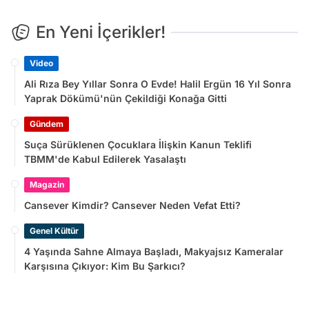
En Yeni İçerikler!
Video
Ali Rıza Bey Yıllar Sonra O Evde! Halil Ergün 16 Yıl Sonra
Yaprak Dökümü'nün Çekildiği Konağa Gitti
Gündem
Suça Sürüklenen Çocuklara İlişkin Kanun Teklifi
TBMM'de Kabul Edilerek Yasalaştı
Magazin
Cansever Kimdir? Cansever Neden Vefat Etti?
Genel Kültür
4 Yaşında Sahne Almaya Başladı, Makyajsız Kameralar
Karşısına Çıkıyor: Kim Bu Şarkıcı?