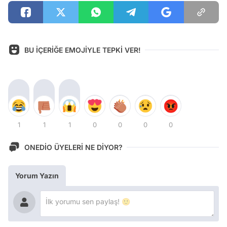
BU İÇERİĞE EMOJİYLE TEPKİ VER!
1
1
1
0
0
0
0
ONEDİO ÜYELERİ NE DİYOR?
Yorum Yazın