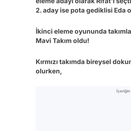
eleme adayı olarak Rıfat'ı seçt
2. aday ise pota gediklisi Eda 
İkinci eleme oyununda takımla
Mavi Takım oldu!
Kırmızı takımda bireysel dok
olurken,
İçeriği