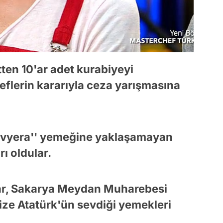
ten 10'ar adet kurabiyeyi
şeflerin kararıyla ceza yarışmasına
Bavyera'' yemeğine yaklaşamayan
rı oldular.
lar, Sakarya Meydan Muharebesi
mize Atatürk'ün sevdiği yemekleri