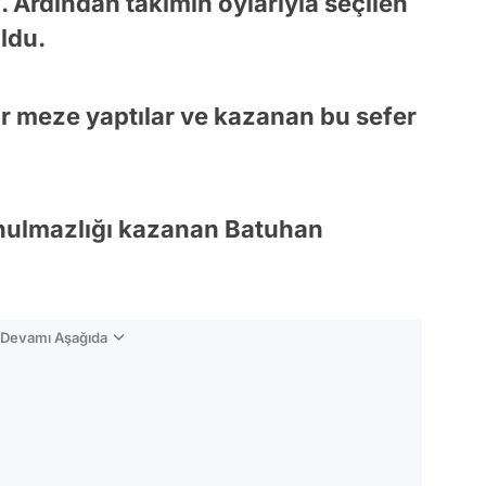
i. Ardından takımın oylarıyla seçilen
oldu.
r meze yaptılar ve kazanan bu sefer
unulmazlığı kazanan Batuhan
n Devamı Aşağıda