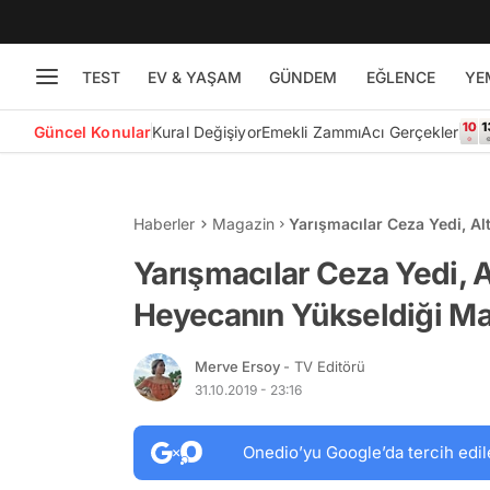
TEST
EV & YAŞAM
GÜNDEM
EĞLENCE
YE
Güncel Konular
Kural Değişiyor
Emekli Zammı
Acı Gerçekler
Haberler
Magazin
Yarışmacılar Ceza Yedi, Al
Masterchef'ten Kim Elendi
Yarışmacılar Ceza Yedi, A
Heyecanın Yükseldiği Ma
Merve Ersoy
- TV Editörü
31.10.2019 - 23:16
Onedio’yu Google’da tercih edil