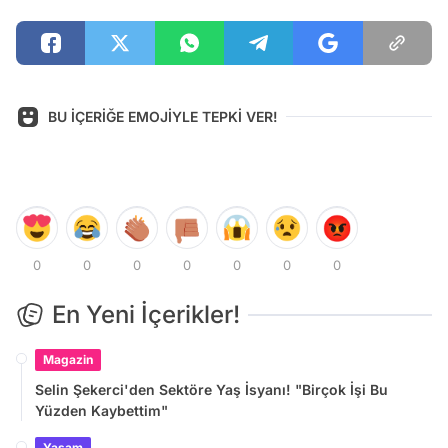
BU İÇERİĞE EMOJİYLE TEPKİ VER!
0
0
0
0
0
0
0
En Yeni İçerikler!
Magazin
Selin Şekerci'den Sektöre Yaş İsyanı! "Birçok İşi Bu
Yüzden Kaybettim"
Yaşam