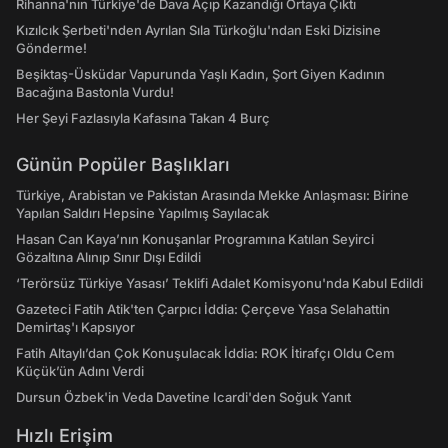
Rihanna'nın Türkiye'de Dava Açıp Kazandığı Ortaya Çıktı
Kızılcık Şerbeti'nden Ayrılan Sıla Türkoğlu'ndan Eski Dizisine
Gönderme!
Beşiktaş-Üsküdar Vapurunda Yaşlı Kadın, Şort Giyen Kadının
Bacağına Bastonla Vurdu!
Her Şeyi Fazlasıyla Kafasına Takan 4 Burç
Günün Popüler Başlıkları
Türkiye, Arabistan ve Pakistan Arasında Mekke Anlaşması: Birine
Yapılan Saldırı Hepsine Yapılmış Sayılacak
Hasan Can Kaya’nın Konuşanlar Programına Katılan Seyirci
Gözaltına Alınıp Sınır Dışı Edildi
‘Terörsüz Türkiye Yasası’ Teklifi Adalet Komisyonu'nda Kabul Edildi
Gazeteci Fatih Atik'ten Çarpıcı İddia: Çerçeve Yasa Selahattin
Demirtaş'ı Kapsıyor
Fatih Altaylı’dan Çok Konuşulacak İddia: ROK İtirafçı Oldu Cem
Küçük’ün Adını Verdi
Dursun Özbek'in Veda Davetine Icardi'den Soğuk Yanıt
Hızlı Erişim