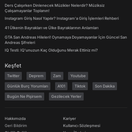
Ders Çalışırken Dinlenecek Müzikler Nelerdir? Müziksiz
Çalışamayanlar Toplanın!
Instagram Giriş Nasıl Yapılır? Instagram'a Giriş İşlemleri Rehberi
41 Ülkenin Bayrakları ve Ülke Bayraklarının Anlamları
GTA San Andreas Hileleri! Oynamaya Doyamayanlar İçin Güncel San
Andreas Şifreleri
IQ Testi: IQ'unuzun Kaç Olduğunu Merak Ettiniz mi?
Keşfet
Twitter
Deprem
Zam
Youtube
Günlük Burç Yorumları
A101
Tiktok
Son Dakika
Bugün Ne Pişirsem
Gezilecek Yerler
Hakkımızda
Kariyer
Geri Bildirim
Kullanıcı Sözleşmesi