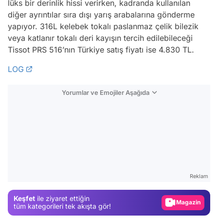
lüks bir derinlik hissi verirken, kadranda kullanılan
diğer ayrıntılar sıra dışı yarış arabalarına gönderme
yapıyor. 316L kelebek tokalı paslanmaz çelik bilezik
veya katlanır tokalı deri kayışın tercih edilebileceği
Tissot PRS 516’nın Türkiye satış fiyatı ise 4.830 TL.
LOG
Yorumlar ve Emojiler Aşağıda
Video
Test
Reklam
Gündem
Keşfet
ile ziyaret ettiğin
Magazin
tüm kategorileri tek akışta gör!