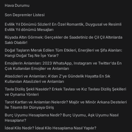
Hava Durumu
Son Depremler Listesi
Evlilik Yıl Dönümü Sözleri! En Özel Romantik, Duygusal ve Resimli
Evlilik Yıl dönümü Mesajları
Rüyada Altın Görmek: Gerçekler de Saadetiniz de Çil Çil Altınlarda
Saklı Olabilir!
Doğal Taşların Merak Edilen Tüm Etkileri, Enerjileri ve Şifa Alanları:
Hangi Doğal Taş Ne İşe Yarar?
Emojilerin Anlamları: 2023 WhatsApp, Instagram ve Twitter'da En
Çok Kullanılan Emojiler ve Anlamları
Atasözleri ve Anlamları: A'dan Z'ye Gündelik Hayatta En Sık
Kullanılan Atasözleri ve Anlamları
Tavla Diziliş Şekli Nasıldır? Erkek Tavlası ve Kız Tavlası Diziliş Şekilleri
ve Oynama Yönleri
Tarot Kartları ve Anlamları Nelerdir? Majör ve Minör Arkana Desteleri
İle Tılsımlı Bir Dünyaya Giriş
Burç Uyumu Hesaplama Nedir? Burç Uyumu, Aşk Uyumu Nasıl
Hesaplanır?
İdeal Kilo Nedir? İdeal Kilo Hesaplama Nasıl Yapılır?