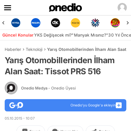
Güncel Konular
YKS Değişecek mi?
"Manyak Mısınız?"
30 Yıl Önc
Haberler
Teknoloji
Yarış Otomobillerinden İlham Alan Saat: 
Yarış Otomobillerinden İlham
Alan Saat: Tissot PRS 516
Onedio Medya
- Onedio Üyesi
Onedio’yu Google'a ekleyin
05.10.2015 - 10:07