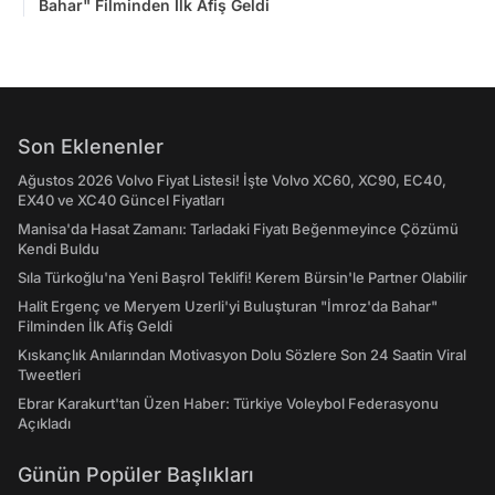
Bahar" Filminden İlk Afiş Geldi
Son Eklenenler
Ağustos 2026 Volvo Fiyat Listesi! İşte Volvo XC60, XC90, EC40,
EX40 ve XC40 Güncel Fiyatları
Manisa'da Hasat Zamanı: Tarladaki Fiyatı Beğenmeyince Çözümü
Kendi Buldu
Sıla Türkoğlu'na Yeni Başrol Teklifi! Kerem Bürsin'le Partner Olabilir
Halit Ergenç ve Meryem Uzerli'yi Buluşturan "İmroz'da Bahar"
Filminden İlk Afiş Geldi
Kıskançlık Anılarından Motivasyon Dolu Sözlere Son 24 Saatin Viral
Tweetleri
Ebrar Karakurt'tan Üzen Haber: Türkiye Voleybol Federasyonu
Açıkladı
Günün Popüler Başlıkları