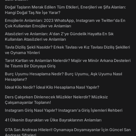
Doğal Taşların Merak Edilen Tüm Etkileri, Enerjileri ve Şifa Alanları:
Hangi Doğal Taş Ne İşe Yarar?
Emojilerin Anlamları: 2023 WhatsApp, Instagram ve Twitter'da En
Çok Kullanılan Emojiler ve Anlamları
Atasözleri ve Anlamları: A'dan Z'ye Gündelik Hayatta En Sık
Kullanılan Atasözleri ve Anlamları
Tavla Diziliş Şekli Nasıldır? Erkek Tavlası ve Kız Tavlası Diziliş Şekilleri
ve Oynama Yönleri
Tarot Kartları ve Anlamları Nelerdir? Majör ve Minör Arkana Desteleri
İle Tılsımlı Bir Dünyaya Giriş
Burç Uyumu Hesaplama Nedir? Burç Uyumu, Aşk Uyumu Nasıl
Hesaplanır?
İdeal Kilo Nedir? İdeal Kilo Hesaplama Nasıl Yapılır?
Ders Çalışırken Dinlenecek Müzikler Nelerdir? Müziksiz
Çalışamayanlar Toplanın!
Instagram Giriş Nasıl Yapılır? Instagram'a Giriş İşlemleri Rehberi
41 Ülkenin Bayrakları ve Ülke Bayraklarının Anlamları
GTA San Andreas Hileleri! Oynamaya Doyamayanlar İçin Güncel San
Andreas Şifreleri