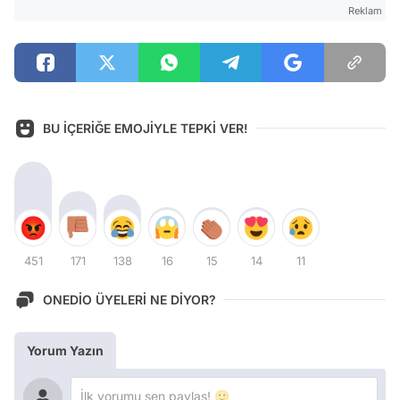
Reklam
BU İÇERİĞE EMOJİYLE TEPKİ VER!
451
171
138
16
15
14
11
ONEDİO ÜYELERİ NE DİYOR?
Yorum Yazın