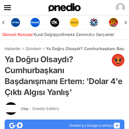
Güncel Konular
Kural Değişiyor
Emekli Zammı
Acı Gerçekler
Haberler
Gündem
Ya Doğru Olsaydı? Cumhurbaşkanı Başdanış
Ya Doğru Olsaydı?
Cumhurbaşkanı
Başdanışmanı Ertem: 'Dolar 4'e
Çıktı Algısı Yanlış'
Ulaş
- Onedio Editörü
Onedio’yu Google'a ekleyin