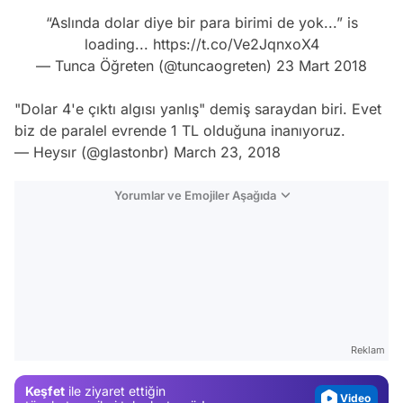
“Aslında dolar diye bir para birimi de yok...” is
loading...
https://t.co/Ve2JqnxoX4
— Tunca Öğreten (@tuncaogreten)
23 Mart 2018
"Dolar 4'e çıktı algısı yanlış" demiş saraydan biri. Evet
biz de paralel evrende 1 TL olduğuna inanıyoruz.
— Heysır (@glastonbr)
March 23, 2018
Yorumlar ve Emojiler Aşağıda
Video
Test
Gündem
Reklam
Magazin
Keşfet
ile ziyaret ettiğin
Video