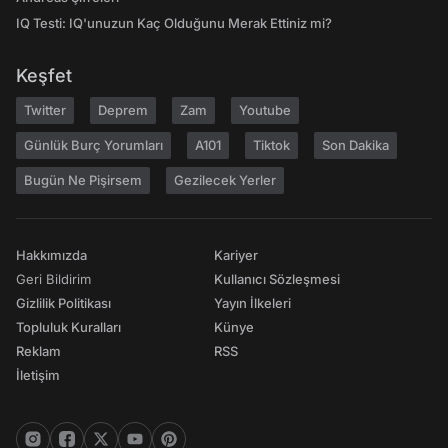
IQ Testi: IQ'unuzun Kaç Olduğunu Merak Ettiniz mi?
Keşfet
Twitter
Deprem
Zam
Youtube
Günlük Burç Yorumları
A101
Tiktok
Son Dakika
Bugün Ne Pişirsem
Gezilecek Yerler
Hakkımızda
Kariyer
Geri Bildirim
Kullanıcı Sözleşmesi
Gizlilik Politikası
Yayın İlkeleri
Topluluk Kuralları
Künye
Reklam
RSS
İletişim