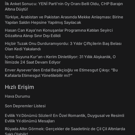
İlk Anket Sonucu: YENİ Parti'nin Oy Oranı Belli Oldu, CHP Barajın
Altına Düştü!
Türkiye, Arabistan ve Pakistan Arasında Mekke Anlaşması: Birine
Yapılan Saldırı Hepsine Yapılmış Sayılacak
Hasan Can Kaya’nın Konuşanlar Programına Katılan Seyirci
Gözaltına Alınıp Sınır Dışı Edildi
Hiçbir Tuzak Onu Durduramıyordu: 3 Yıldır Çiftçilerin Baş Belası
Olan Kedi Yakalandı
İçme Suyuna Kur'an-ı Kerim Dinletiliyor: 31 Yıllık Alışkanlık, O
İlimizde 24 Saat Devam Ediyor
Enver Aysever'den Erdal Beşikçioğlu ve Etimesgut Çıkışı: “Bu
Kafalarla Etimesgut Yönetilebilir mi?”
Hızlı Erişim
Hava Durumu
Son Depremler Listesi
Evlilik Yıl Dönümü Sözleri! En Özel Romantik, Duygusal ve Resimli
Evlilik Yıl dönümü Mesajları
Rüyada Altın Görmek: Gerçekler de Saadetiniz de Çil Çil Altınlarda
Saklı Olabilir!