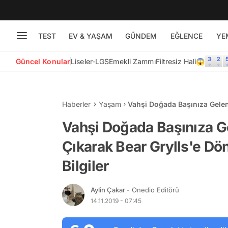
TEST
EV & YAŞAM
GÜNDEM
EĞLENCE
YE
Güncel Konular
Liseler-LGS
Emekli Zammı
Filtresiz Hali😱
Haberler
Yaşam
Vahşi Doğada Başınıza Gelen
Dönüşebilmeniz İçin Gerekli 
Vahşi Doğada Başınıza G
Çıkarak Bear Grylls'e Dö
Bilgiler
Aylin Çakar
- Onedio Editörü
14.11.2019 - 07:45