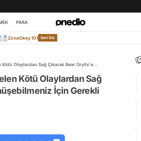
MEK
PARA
ZoneOkey 101
Seri Diz
 Kötü Olaylardan Sağ Çıkarak Bear Grylls'e
Bilgiler
elen Kötü Olaylardan Sağ
nüşebilmeniz İçin Gerekli