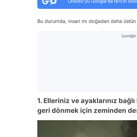
Onedio’yu Google’da tercih edil
Bu durumda, insan mı doğadan daha üstün 
İçeriği
1. Elleriniz ve ayaklarınız bağl
geri dönmek için zeminden des