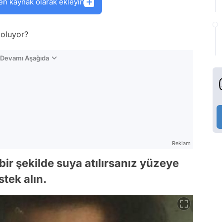
en kaynak olarak ekleyin
oluyor?
n Devamı Aşağıda
Reklam
ı bir şekilde suya atılırsanız yüzeye
tek alın.