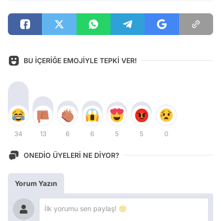
BU İÇERİĞE EMOJİYLE TEPKİ VER!
34
13
6
6
5
5
0
ONEDİO ÜYELERİ NE DİYOR?
Yorum Yazın