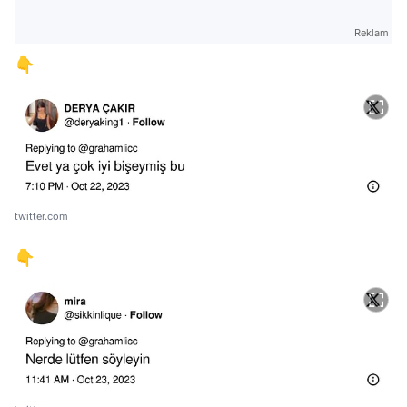
Reklam
👇
twitter.com
👇