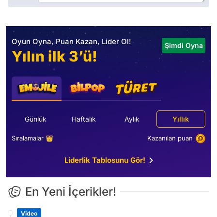
Oyun Oyna, Puan Kazan, Lider Ol!
Şimdi Oyna
Yılın ilk 3’ü!
Günlük
Haftalık
Aylık
Yıllık
Sıralamalar 👑
Kazanılan puan
Liderlik Tablosunu Gör!
En Yeni İçerikler!
Video