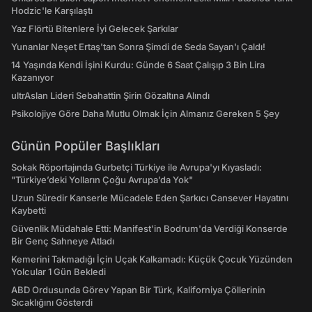
Hodzic'le Karşılaştı
Yaz Flörtü Bitenlere İyi Gelecek Şarkılar
Yunanlar Neşet Ertaş'tan Sonra Şimdi de Seda Sayan'ı Çaldı!
14 Yaşında Kendi İşini Kurdu: Günde 6 Saat Çalışıp 3 Bin Lira
Kazanıyor
ultrAslan Lideri Sebahattin Şirin Gözaltına Alındı
Psikolojiye Göre Daha Mutlu Olmak İçin Almanız Gereken 5 Şey
Günün Popüler Başlıkları
Sokak Röportajında Gurbetçi Türkiye ile Avrupa'yı Kıyasladı:
"Türkiye’deki Yolların Çoğu Avrupa’da Yok"
Uzun Süredir Kanserle Mücadele Eden Şarkıcı Cansever Hayatını
Kaybetti
Güvenlik Müdahale Etti: Manifest'in Bodrum'da Verdiği Konserde
Bir Genç Sahneye Atladı
Kemerini Takmadığı İçin Uçak Kalkamadı: Küçük Çocuk Yüzünden
Yolcular 1 Gün Bekledi
ABD Ordusunda Görev Yapan Bir Türk, Kaliforniya Çöllerinin
Sıcaklığını Gösterdi