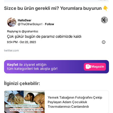
Sizce bu ürün gerekli mi? Yorumlara buyurun 👇
Video
Test
twitter.com
Gündem
Keşfet
ile ziyaret ettiğin
Magazin
tüm kategorileri tek akışta gör!
Video
İlginizi çekebilir:
Test
Yemek Tabağının Fotoğrafını Çekip
Paylaşan Adam Çocukluk
Travmalarımızı Canlandırdı