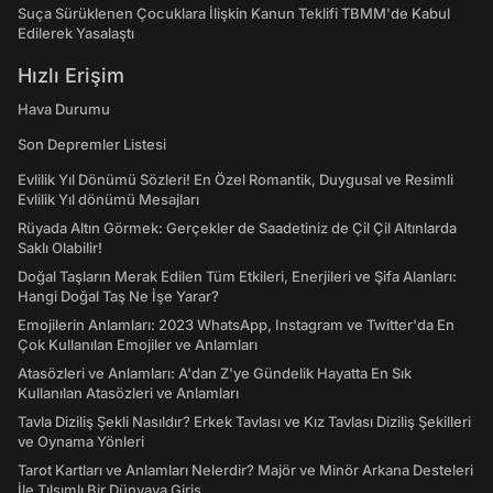
Suça Sürüklenen Çocuklara İlişkin Kanun Teklifi TBMM'de Kabul
Edilerek Yasalaştı
Hızlı Erişim
Hava Durumu
Son Depremler Listesi
Evlilik Yıl Dönümü Sözleri! En Özel Romantik, Duygusal ve Resimli
Evlilik Yıl dönümü Mesajları
Rüyada Altın Görmek: Gerçekler de Saadetiniz de Çil Çil Altınlarda
Saklı Olabilir!
Doğal Taşların Merak Edilen Tüm Etkileri, Enerjileri ve Şifa Alanları:
Hangi Doğal Taş Ne İşe Yarar?
Emojilerin Anlamları: 2023 WhatsApp, Instagram ve Twitter'da En
Çok Kullanılan Emojiler ve Anlamları
Atasözleri ve Anlamları: A'dan Z'ye Gündelik Hayatta En Sık
Kullanılan Atasözleri ve Anlamları
Tavla Diziliş Şekli Nasıldır? Erkek Tavlası ve Kız Tavlası Diziliş Şekilleri
ve Oynama Yönleri
Tarot Kartları ve Anlamları Nelerdir? Majör ve Minör Arkana Desteleri
İle Tılsımlı Bir Dünyaya Giriş