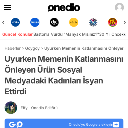
Güncel Konular
Bastonla Vurdu!
"Manyak Mısınız?"
30 Yıl Önce👀
Haberler
Goygoy
Uyurken Memenin Katlanmasını Önleyen Ürü
Uyurken Memenin Katlanmasını
Önleyen Ürün Sosyal
Medyadaki Kadınları İsyan
Ettirdi
Effy
- Onedio Editörü
Onedio’yu Google'a ekleyin