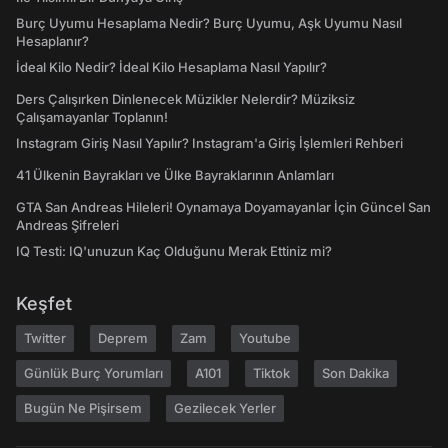
Burç Uyumu Hesaplama Nedir? Burç Uyumu, Aşk Uyumu Nasıl
Hesaplanır?
İdeal Kilo Nedir? İdeal Kilo Hesaplama Nasıl Yapılır?
Ders Çalışırken Dinlenecek Müzikler Nelerdir? Müziksiz
Çalışamayanlar Toplanın!
Instagram Giriş Nasıl Yapılır? Instagram'a Giriş İşlemleri Rehberi
41 Ülkenin Bayrakları ve Ülke Bayraklarının Anlamları
GTA San Andreas Hileleri! Oynamaya Doyamayanlar İçin Güncel San
Andreas Şifreleri
IQ Testi: IQ'unuzun Kaç Olduğunu Merak Ettiniz mi?
Keşfet
Twitter
Deprem
Zam
Youtube
Günlük Burç Yorumları
A101
Tiktok
Son Dakika
Bugün Ne Pişirsem
Gezilecek Yerler