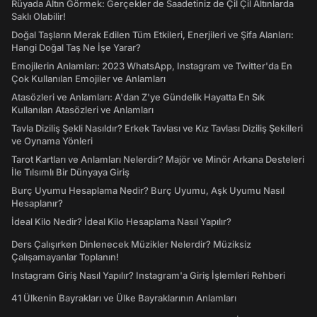
Rüyada Altın Görmek: Gerçekler de Saadetiniz de Çil Çil Altınlarda
Saklı Olabilir!
Doğal Taşların Merak Edilen Tüm Etkileri, Enerjileri ve Şifa Alanları:
Hangi Doğal Taş Ne İşe Yarar?
Emojilerin Anlamları: 2023 WhatsApp, Instagram ve Twitter'da En
Çok Kullanılan Emojiler ve Anlamları
Atasözleri ve Anlamları: A'dan Z'ye Gündelik Hayatta En Sık
Kullanılan Atasözleri ve Anlamları
Tavla Diziliş Şekli Nasıldır? Erkek Tavlası ve Kız Tavlası Diziliş Şekilleri
ve Oynama Yönleri
Tarot Kartları ve Anlamları Nelerdir? Majör ve Minör Arkana Desteleri
İle Tılsımlı Bir Dünyaya Giriş
Burç Uyumu Hesaplama Nedir? Burç Uyumu, Aşk Uyumu Nasıl
Hesaplanır?
İdeal Kilo Nedir? İdeal Kilo Hesaplama Nasıl Yapılır?
Ders Çalışırken Dinlenecek Müzikler Nelerdir? Müziksiz
Çalışamayanlar Toplanın!
Instagram Giriş Nasıl Yapılır? Instagram'a Giriş İşlemleri Rehberi
41 Ülkenin Bayrakları ve Ülke Bayraklarının Anlamları