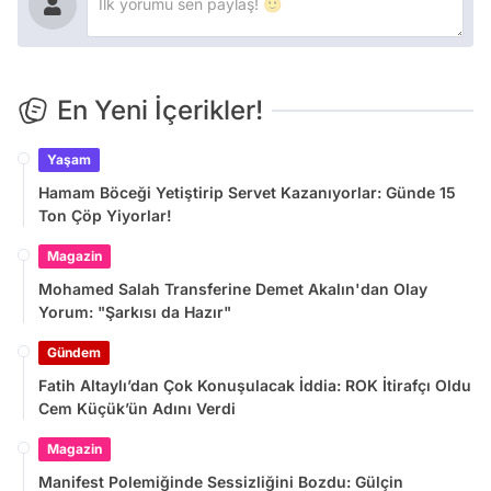
En Yeni İçerikler!
Yaşam
Hamam Böceği Yetiştirip Servet Kazanıyorlar: Günde 15
Ton Çöp Yiyorlar!
Magazin
Mohamed Salah Transferine Demet Akalın'dan Olay
Yorum: "Şarkısı da Hazır"
Gündem
Fatih Altaylı’dan Çok Konuşulacak İddia: ROK İtirafçı Oldu
Cem Küçük’ün Adını Verdi
Magazin
Manifest Polemiğinde Sessizliğini Bozdu: Gülçin