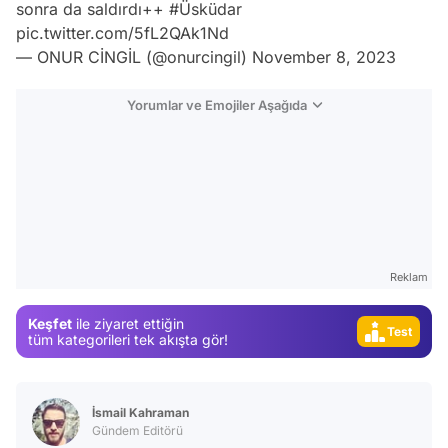
sonra da saldırdı++
#Üsküdar
pic.twitter.com/5fL2QAk1Nd
— ONUR CİNGİL (@onurcingil)
November 8, 2023
Yorumlar ve Emojiler Aşağıda
Video
Reklam
Test
Keşfet
ile ziyaret ettiğin
Gündem
tüm kategorileri tek akışta gör!
Magazin
Video
İsmail Kahraman
Test
Gündem Editörü