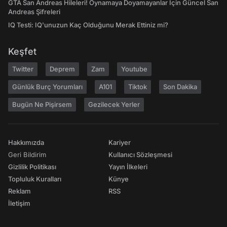
GTA San Andreas Hileleri! Oynamaya Doyamayanlar İçin Güncel San
Andreas Şifreleri
IQ Testi: IQ'unuzun Kaç Olduğunu Merak Ettiniz mi?
Keşfet
Twitter
Deprem
Zam
Youtube
Günlük Burç Yorumları
A101
Tiktok
Son Dakika
Bugün Ne Pişirsem
Gezilecek Yerler
Hakkımızda
Kariyer
Geri Bildirim
Kullanıcı Sözleşmesi
Gizlilik Politikası
Yayın İlkeleri
Topluluk Kuralları
Künye
Reklam
RSS
İletişim