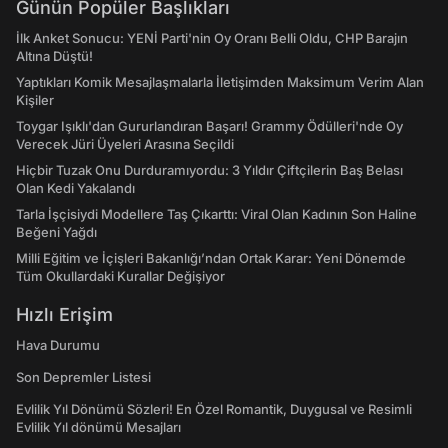
Günün Popüler Başlıkları
İlk Anket Sonucu: YENİ Parti'nin Oy Oranı Belli Oldu, CHP Barajın
Altına Düştü!
Yaptıkları Komik Mesajlaşmalarla İletişimden Maksimum Verim Alan
Kişiler
Toygar Işıklı'dan Gururlandıran Başarı! Grammy Ödülleri'nde Oy
Verecek Jüri Üyeleri Arasına Seçildi
Hiçbir Tuzak Onu Durduramıyordu: 3 Yıldır Çiftçilerin Baş Belası
Olan Kedi Yakalandı
Tarla İşçisiydi Modellere Taş Çıkarttı: Viral Olan Kadının Son Haline
Beğeni Yağdı
Milli Eğitim ve İçişleri Bakanlığı’ndan Ortak Karar: Yeni Dönemde
Tüm Okullardaki Kurallar Değişiyor
Hızlı Erişim
Hava Durumu
Son Depremler Listesi
Evlilik Yıl Dönümü Sözleri! En Özel Romantik, Duygusal ve Resimli
Evlilik Yıl dönümü Mesajları