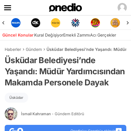
Güncel Konular
Kural Değişiyor
Emekli Zammı
Acı Gerçekler
Haberler
Gündem
Üsküdar Belediyesi’nde Yaşandı: Müdür 
Üsküdar Belediyesi’nde
Yaşandı: Müdür Yardımcısından
Makamda Personele Dayak
Üsküdar
İsmail Kahraman
- Gündem Editörü
Onedio’yu Google'a ekleyin