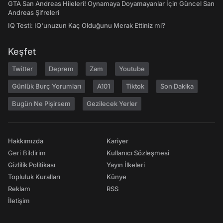
GTA San Andreas Hileleri! Oynamaya Doyamayanlar İçin Güncel San
Andreas Şifreleri
IQ Testi: IQ'unuzun Kaç Olduğunu Merak Ettiniz mi?
Keşfet
Twitter
Deprem
Zam
Youtube
Günlük Burç Yorumları
A101
Tiktok
Son Dakika
Bugün Ne Pişirsem
Gezilecek Yerler
Hakkımızda
Kariyer
Geri Bildirim
Kullanıcı Sözleşmesi
Gizlilik Politikası
Yayın İlkeleri
Topluluk Kuralları
Künye
Reklam
RSS
İletişim