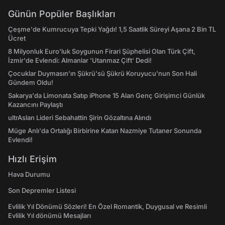
Günün Popüler Başlıkları
Çeşme'de Kumrucuya Tepki Yağdı! 1,5 Saatlik Süreyi Aşana 2 Bin TL
Ücret
8 Milyonluk Euro'luk Soygunun Firari Şüphelisi Olan Türk Çift,
İzmir'de Evlendi: Almanlar 'Utanmaz Çift' Dedi!
Çocuklar Duymasın'ın Şükrü'sü Şükrü Koruyucu'nun Son Hali
Gündem Oldu!
Sakarya'da Limonata Satıp iPhone 15 Alan Genç Girişimci Günlük
Kazancını Paylaştı
ultrAslan Lideri Sebahattin Şirin Gözaltına Alındı
Müge Anlı'da Ortalığı Birbirine Katan Nazmiye Tutaner Sonunda
Evlendi!
Hızlı Erişim
Hava Durumu
Son Depremler Listesi
Evlilik Yıl Dönümü Sözleri! En Özel Romantik, Duygusal ve Resimli
Evlilik Yıl dönümü Mesajları