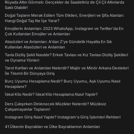
Rüyada Altın Görmek: Gerçekler de Saadetiniz de Çil Çil Altınlarda
Saklı Olabilir!
Doğal Taşların Merak Edilen Tüm Etkileri, Enerjileri ve Şifa Alanları:
Hangi Doğal Taş Ne İşe Yarar?
Emojilerin Anlamları: 2023 WhatsApp, Instagram ve Twitter'da En
Çok Kullanılan Emojiler ve Anlamları
Atasözleri ve Anlamları: A'dan Z'ye Gündelik Hayatta En Sık
Kullanılan Atasözleri ve Anlamları
Tavla Diziliş Şekli Nasıldır? Erkek Tavlası ve Kız Tavlası Diziliş Şekilleri
ve Oynama Yönleri
Tarot Kartları ve Anlamları Nelerdir? Majör ve Minör Arkana Desteleri
İle Tılsımlı Bir Dünyaya Giriş
Burç Uyumu Hesaplama Nedir? Burç Uyumu, Aşk Uyumu Nasıl
Hesaplanır?
İdeal Kilo Nedir? İdeal Kilo Hesaplama Nasıl Yapılır?
Ders Çalışırken Dinlenecek Müzikler Nelerdir? Müziksiz
Çalışamayanlar Toplanın!
Instagram Giriş Nasıl Yapılır? Instagram'a Giriş İşlemleri Rehberi
41 Ülkenin Bayrakları ve Ülke Bayraklarının Anlamları