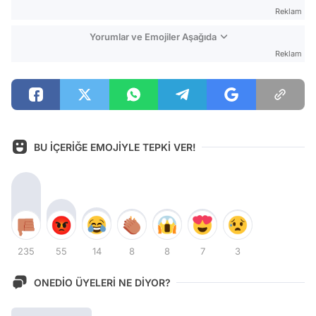
Reklam
Yorumlar ve Emojiler Aşağıda
Reklam
BU İÇERİĞE EMOJİYLE TEPKİ VER!
235
55
14
8
8
7
3
ONEDİO ÜYELERİ NE DİYOR?