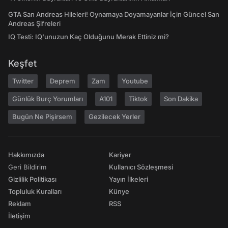
GTA San Andreas Hileleri! Oynamaya Doyamayanlar İçin Güncel San
Andreas Şifreleri
IQ Testi: IQ'unuzun Kaç Olduğunu Merak Ettiniz mi?
Keşfet
Twitter
Deprem
Zam
Youtube
Günlük Burç Yorumları
A101
Tiktok
Son Dakika
Bugün Ne Pişirsem
Gezilecek Yerler
Hakkımızda
Kariyer
Geri Bildirim
Kullanıcı Sözleşmesi
Gizlilik Politikası
Yayın İlkeleri
Topluluk Kuralları
Künye
Reklam
RSS
İletişim