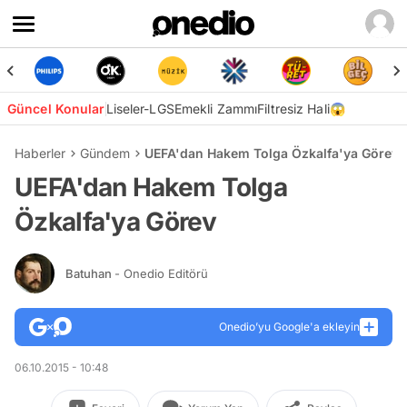
Güncel Konular
Liseler-LGS
Emekli Zammı
Filtresiz Hali😱
Haberler
Gündem
UEFA'dan Hakem Tolga Özkalfa'ya Görev
UEFA'dan Hakem Tolga
Özkalfa'ya Görev
Batuhan
- Onedio Editörü
Onedio’yu Google'a ekleyin
06.10.2015 - 10:48