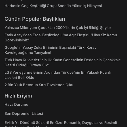
Herkesin Geç Keşfettiği Grup: Soen'in Yükseliş Hikayesi
Günün Popüler Başlıkları
Yalnızca Milenyum Çocukları 2000'lilerin Çok İyi Bildiği Şeyler
Fatih Altaylı'dan Erdal Beşikçioğlu'na Ağır Eleştiri: "Ulan Siz Kamu
Görevlisisiniz"
Google'ın Yapay Zeka Biriminin Başındaki Türk: Koray
Kavukçuoğlu'nu Tanıyalım!
Türk Hava Kuvvetleri'nin İlk Kadın Generalinin Dedesinin Çanakkale
Gazisi Olduğu Ortaya Çıktı
LGS Yerleştirmelerinin Ardından Türkiye'nin En Yüksek Puanlı
Liseleri Belli Oldu
2 Bin Yıllık Betonun Sırrı Tuvaletten Çıktı
Hızlı Erişim
Hava Durumu
Son Depremler Listesi
Evlilik Yıl Dönümü Sözleri! En Özel Romantik, Duygusal ve Resimli