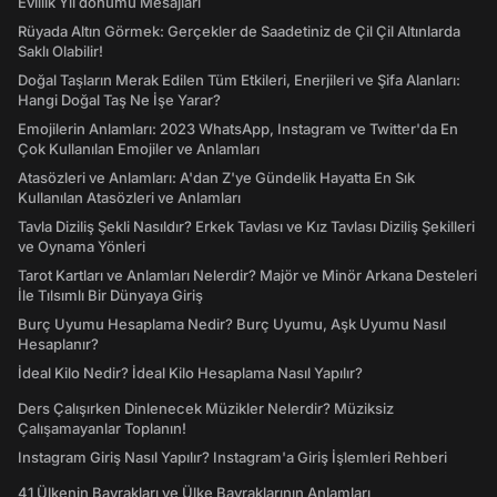
Evlilik Yıl dönümü Mesajları
Rüyada Altın Görmek: Gerçekler de Saadetiniz de Çil Çil Altınlarda
Saklı Olabilir!
Doğal Taşların Merak Edilen Tüm Etkileri, Enerjileri ve Şifa Alanları:
Hangi Doğal Taş Ne İşe Yarar?
Emojilerin Anlamları: 2023 WhatsApp, Instagram ve Twitter'da En
Çok Kullanılan Emojiler ve Anlamları
Atasözleri ve Anlamları: A'dan Z'ye Gündelik Hayatta En Sık
Kullanılan Atasözleri ve Anlamları
Tavla Diziliş Şekli Nasıldır? Erkek Tavlası ve Kız Tavlası Diziliş Şekilleri
ve Oynama Yönleri
Tarot Kartları ve Anlamları Nelerdir? Majör ve Minör Arkana Desteleri
İle Tılsımlı Bir Dünyaya Giriş
Burç Uyumu Hesaplama Nedir? Burç Uyumu, Aşk Uyumu Nasıl
Hesaplanır?
İdeal Kilo Nedir? İdeal Kilo Hesaplama Nasıl Yapılır?
Ders Çalışırken Dinlenecek Müzikler Nelerdir? Müziksiz
Çalışamayanlar Toplanın!
Instagram Giriş Nasıl Yapılır? Instagram'a Giriş İşlemleri Rehberi
41 Ülkenin Bayrakları ve Ülke Bayraklarının Anlamları