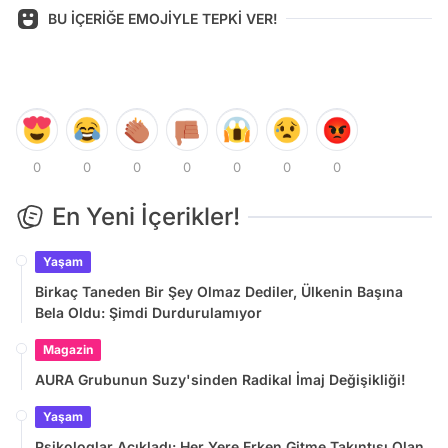
BU İÇERİĞE EMOJİYLE TEPKİ VER!
0
0
0
0
0
0
0
En Yeni İçerikler!
Yaşam
Birkaç Taneden Bir Şey Olmaz Dediler, Ülkenin Başına
Bela Oldu: Şimdi Durdurulamıyor
Magazin
AURA Grubunun Suzy'sinden Radikal İmaj Değişikliği!
Yaşam
Psikologlar Açıkladı: Her Yere Erken Gitme Takıntısı Olan