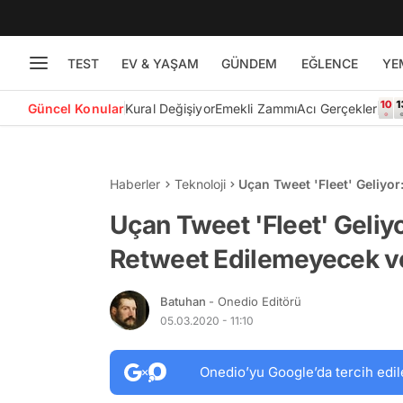
TEST
EV & YAŞAM
GÜNDEM
EĞLENCE
YE
Güncel Konular
Kural Değişiyor
Emekli Zammı
Acı Gerçekler
Haberler
Teknoloji
Uçan Tweet 'Fleet' Geliyor
Beğenilemeyecek
Uçan Tweet 'Fleet' Geliyo
Retweet Edilemeyecek v
Batuhan
- Onedio Editörü
05.03.2020 - 11:10
Onedio’yu Google’da tercih edil