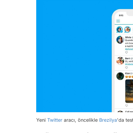
Yeni
Twitter
aracı, öncelikle
Brezilya
'da tes