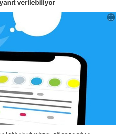
anıt verilebiliyor
den farklı olarak retweet edilemeyecek ve