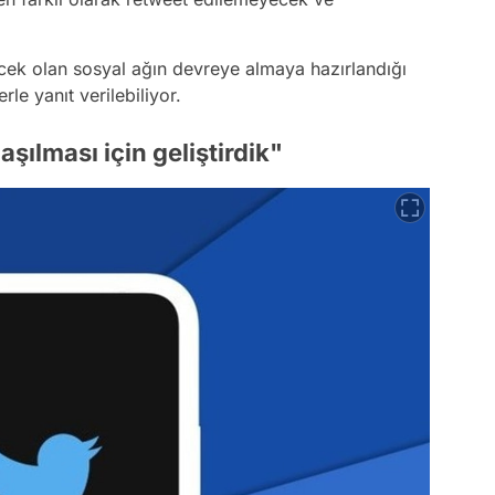
ecek olan sosyal ağın devreye almaya hazırlandığı
le yanıt verilebiliyor.
laşılması için geliştirdik"