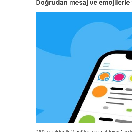
Doğrudan mesaj ve emojilerle y
280 karakterlik 'fleet'ler, normal tweet'ler