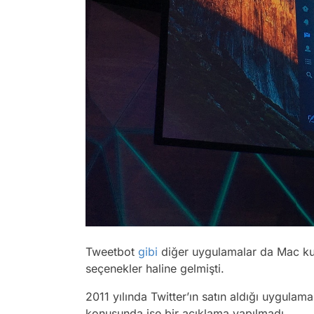
Tweetbot
gibi
diğer uygulamalar da Mac kull
seçenekler haline gelmişti.
2011 yılında Twitter’ın satın aldığı uygulam
konusunda ise bir açıklama yapılmadı.