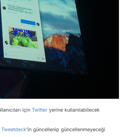
anıcıları için
Twitter
yerine kullanılabilecek
a
Tweetdeck
’in güncellenip güncellenmeyeceği