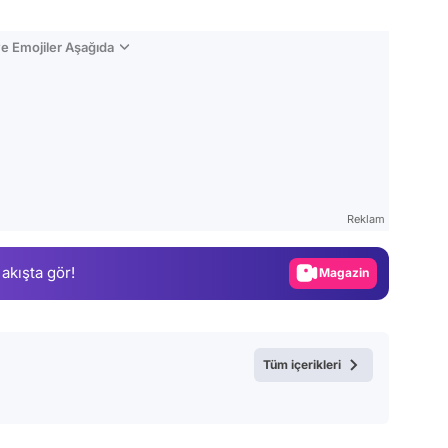
e Emojiler Aşağıda
Video
Test
Gündem
Reklam
Magazin
 akışta gör!
Video
Test
Tüm içerikleri