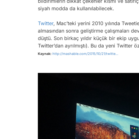
bildirimlerin dikkat çekenler kısmı ve satır
siyah modda da kullanılabilecek.
Twitter
, Mac’teki yerini 2010 yılında Tweetie
almasından sonra geliştirme çalışmaları de
düştü. Son birkaç yıldır küçük bir ekip uyg
Twitter’dan ayrılmıştı). Bu da yeni Twitter
Kaynak:
http://mashable.com/2015/10/21/twitte...