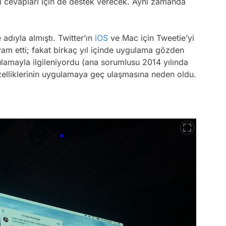
içi cevapları için de destek verecek. Aynı zamanda
 adıyla almıştı. Twitter’ın
iOS
ve Mac için Tweetie’yi
vam etti; fakat birkaç yıl içinde uygulama gözden
ulamayla ilgileniyordu (ana sorumlusu 2014 yılında
 özelliklerinin uygulamaya geç ulaşmasına neden oldu.