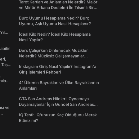
Tarot Kartları ve Anlamları Nelerdir? Majör
ve Minör Arkana Desteleri İle Tılsımlı Bir
Dünyaya Giriş
Burç Uyumu Hesaplama Nedir? Burç
Uyumu, Aşk Uyumu Nasıl Hesaplanır?
Yıl
İdeal Kilo Nedir? İdeal Kilo Hesaplama
Nasıl Yapılır?
abilir!
Ders Çalışırken Dinlenecek Müzikler
Nelerdir? Müziksiz Çalışamayanlar
eri,
Toplanın!
l Taş
Instagram Giriş Nasıl Yapılır? Instagram'a
Giriş İşlemleri Rehberi
,
nılan
41 Ülkenin Bayrakları ve Ülke Bayraklarının
Anlamları
GTA San Andreas Hileleri! Oynamaya
Doyamayanlar İçin Güncel San Andreas
ası ve
Şifreleri
IQ Testi: IQ'unuzun Kaç Olduğunu Merak
Ettiniz mi?