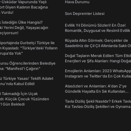
ş-Üsküdar Vapurunda Yaşlı
Hava Durumu
ort Giyen Kadının Bacağına
a Vurdu!
Son Depremler Listesi
İstediğin Ülke Hangisi?
Evlilik Yıl Dönümü Sözleri! En Özel
ki Yerini Değil, Yaşayacağın
Romantik, Duygusal ve Resimli Evlilik 
eçiyorsun!
dönümü Mesajları
Rüyada Altın Görmek: Gerçekler de
portajında Gurbetçi Türkiye ile
Saadetiniz de Çil Çil Altınlarda Saklı Ol
ı Kıyasladı: "Türkiye’deki Yolların
rupa’da Yok"
Doğal Taşların Merak Edilen Tüm Etkil
Enerjileri ve Şifa Alanları: Hangi Doğa
Kursu Öğrencilerinden Belediye
Ne İşe Yarar?
a: "Manifest’i Çağırın"
Emojilerin Anlamları: 2023 WhatsApp
Instagram ve Twitter'da En Çok Kulla
z Türkiye Yasası’ Teklifi Adalet
Emojiler ve Anlamları
nu'nda Kabul Edildi
Atasözleri ve Anlamları: A'dan Z'ye
Gündelik Hayatta En Sık Kullanılan
 Takmadığı İçin Uçak
Atasözleri ve Anlamları
dı: Küçük Çocuk Yüzünden
Tavla Diziliş Şekli Nasıldır? Erkek Tavl
 1 Gün Bekledi
Kız Tavlası Diziliş Şekilleri ve Oynama
Yönleri