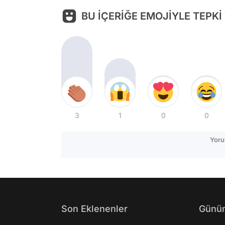
BU İÇERİĞE EMOJİYLE TEPKİ
3
1
0
0
Yoru
Son Eklenenler
Günün