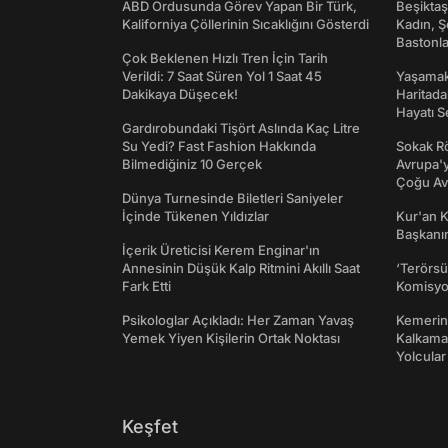
ABD Ordusunda Görev Yapan Bir Türk,
Beşikta
Kaliforniya Çöllerinin Sıcaklığını Gösterdi
Kadın, Ş
Bastonl
Çok Beklenen Hızlı Tren İçin Tarih
Verildi: 7 Saat Süren Yol 1 Saat 45
Yaşamak 
Dakikaya Düşecek!
Haritada
Hayatı S
Gardırobundaki Tişört Aslında Kaç Litre
Su Yedi? Fast Fashion Hakkında
Sokak Rö
Bilmediğiniz 10 Gerçek
Avrupa'y
Çoğu Av
Dünya Turnesinde Biletleri Saniyeler
İçinde Tükenen Yıldızlar
Kur'an 
Başkanın
İçerik Üreticisi Kerem Enginar'ın
Annesinin Düşük Kalp Ritmini Akıllı Saat
‘Terörsü
Fark Etti
Komisyo
Psikologlar Açıkladı: Her Zaman Yavaş
Kemerini
Yemek Yiyen Kişilerin Ortak Noktası
Kalkama
Yolcular
Keşfet