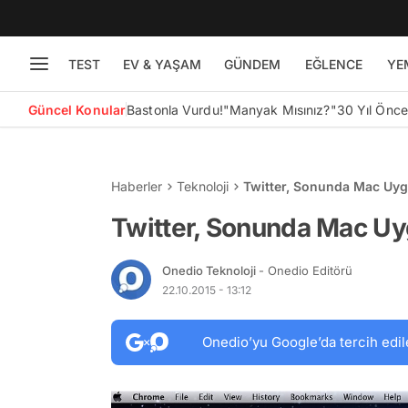
TEST
EV & YAŞAM
GÜNDEM
EĞLENCE
YE
Güncel Konular
Bastonla Vurdu!
"Manyak Mısınız?"
30 Yıl Önc
Haberler
Teknoloji
Twitter, Sonunda Mac Uyg
Twitter, Sonunda Mac Uy
Onedio Teknoloji
- Onedio Editörü
22.10.2015 - 13:12
Onedio’yu Google’da tercih edil