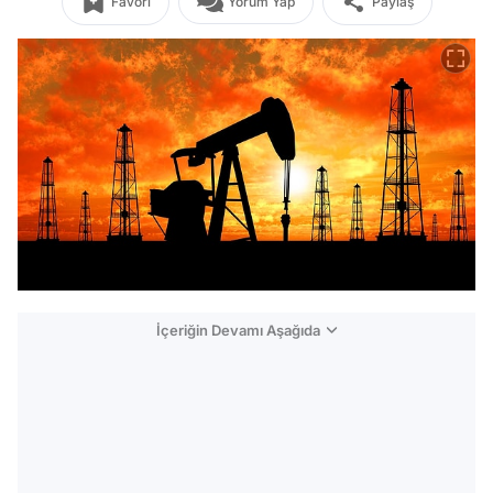
Favori
Yorum Yap
Paylaş
İçeriğin Devamı Aşağıda