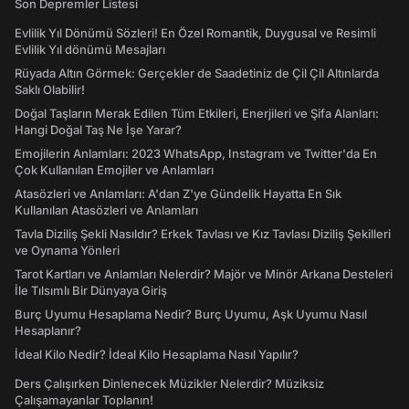
Son Depremler Listesi
Evlilik Yıl Dönümü Sözleri! En Özel Romantik, Duygusal ve Resimli
Evlilik Yıl dönümü Mesajları
Rüyada Altın Görmek: Gerçekler de Saadetiniz de Çil Çil Altınlarda
Saklı Olabilir!
Doğal Taşların Merak Edilen Tüm Etkileri, Enerjileri ve Şifa Alanları:
Hangi Doğal Taş Ne İşe Yarar?
Emojilerin Anlamları: 2023 WhatsApp, Instagram ve Twitter'da En
Çok Kullanılan Emojiler ve Anlamları
Atasözleri ve Anlamları: A'dan Z'ye Gündelik Hayatta En Sık
Kullanılan Atasözleri ve Anlamları
Tavla Diziliş Şekli Nasıldır? Erkek Tavlası ve Kız Tavlası Diziliş Şekilleri
ve Oynama Yönleri
Tarot Kartları ve Anlamları Nelerdir? Majör ve Minör Arkana Desteleri
İle Tılsımlı Bir Dünyaya Giriş
Burç Uyumu Hesaplama Nedir? Burç Uyumu, Aşk Uyumu Nasıl
Hesaplanır?
İdeal Kilo Nedir? İdeal Kilo Hesaplama Nasıl Yapılır?
Ders Çalışırken Dinlenecek Müzikler Nelerdir? Müziksiz
Çalışamayanlar Toplanın!