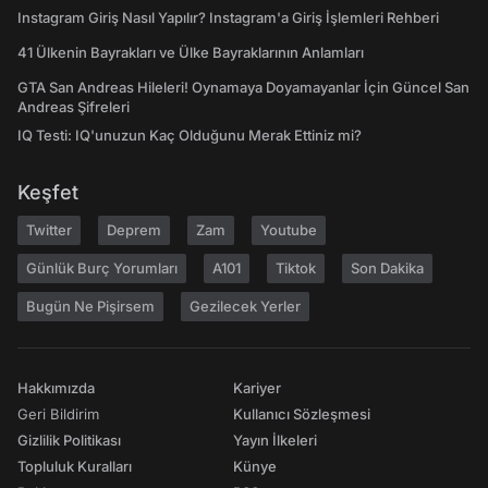
Instagram Giriş Nasıl Yapılır? Instagram'a Giriş İşlemleri Rehberi
41 Ülkenin Bayrakları ve Ülke Bayraklarının Anlamları
GTA San Andreas Hileleri! Oynamaya Doyamayanlar İçin Güncel San
Andreas Şifreleri
IQ Testi: IQ'unuzun Kaç Olduğunu Merak Ettiniz mi?
Keşfet
Twitter
Deprem
Zam
Youtube
Günlük Burç Yorumları
A101
Tiktok
Son Dakika
Bugün Ne Pişirsem
Gezilecek Yerler
Hakkımızda
Kariyer
Geri Bildirim
Kullanıcı Sözleşmesi
Gizlilik Politikası
Yayın İlkeleri
Topluluk Kuralları
Künye