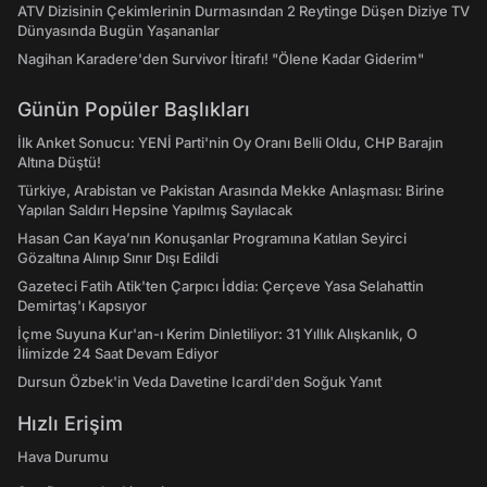
ATV Dizisinin Çekimlerinin Durmasından 2 Reytinge Düşen Diziye TV
Dünyasında Bugün Yaşananlar
Nagihan Karadere'den Survivor İtirafı! "Ölene Kadar Giderim"
Günün Popüler Başlıkları
İlk Anket Sonucu: YENİ Parti'nin Oy Oranı Belli Oldu, CHP Barajın
Altına Düştü!
Türkiye, Arabistan ve Pakistan Arasında Mekke Anlaşması: Birine
Yapılan Saldırı Hepsine Yapılmış Sayılacak
Hasan Can Kaya’nın Konuşanlar Programına Katılan Seyirci
Gözaltına Alınıp Sınır Dışı Edildi
Gazeteci Fatih Atik'ten Çarpıcı İddia: Çerçeve Yasa Selahattin
Demirtaş'ı Kapsıyor
İçme Suyuna Kur'an-ı Kerim Dinletiliyor: 31 Yıllık Alışkanlık, O
İlimizde 24 Saat Devam Ediyor
Dursun Özbek'in Veda Davetine Icardi'den Soğuk Yanıt
Hızlı Erişim
Hava Durumu