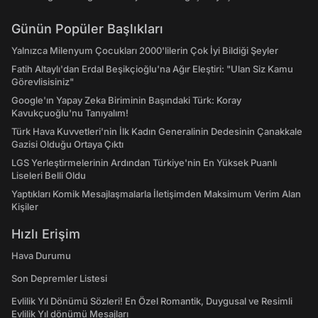
Günün Popüler Başlıkları
Yalnızca Milenyum Çocukları 2000'lilerin Çok İyi Bildiği Şeyler
Fatih Altaylı'dan Erdal Beşikçioğlu'na Ağır Eleştiri: "Ulan Siz Kamu
Görevlisisiniz"
Google'ın Yapay Zeka Biriminin Başındaki Türk: Koray
Kavukçuoğlu'nu Tanıyalım!
Türk Hava Kuvvetleri'nin İlk Kadın Generalinin Dedesinin Çanakkale
Gazisi Olduğu Ortaya Çıktı
LGS Yerleştirmelerinin Ardından Türkiye'nin En Yüksek Puanlı
Liseleri Belli Oldu
Yaptıkları Komik Mesajlaşmalarla İletişimden Maksimum Verim Alan
Kişiler
Hızlı Erişim
Hava Durumu
Son Depremler Listesi
Evlilik Yıl Dönümü Sözleri! En Özel Romantik, Duygusal ve Resimli
Evlilik Yıl dönümü Mesajları