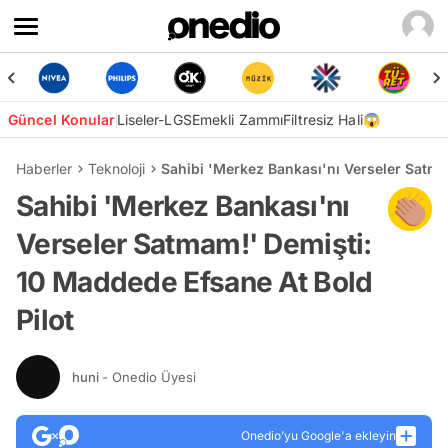
Güncel Konular
Liseler-LGS
Emekli Zammı
Filtresiz Hali😱
Haberler
Teknoloji
Sahibi 'Merkez Bankası'nı Verseler Satma
Sahibi 'Merkez Bankası'nı
Verseler Satmam!' Demişti:
10 Maddede Efsane At Bold
Pilot
huni
- Onedio Üyesi
Onedio’yu Google'a ekleyin