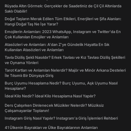
Rüyada Altın Görmek: Gerçekler de Saadetiniz de Çil Çil Altınlarda
Saklı Olabilir!
Doğal Taşların Merak Edilen Tüm Etkileri, Enerjileri ve Şifa Alanları:
Hangi Doğal Taş Ne İşe Yarar?
Emojilerin Anlamları: 2023 WhatsApp, Instagram ve Twitter'da En
Çok Kullanılan Emojiler ve Anlamları
Atasözleri ve Anlamları: A'dan Z'ye Gündelik Hayatta En Sık
Kullanılan Atasözleri ve Anlamları
Tavla Diziliş Şekli Nasıldır? Erkek Tavlası ve Kız Tavlası Diziliş Şekilleri
ve Oynama Yönleri
Tarot Kartları ve Anlamları Nelerdir? Majör ve Minör Arkana Desteleri
İle Tılsımlı Bir Dünyaya Giriş
Burç Uyumu Hesaplama Nedir? Burç Uyumu, Aşk Uyumu Nasıl
Hesaplanır?
İdeal Kilo Nedir? İdeal Kilo Hesaplama Nasıl Yapılır?
Ders Çalışırken Dinlenecek Müzikler Nelerdir? Müziksiz
Çalışamayanlar Toplanın!
Instagram Giriş Nasıl Yapılır? Instagram'a Giriş İşlemleri Rehberi
41 Ülkenin Bayrakları ve Ülke Bayraklarının Anlamları