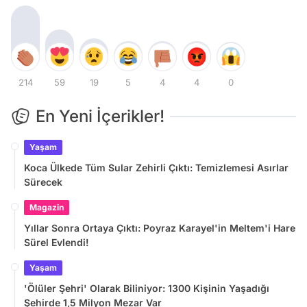
214
59
19
5
4
4
0
En Yeni İçerikler!
Yaşam
Koca Ülkede Tüm Sular Zehirli Çıktı: Temizlemesi Asırlar
Sürecek
Magazin
Yıllar Sonra Ortaya Çıktı: Poyraz Karayel'in Meltem'i Hare
Sürel Evlendi!
Yaşam
'Ölüler Şehri' Olarak Biliniyor: 1300 Kişinin Yaşadığı
Şehirde 1,5 Milyon Mezar Var