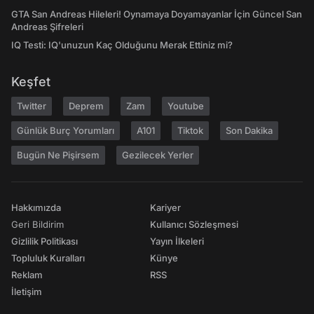
GTA San Andreas Hileleri! Oynamaya Doyamayanlar İçin Güncel San
Andreas Şifreleri
IQ Testi: IQ'unuzun Kaç Olduğunu Merak Ettiniz mi?
Keşfet
Twitter
Deprem
Zam
Youtube
Günlük Burç Yorumları
A101
Tiktok
Son Dakika
Bugün Ne Pişirsem
Gezilecek Yerler
Hakkımızda
Kariyer
Geri Bildirim
Kullanıcı Sözleşmesi
Gizlilik Politikası
Yayın İlkeleri
Topluluk Kuralları
Künye
Reklam
RSS
İletişim