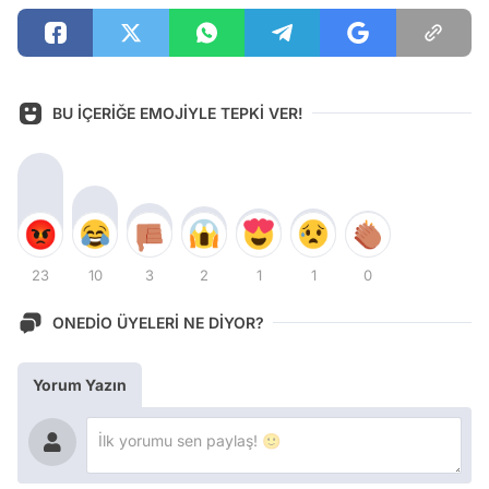
BU İÇERİĞE EMOJİYLE TEPKİ VER!
23
10
3
2
1
1
0
ONEDİO ÜYELERİ NE DİYOR?
Yorum Yazın