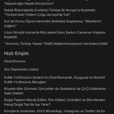
Yaşayacağın Hayatı Seçiyorsun!
Sokak Röportajında Gurbetçi Türkiye ile Avrupa'yı Kıyasladı:
"Türkiye’deki Yolların Çoğu Avrupa’da Yok"
Kur'an Kursu Öğrencilerinden Belediye Başkanına: "Manifest’i
Çağırın"
Uzun Süredir Kanserle Mücadele Eden Şarkıcı Cansever Hayatını
Kaybetti
‘Terörsüz Türkiye Yasası’ Teklifi Adalet Komisyonu'nda Kabul Edildi
Hızlı Erişim
Hava Durumu
Son Depremler Listesi
Evlilik Yıl Dönümü Sözleri! En Özel Romantik, Duygusal ve Resimli
Evlilik Yıl dönümü Mesajları
Rüyada Altın Görmek: Gerçekler de Saadetiniz de Çil Çil Altınlarda
Saklı Olabilir!
Doğal Taşların Merak Edilen Tüm Etkileri, Enerjileri ve Şifa Alanları:
Hangi Doğal Taş Ne İşe Yarar?
Emojilerin Anlamları: 2023 WhatsApp, Instagram ve Twitter'da En