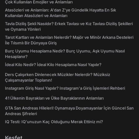
Çok Kullanılan Emojiler ve Anlamları
Atasözleri ve Anlamları: A'dan Z'ye Gündelik Hayatta En Sık
Kullanılan Atasözleri ve Anlamları
Tavla Diziliş Şekli Nasıldır? Erkek Tavlası ve Kız Tavlası Diziliş Şekilleri
ve Oynama Yönleri
Tarot Kartları ve Anlamları Nelerdir? Majör ve Minör Arkana Desteleri
İle Tılsımlı Bir Dünyaya Giriş
Burç Uyumu Hesaplama Nedir? Burç Uyumu, Aşk Uyumu Nasıl
Hesaplanır?
İdeal Kilo Nedir? İdeal Kilo Hesaplama Nasıl Yapılır?
Ders Çalışırken Dinlenecek Müzikler Nelerdir? Müziksiz
Çalışamayanlar Toplanın!
Instagram Giriş Nasıl Yapılır? Instagram'a Giriş İşlemleri Rehberi
41 Ülkenin Bayrakları ve Ülke Bayraklarının Anlamları
GTA San Andreas Hileleri! Oynamaya Doyamayanlar İçin Güncel San
Andreas Şifreleri
IQ Testi: IQ'unuzun Kaç Olduğunu Merak Ettiniz mi?
Keşfet