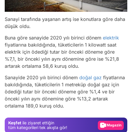
Sanayi tarafında yaşanan artış ise konutlara göre daha
düşük oldu.
Buna göre sanayide 2020 yılı birinci dönem
elektrik
fiyatlarına bakıldığında, tüketicilerin 1 kilowatt saat
elektrik için ödediği tutar bir önceki döneme göre
%7,1, bir önceki yılın aynı dönemine göre ise %21,8
artarak ortalama 58,6 kuruş oldu.
Sanayide 2020 yılı birinci dönem
doğal gaz
fiyatlarına
bakıldığında, tüketicilerin 1 metreküp doğal gaz için
ödediği tutar bir önceki döneme göre %1,4 ve bir
Video
önceki yılın aynı dönemine göre %13,2 artarak
ortalama 189,0 kuruş oldu.
Test
Gündem
Keşfet
ile ziyaret ettiğin
Magazin
tüm kategorileri tek akışta gör!