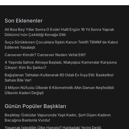
Son Eklenenler
Ali Rıza Bey Yıllar Sonra O Evde! Halil Ergün 16 Yıl Sonra Yaprak
Dökümü'nün Çekildiği Konağa Gitti
Suça Sürüklenen Çocuklara İlişkin Kanun Teklifi TBMM'de Kabul
Edilerek Yasalaştı
Cansever Kimdir? Cansever Neden Vefat Etti?
4 Yaşında Sahne Almaya Başladı, Makyajsız Kameralar Karşısına
Çıkıyor: Kim Bu Şarkıcı?
Bağışlanan Tahtaları Kullanarak 80 Odalı Ev İnşa Etti: Basketbol
Sahası Bile Var!
3 Milyon Nüfuslu Ülkede 6 Kilometrelik Altın Damarı Keşfedildi:
Ülkenin Kaderi Değişti
Günün Popüler Başlıkları
Beşiktaş-Üsküdar Vapurunda Yaşlı Kadın, Şort Giyen Kadının
Bacağına Bastonla Vurdu!
Yaşamak İstediğin Ülke Hangisi? Haritadaki Yerini Değil,