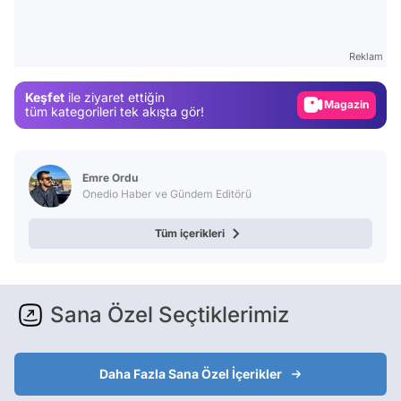
Video
Test
Reklam
Gündem
Keşfet
ile ziyaret ettiğin
Magazin
tüm kategorileri tek akışta gör!
Video
Test
Emre Ordu
Onedio Haber ve Gündem Editörü
Tüm içerikleri
Sana Özel Seçtiklerimiz
Daha Fazla Sana Özel İçerikler