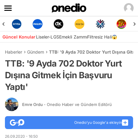
Güncel Konular
Liseler-LGS
Emekli Zammı
Filtresiz Hali😱
Haberler
Gündem
TTB: '9 Ayda 702 Doktor Yurt Dışına Gitme
TTB: '9 Ayda 702 Doktor Yurt
Dışına Gitmek İçin Başvuru
Yaptı'
Emre Ordu
- Onedio Haber ve Gündem Editörü
Onedio’yu Google'a ekleyin
26.09.2020 - 16:50