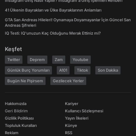
Instagram Giriş Nasıl Yapılır? Instagram'a Giriş İşlemleri Rehberi
41 Ülkenin Bayrakları ve Ülke Bayraklarının Anlamları
GTA San Andreas Hileleri! Oynamaya Doyamayanlar İçin Güncel San
Andreas Şifreleri
IQ Testi: IQ'unuzun Kaç Olduğunu Merak Ettiniz mi?
Keşfet
Twitter
Deprem
Zam
Youtube
Günlük Burç Yorumları
A101
Tiktok
Son Dakika
Bugün Ne Pişirsem
Gezilecek Yerler
Hakkımızda
Kariyer
Geri Bildirim
Kullanıcı Sözleşmesi
Gizlilik Politikası
Yayın İlkeleri
Topluluk Kuralları
Künye
Reklam
RSS