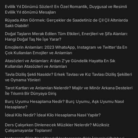
Evlilik Yıl Dönümü Sözleri! En Özel Romantik, Duygusal ve Resimli
Evlilik Yıl dönümü Mesajları
Rüyada Altın Görmek: Gerçekler de Saadetiniz de Çil Çil Altınlarda
Saklı Olabilir!
Doğal Taşların Merak Edilen Tüm Etkileri, Enerjileri ve Şifa Alanları:
Hangi Doğal Taş Ne İşe Yarar?
Emojilerin Anlamları: 2023 WhatsApp, Instagram ve Twitter'da En
Çok Kullanılan Emojiler ve Anlamları
Atasözleri ve Anlamları: A'dan Z'ye Gündelik Hayatta En Sık
Kullanılan Atasözleri ve Anlamları
Tavla Diziliş Şekli Nasıldır? Erkek Tavlası ve Kız Tavlası Diziliş Şekilleri
ve Oynama Yönleri
Tarot Kartları ve Anlamları Nelerdir? Majör ve Minör Arkana Desteleri
İle Tılsımlı Bir Dünyaya Giriş
Burç Uyumu Hesaplama Nedir? Burç Uyumu, Aşk Uyumu Nasıl
Hesaplanır?
İdeal Kilo Nedir? İdeal Kilo Hesaplama Nasıl Yapılır?
Ders Çalışırken Dinlenecek Müzikler Nelerdir? Müziksiz
Çalışamayanlar Toplanın!