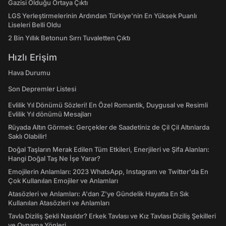
Gazisi Olduğu Ortaya Çıktı
LGS Yerleştirmelerinin Ardından Türkiye'nin En Yüksek Puanlı
Liseleri Belli Oldu
2 Bin Yıllık Betonun Sırrı Tuvaletten Çıktı
Hızlı Erişim
Hava Durumu
Son Depremler Listesi
Evlilik Yıl Dönümü Sözleri! En Özel Romantik, Duygusal ve Resimli
Evlilik Yıl dönümü Mesajları
Rüyada Altın Görmek: Gerçekler de Saadetiniz de Çil Çil Altınlarda
Saklı Olabilir!
Doğal Taşların Merak Edilen Tüm Etkileri, Enerjileri ve Şifa Alanları:
Hangi Doğal Taş Ne İşe Yarar?
Emojilerin Anlamları: 2023 WhatsApp, Instagram ve Twitter'da En
Çok Kullanılan Emojiler ve Anlamları
Atasözleri ve Anlamları: A'dan Z'ye Gündelik Hayatta En Sık
Kullanılan Atasözleri ve Anlamları
Tavla Diziliş Şekli Nasıldır? Erkek Tavlası ve Kız Tavlası Diziliş Şekilleri
ve Oynama Yönleri