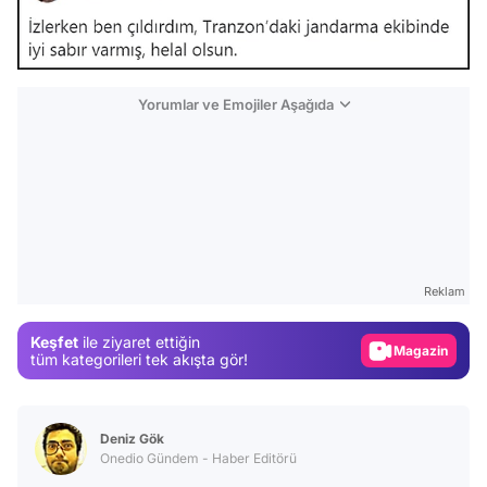
Yorumlar ve Emojiler Aşağıda
Video
Test
Reklam
Gündem
Keşfet
ile ziyaret ettiğin
Magazin
tüm kategorileri tek akışta gör!
Video
Test
Deniz Gök
Onedio Gündem - Haber Editörü