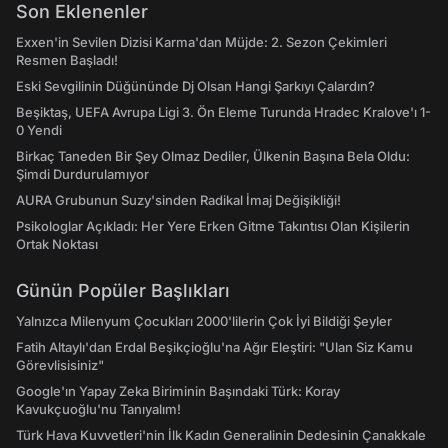
Son Eklenenler
Exxen'in Sevilen Dizisi Karma'dan Müjde: 2. Sezon Çekimleri
Resmen Başladı!
Eski Sevgilinin Düğününde Dj Olsan Hangi Şarkıyı Çalardın?
Beşiktaş, UEFA Avrupa Ligi 3. Ön Eleme Turunda Hradec Kralove'ı 1-
0 Yendi
Birkaç Taneden Bir Şey Olmaz Dediler, Ülkenin Başına Bela Oldu:
Şimdi Durdurulamıyor
AURA Grubunun Suzy'sinden Radikal İmaj Değişikliği!
Psikologlar Açıkladı: Her Yere Erken Gitme Takıntısı Olan Kişilerin
Ortak Noktası
Günün Popüler Başlıkları
Yalnızca Milenyum Çocukları 2000'lilerin Çok İyi Bildiği Şeyler
Fatih Altaylı'dan Erdal Beşikçioğlu'na Ağır Eleştiri: "Ulan Siz Kamu
Görevlisisiniz"
Google'ın Yapay Zeka Biriminin Başındaki Türk: Koray
Kavukçuoğlu'nu Tanıyalım!
Türk Hava Kuvvetleri'nin İlk Kadın Generalinin Dedesinin Çanakkale