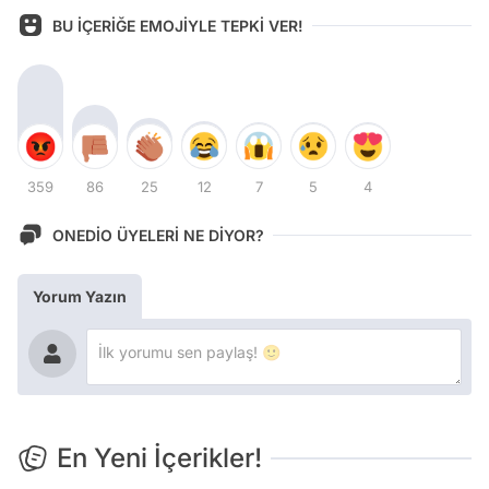
BU İÇERİĞE EMOJİYLE TEPKİ VER!
359
86
25
12
7
5
4
ONEDİO ÜYELERİ NE DİYOR?
Yorum Yazın
En Yeni İçerikler!