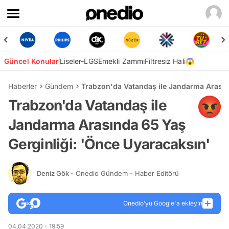
Güncel Konular
Liseler-LGS
Emekli Zammı
Filtresiz Hali😱
Haberler
Gündem
Trabzon'da Vatandaş ile Jandarma Arasın
Trabzon'da Vatandaş ile
Jandarma Arasında 65 Yaş
Gerginliği: 'Önce Uyaracaksın'
Deniz Gök
- Onedio Gündem - Haber Editörü
Onedio’yu Google'a ekleyin
04.04.2020 - 19:59