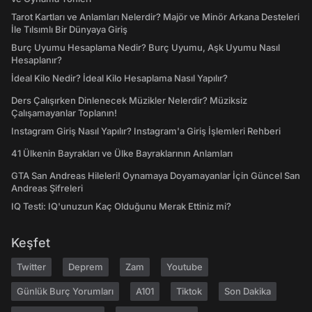
Tarot Kartları ve Anlamları Nelerdir? Majör ve Minör Arkana Desteleri
İle Tılsımlı Bir Dünyaya Giriş
Burç Uyumu Hesaplama Nedir? Burç Uyumu, Aşk Uyumu Nasıl
Hesaplanır?
İdeal Kilo Nedir? İdeal Kilo Hesaplama Nasıl Yapılır?
Ders Çalışırken Dinlenecek Müzikler Nelerdir? Müziksiz
Çalışamayanlar Toplanın!
Instagram Giriş Nasıl Yapılır? Instagram'a Giriş İşlemleri Rehberi
41 Ülkenin Bayrakları ve Ülke Bayraklarının Anlamları
GTA San Andreas Hileleri! Oynamaya Doyamayanlar İçin Güncel San
Andreas Şifreleri
IQ Testi: IQ'unuzun Kaç Olduğunu Merak Ettiniz mi?
Keşfet
Twitter
Deprem
Zam
Youtube
Günlük Burç Yorumları
A101
Tiktok
Son Dakika