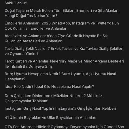
Saklı Olabilir!
Doğal Taşların Merak Edilen Tüm Etkileri, Enerjileri ve Şifa Alanları:
Hangi Doğal Taş Ne İşe Yarar?
Emojilerin Anlamları: 2023 WhatsApp, Instagram ve Twitter'da En
Çok Kullanılan Emojiler ve Anlamları
Atasözleri ve Anlamları: A'dan Z'ye Gündelik Hayatta En Sık
Kullanılan Atasözleri ve Anlamları
Tavla Diziliş Şekli Nasıldır? Erkek Tavlası ve Kız Tavlası Diziliş Şekilleri
ve Oynama Yönleri
Tarot Kartları ve Anlamları Nelerdir? Majör ve Minör Arkana Desteleri
İle Tılsımlı Bir Dünyaya Giriş
Burç Uyumu Hesaplama Nedir? Burç Uyumu, Aşk Uyumu Nasıl
Hesaplanır?
İdeal Kilo Nedir? İdeal Kilo Hesaplama Nasıl Yapılır?
Ders Çalışırken Dinlenecek Müzikler Nelerdir? Müziksiz
Çalışamayanlar Toplanın!
Instagram Giriş Nasıl Yapılır? Instagram'a Giriş İşlemleri Rehberi
41 Ülkenin Bayrakları ve Ülke Bayraklarının Anlamları
GTA San Andreas Hileleri! Oynamaya Doyamayanlar İçin Güncel San