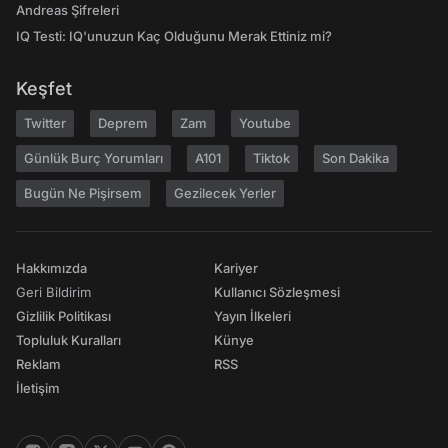
Andreas Şifreleri
IQ Testi: IQ'unuzun Kaç Olduğunu Merak Ettiniz mi?
Keşfet
Twitter
Deprem
Zam
Youtube
Günlük Burç Yorumları
A101
Tiktok
Son Dakika
Bugün Ne Pişirsem
Gezilecek Yerler
Hakkımızda
Kariyer
Geri Bildirim
Kullanıcı Sözleşmesi
Gizlilik Politikası
Yayın İlkeleri
Topluluk Kuralları
Künye
Reklam
RSS
İletişim