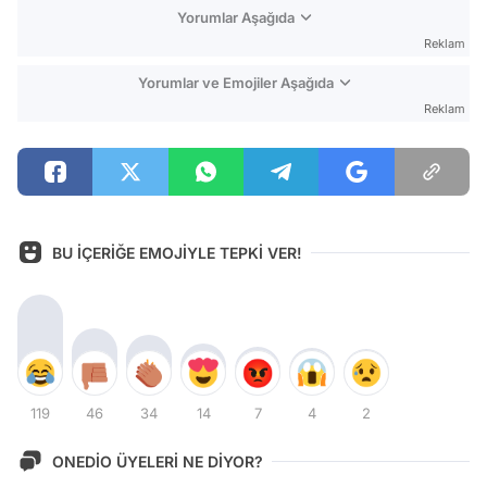
Yorumlar Aşağıda
Reklam
Yorumlar ve Emojiler Aşağıda
Reklam
BU İÇERİĞE EMOJİYLE TEPKİ VER!
119
46
34
14
7
4
2
ONEDİO ÜYELERİ NE DİYOR?