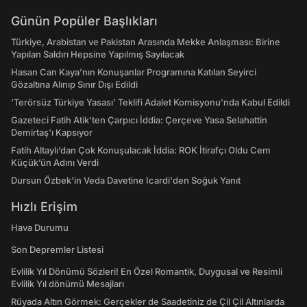
Günün Popüler Başlıkları
Türkiye, Arabistan ve Pakistan Arasında Mekke Anlaşması: Birine
Yapılan Saldırı Hepsine Yapılmış Sayılacak
Hasan Can Kaya’nın Konuşanlar Programına Katılan Seyirci
Gözaltına Alınıp Sınır Dışı Edildi
‘Terörsüz Türkiye Yasası’ Teklifi Adalet Komisyonu'nda Kabul Edildi
Gazeteci Fatih Atik'ten Çarpıcı İddia: Çerçeve Yasa Selahattin
Demirtaş'ı Kapsıyor
Fatih Altaylı’dan Çok Konuşulacak İddia: ROK İtirafçı Oldu Cem
Küçük’ün Adını Verdi
Dursun Özbek'in Veda Davetine Icardi'den Soğuk Yanıt
Hızlı Erişim
Hava Durumu
Son Depremler Listesi
Evlilik Yıl Dönümü Sözleri! En Özel Romantik, Duygusal ve Resimli
Evlilik Yıl dönümü Mesajları
Rüyada Altın Görmek: Gerçekler de Saadetiniz de Çil Çil Altınlarda