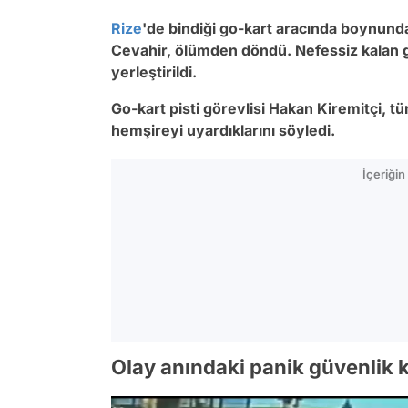
Rize
'de bindiği go-kart aracında boynunda
Cevahir, ölümden döndü. Nefessiz kalan ge
yerleştirildi.
Go-kart pisti görevlisi Hakan Kiremitçi, tü
hemşireyi uyardıklarını söyledi.
İçeriği
Olay anındaki panik güvenlik k