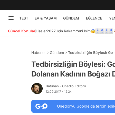
TEST
EV & YAŞAM
GÜNDEM
EĞLENCE
YE
Güncel Konular
Liseler
2027 İçin Rakam
Yeni İsim😱
Haberler
Gündem
Tedbirsizliğin Böylesi: Go
Delindi
Tedbirsizliğin Böylesi: G
Dolanan Kadının Boğazı D
Batuhan
- Onedio Editörü
12.09.2017 - 12:24
Onedio’yu Google’da tercih edil