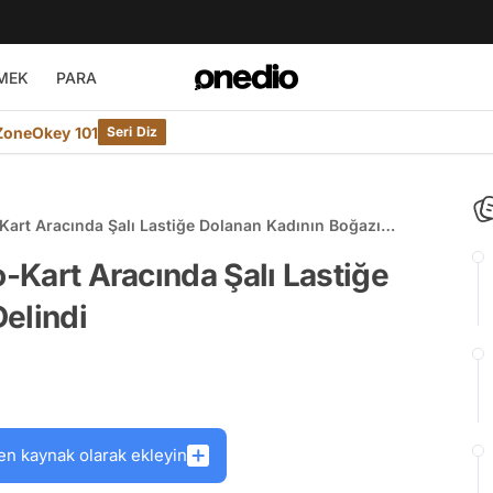
MEK
PARA
ZoneOkey 101
Seri Diz
-Kart Aracında Şalı Lastiğe Dolanan Kadının Boğazı
o-Kart Aracında Şalı Lastiğe
elindi
en kaynak olarak ekleyin