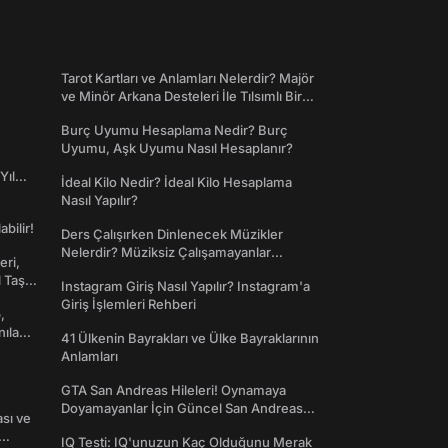
Tarot Kartları ve Anlamları Nelerdir? Majör
ve Minör Arkana Desteleri İle Tılsımlı Bir
Dünyaya Giriş
Burç Uyumu Hesaplama Nedir? Burç
Uyumu, Aşk Uyumu Nasıl Hesaplanır?
Yıl
İdeal Kilo Nedir? İdeal Kilo Hesaplama
Nasıl Yapılır?
abilir!
Ders Çalışırken Dinlenecek Müzikler
Nelerdir? Müziksiz Çalışamayanlar
eri,
Toplanın!
l Taş
Instagram Giriş Nasıl Yapılır? Instagram'a
Giriş İşlemleri Rehberi
,
nılan
41 Ülkenin Bayrakları ve Ülke Bayraklarının
Anlamları
GTA San Andreas Hileleri! Oynamaya
Doyamayanlar İçin Güncel San Andreas
ası ve
Şifreleri
IQ Testi: IQ'unuzun Kaç Olduğunu Merak