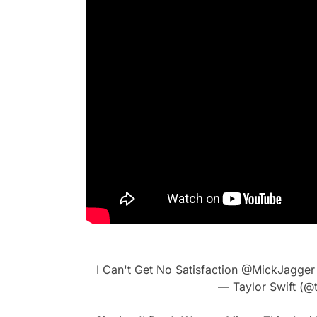
I Can't Get No Satisfaction
@MickJagger
— Taylor Swift (@