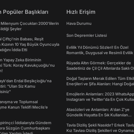
 Popüler Başlıkları
Hızlı Erişim
 Milenyum Çocukları 2000'lilerin
Hava Durumu
ildiği Şeyler
Son Depremler Listesi
l Çiftçi'nin Babası, Reşit
 Kızının 10 Yaş Büyük Oyuncuyla
Evlilik Yıl Dönümü Sözleri! En Özel
ığını İddia Etti
Romantik, Duygusal ve Resimli Evlilik 
dönümü Mesajları
n Yapay Zeka Biriminin
Rüyada Altın Görmek: Gerçekler de
ki Türk: Koray Kavukçuoğlu'nu
Saadetiniz de Çil Çil Altınlarda Saklı Ol
m!
Doğal Taşların Merak Edilen Tüm Etkil
taylı'dan Erdal Beşikçioğlu'na
Enerjileri ve Şifa Alanları: Hangi Doğa
ştiri: "Ulan Siz Kamu
Ne İşe Yarar?
isiniz"
Emojilerin Anlamları: 2023 WhatsApp
Instagram ve Twitter'da En Çok Kulla
yanışma ve Toplumsal
Emojiler ve Anlamları
me Kanun Teklifi Meclis’e
Atasözleri ve Anlamları: A'dan Z'ye
Gündelik Hayatta En Sık Kullanılan
Atasözleri ve Anlamları
irinçci İddialarıyla Gündem
Tavla Diziliş Şekli Nasıldır? Erkek Tavl
bra Süzgün Cumhurbaşkanı
Kız Tavlası Diziliş Şekilleri ve Oynama
dan Yardım İstedi