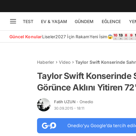
TEST
EV & YAŞAM
GÜNDEM
EĞLENCE
YE
Güncel Konular
Liseler
2027 İçin Rakam
Yeni İsim😱
Haberler
Video
Taylor Swift Konserinde Sahn
Taylor Swift Konserinde
Görünce Aklını Yitiren 72
Fatih UZUN
- Onedio
30.09.2015 - 18:11
Onedio’yu Google’da tercih edil