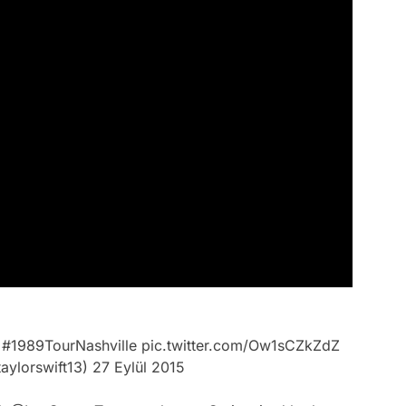
#1989TourNashville
pic.twitter.com/Ow1sCZkZdZ
taylorswift13)
27 Eylül 2015