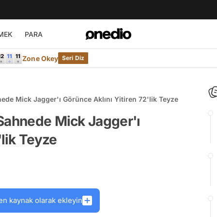
MEK
PARA
Zone Okey
Seri Diz
ede Mick Jagger'ı Görünce Aklını Yitiren 72'lik Teyze
 Sahnede Mick Jagger'ı
'lik Teyze
en kaynak olarak ekleyin