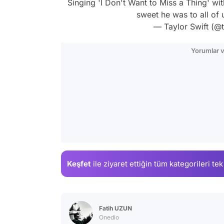
Singing 'I Don't Want to Miss a Thing' wi
sweet he was to all of 
— Taylor Swift (@t
Yorumlar v
Keşfet
ile ziyaret ettiğin
tüm kategorileri tek
Fatih UZUN
Onedio