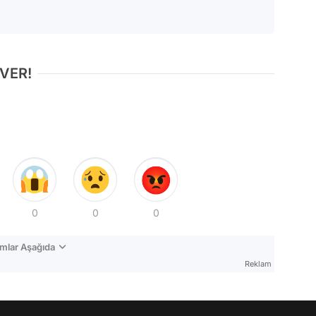
 VER!
0
0
0
mlar Aşağıda
Reklam