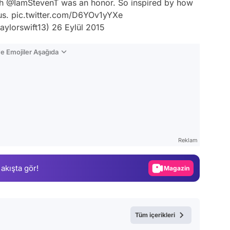
th
@IamStevenT
was an honor. So inspired by how
us.
pic.twitter.com/D6YOv1yYXe
aylorswift13)
26 Eylül 2015
e Emojiler Aşağıda
Video
Test
Reklam
Gündem
 akışta gör!
Magazin
Video
Test
Tüm içerikleri