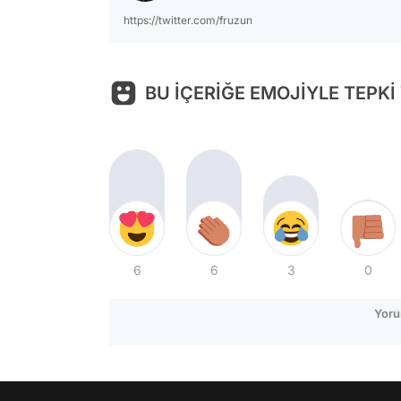
https://twitter.com/fruzun
BU İÇERİĞE EMOJİYLE TEPKİ
6
6
3
0
Yoru