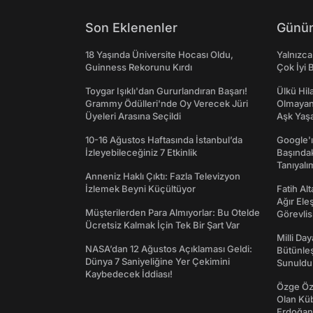
Son Eklenenler
Günün
18 Yaşında Üniversite Hocası Oldu,
Yalnızca
Guinness Rekorunu Kırdı
Çok İyi B
Toygar Işıklı'dan Gururlandıran Başarı!
Ülkü Hila
Grammy Ödülleri'nde Oy Verecek Jüri
Olmayan
Üyeleri Arasına Seçildi
Aşk Yaşad
10-16 Ağustos Haftasında İstanbul’da
Google'ı
İzleyebileceğiniz 7 Etkinlik
Başında
Tanıyalı
Anneniz Haklı Çıktı: Fazla Televizyon
İzlemek Beyni Küçültüyor
Fatih Al
Ağır Ele
Müşterilerden Para Almıyorlar: Bu Otelde
Görevlis
Ücretsiz Kalmak İçin Tek Bir Şart Var
Milli Da
NASA’dan 12 Ağustos Açıklaması Geldi:
Bütünleş
Dünya 7 Saniyeliğine Yer Çekimini
Sunuldu
Kaybedecek İddiası!
Özge Özp
Olan Kü
Erdoğan'