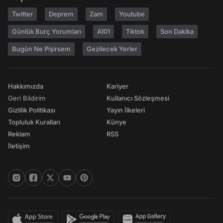
Twitter
Deprem
Zam
Youtube
Günlük Burç Yorumları
A101
Tiktok
Son Dakika
Bugün Ne Pişirsem
Gezilecek Yerler
Hakkımızda
Kariyer
Geri Bildirim
Kullanıcı Sözleşmesi
Gizlilik Politikası
Yayın İlkeleri
Topluluk Kuralları
Künye
Reklam
RSS
İletişim