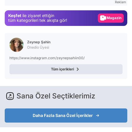
Reklam
Magazin
Keşfet
ile ziyaret ettiğin
Video
tüm kategorileri tek akışta gör!
Test
Zeynep Şahin
Onedio Üyesi
https://www.instagram.com/zeynepsahiin00/
Tüm içerikleri
Sana Özel Seçtiklerimiz
Daha Fazla Sana Özel İçerikler