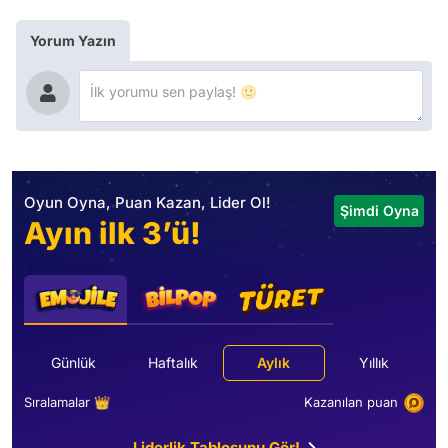
Yorum Yazın
Oyun Oyna, Puan Kazan, Lider Ol!
Şimdi Oyna
Ayın ilk 3’ü!
Günlük
Haftalık
Aylık
Yıllık
Sıralamalar 👑
Kazanılan puan
Liderlik Tablosunu Gör!