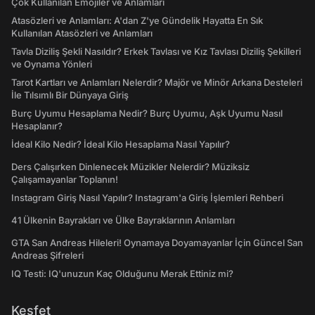
Çok Kullanılan Emojiler ve Anlamları
Atasözleri ve Anlamları: A'dan Z'ye Gündelik Hayatta En Sık
Kullanılan Atasözleri ve Anlamları
Tavla Diziliş Şekli Nasıldır? Erkek Tavlası ve Kız Tavlası Diziliş Şekilleri
ve Oynama Yönleri
Tarot Kartları ve Anlamları Nelerdir? Majör ve Minör Arkana Desteleri
İle Tılsımlı Bir Dünyaya Giriş
Burç Uyumu Hesaplama Nedir? Burç Uyumu, Aşk Uyumu Nasıl
Hesaplanır?
İdeal Kilo Nedir? İdeal Kilo Hesaplama Nasıl Yapılır?
Ders Çalışırken Dinlenecek Müzikler Nelerdir? Müziksiz
Çalışamayanlar Toplanın!
Instagram Giriş Nasıl Yapılır? Instagram'a Giriş İşlemleri Rehberi
41 Ülkenin Bayrakları ve Ülke Bayraklarının Anlamları
GTA San Andreas Hileleri! Oynamaya Doyamayanlar İçin Güncel San
Andreas Şifreleri
IQ Testi: IQ'unuzun Kaç Olduğunu Merak Ettiniz mi?
Keşfet