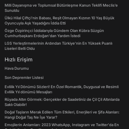
Milli Dayanışma ve Toplumsal Bütünleşme Kanun Teklifi Meclis’e
Sunuldu
Ülkü Hilal Çiftçi'nin Babası, Reşit Olmayan Kızının 10 Yaş Büyük
Oyuncuyla Aşk Yaşadığını İddia Etti
Özge Özpirinçci İddialarıyla Gündem Olan Kübra Süzgün
Cumhurbaşkanı Erdoğan'dan Yardım İstedi
LGS Yerleştirmelerinin Ardından Türkiye'nin En Yüksek Puanlı
Liseleri Belli Oldu
Hızlı Erişim
Hava Durumu
Son Depremler Listesi
Evlilik Yıl Dönümü Sözleri! En Özel Romantik, Duygusal ve Resimli
Evlilik Yıl dönümü Mesajları
Rüyada Altın Görmek: Gerçekler de Saadetiniz de Çil Çil Altınlarda
Saklı Olabilir!
Doğal Taşların Merak Edilen Tüm Etkileri, Enerjileri ve Şifa Alanları:
Hangi Doğal Taş Ne İşe Yarar?
Emojilerin Anlamları: 2023 WhatsApp, Instagram ve Twitter'da En