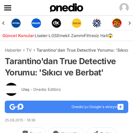
Güncel Konular
Liseler-LGS
Emekli Zammı
Filtresiz Hali😱
Haberler
TV
Tarantino'dan True Detective Yorumu: 'Sıkıcı v
Tarantino'dan True Detective
Yorumu: 'Sıkıcı ve Berbat'
Ulaş
- Onedio Editörü
Onedio’yu Google'a ekleyin
25.08.2015 - 18:36