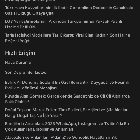
Türk Hava Kuvvetleri'nin İlk Kadın Generalinin Dedesinin Çanakkale
Gazisi Olduğu Ortaya Çıktı
LGS Yerleştirmelerinin Ardından Türkiye'nin En Yüksek Puanlı
Liseleri Belli Oldu
Tarla İşçisiydi Modellere Taş Çıkarttı: Viral Olan Kadının Son Haline
Beğeni Yağdı
Hızlı Erişim
Hava Durumu
Son Depremler Listesi
Evlilik Yıl Dönümü Sözleri! En Özel Romantik, Duygusal ve Resimli
Evlilik Yıl dönümü Mesajları
Rüyada Altın Görmek: Gerçekler de Saadetiniz de Çil Çil Altınlarda
Saklı Olabilir!
Doğal Taşların Merak Edilen Tüm Etkileri, Enerjileri ve Şifa Alanları:
Hangi Doğal Taş Ne İşe Yarar?
Emojilerin Anlamları: 2023 WhatsApp, Instagram ve Twitter'da En
Çok Kullanılan Emojiler ve Anlamları
Atasözleri ve Anlamları: A'dan Z'ye Gündelik Hayatta En Sık