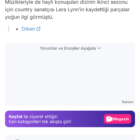
Müzikleriyle de hayli konuşulan dizinin ikinci sezonu
için country sanatçısı Lera Lynn’in kaydettiği parçalar
yoğun ilgi görmüştü.
Diken
Yorumlar ve Emojiler Aşağıda
Video
Test
Reklam
Gündem
Keşfet
ile ziyaret ettiğin
Magazin
tüm kategorileri tek akışta gör!
Video
Test