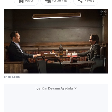
Favori
Yorum Yap
Paylaş
onedio.com
İçeriğin Devamı Aşağıda