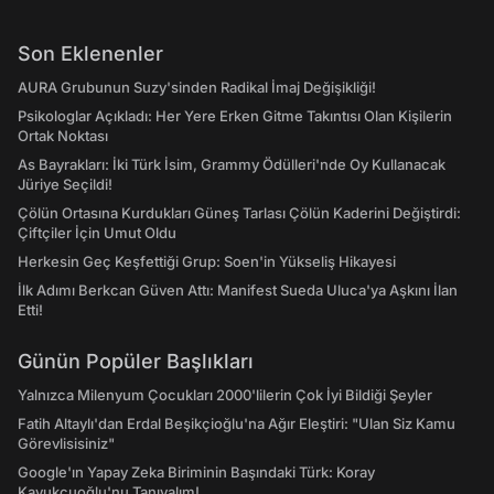
Son Eklenenler
AURA Grubunun Suzy'sinden Radikal İmaj Değişikliği!
Psikologlar Açıkladı: Her Yere Erken Gitme Takıntısı Olan Kişilerin
Ortak Noktası
As Bayrakları: İki Türk İsim, Grammy Ödülleri'nde Oy Kullanacak
Jüriye Seçildi!
Çölün Ortasına Kurdukları Güneş Tarlası Çölün Kaderini Değiştirdi:
Çiftçiler İçin Umut Oldu
Herkesin Geç Keşfettiği Grup: Soen'in Yükseliş Hikayesi
İlk Adımı Berkcan Güven Attı: Manifest Sueda Uluca'ya Aşkını İlan
Etti!
Günün Popüler Başlıkları
Yalnızca Milenyum Çocukları 2000'lilerin Çok İyi Bildiği Şeyler
Fatih Altaylı'dan Erdal Beşikçioğlu'na Ağır Eleştiri: "Ulan Siz Kamu
Görevlisisiniz"
Google'ın Yapay Zeka Biriminin Başındaki Türk: Koray
Kavukçuoğlu'nu Tanıyalım!