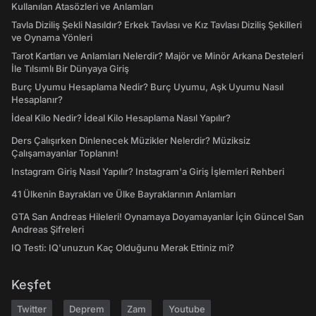
Kullanılan Atasözleri ve Anlamları
Tavla Diziliş Şekli Nasıldır? Erkek Tavlası ve Kız Tavlası Diziliş Şekilleri
ve Oynama Yönleri
Tarot Kartları ve Anlamları Nelerdir? Majör ve Minör Arkana Desteleri
İle Tılsımlı Bir Dünyaya Giriş
Burç Uyumu Hesaplama Nedir? Burç Uyumu, Aşk Uyumu Nasıl
Hesaplanır?
İdeal Kilo Nedir? İdeal Kilo Hesaplama Nasıl Yapılır?
Ders Çalışırken Dinlenecek Müzikler Nelerdir? Müziksiz
Çalışamayanlar Toplanın!
Instagram Giriş Nasıl Yapılır? Instagram'a Giriş İşlemleri Rehberi
41 Ülkenin Bayrakları ve Ülke Bayraklarının Anlamları
GTA San Andreas Hileleri! Oynamaya Doyamayanlar İçin Güncel San
Andreas Şifreleri
IQ Testi: IQ'unuzun Kaç Olduğunu Merak Ettiniz mi?
Keşfet
Twitter
Deprem
Zam
Youtube