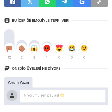
BU İÇERİĞE EMOJİYLE TEPKİ VER!
12
2
2
1
0
0
0
ONEDİO ÜYELERİ NE DİYOR?
Yorum Yazın