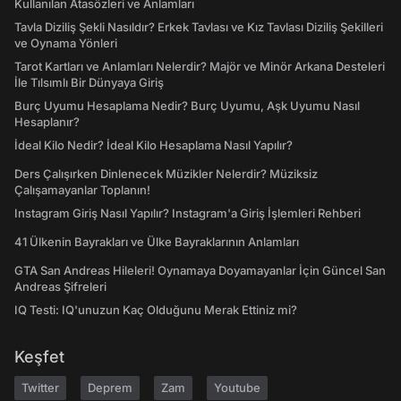
Kullanılan Atasözleri ve Anlamları
Tavla Diziliş Şekli Nasıldır? Erkek Tavlası ve Kız Tavlası Diziliş Şekilleri
ve Oynama Yönleri
Tarot Kartları ve Anlamları Nelerdir? Majör ve Minör Arkana Desteleri
İle Tılsımlı Bir Dünyaya Giriş
Burç Uyumu Hesaplama Nedir? Burç Uyumu, Aşk Uyumu Nasıl
Hesaplanır?
İdeal Kilo Nedir? İdeal Kilo Hesaplama Nasıl Yapılır?
Ders Çalışırken Dinlenecek Müzikler Nelerdir? Müziksiz
Çalışamayanlar Toplanın!
Instagram Giriş Nasıl Yapılır? Instagram'a Giriş İşlemleri Rehberi
41 Ülkenin Bayrakları ve Ülke Bayraklarının Anlamları
GTA San Andreas Hileleri! Oynamaya Doyamayanlar İçin Güncel San
Andreas Şifreleri
IQ Testi: IQ'unuzun Kaç Olduğunu Merak Ettiniz mi?
Keşfet
Twitter
Deprem
Zam
Youtube