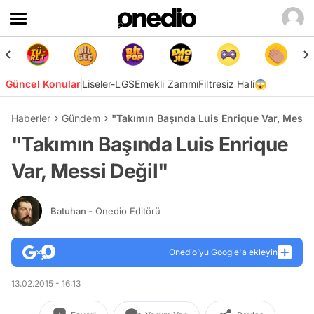
Güncel Konular
Liseler-LGS
Emekli Zammı
Filtresiz Hali😱
Haberler
Gündem
"Takımın Başında Luis Enrique Var, Messi 
"Takımın Başında Luis Enrique
Var, Messi Değil"
Batuhan
- Onedio Editörü
Onedio’yu Google'a ekleyin
13.02.2015 - 16:13