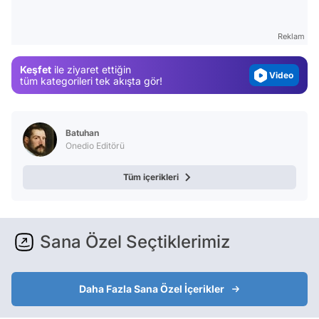
Test
Gündem
Reklam
Magazin
Keşfet
ile ziyaret ettiğin
Video
tüm kategorileri tek akışta gör!
Test
Batuhan
Onedio Editörü
Tüm içerikleri
Sana Özel Seçtiklerimiz
Daha Fazla Sana Özel İçerikler