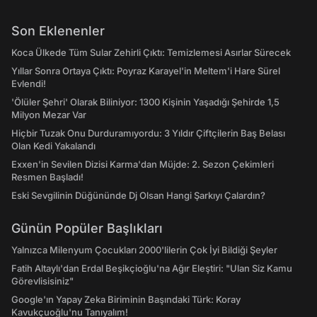
Son Eklenenler
Koca Ülkede Tüm Sular Zehirli Çıktı: Temizlemesi Asırlar Sürecek
Yıllar Sonra Ortaya Çıktı: Poyraz Karayel'in Meltem'i Hare Sürel
Evlendi!
'Ölüler Şehri' Olarak Biliniyor: 1300 Kişinin Yaşadığı Şehirde 1,5
Milyon Mezar Var
Hiçbir Tuzak Onu Durduramıyordu: 3 Yıldır Çiftçilerin Baş Belası
Olan Kedi Yakalandı
Exxen'in Sevilen Dizisi Karma'dan Müjde: 2. Sezon Çekimleri
Resmen Başladı!
Eski Sevgilinin Düğününde Dj Olsan Hangi Şarkıyı Çalardın?
Günün Popüler Başlıkları
Yalnızca Milenyum Çocukları 2000'lilerin Çok İyi Bildiği Şeyler
Fatih Altaylı'dan Erdal Beşikçioğlu'na Ağır Eleştiri: "Ulan Siz Kamu
Görevlisisiniz"
Google'ın Yapay Zeka Biriminin Başındaki Türk: Koray
Kavukçuoğlu'nu Tanıyalım!