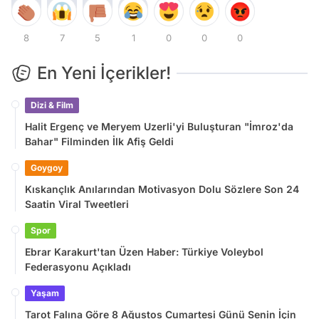
8
7
5
1
0
0
0
En Yeni İçerikler!
Dizi & Film
Halit Ergenç ve Meryem Uzerli'yi Buluşturan "İmroz'da
Bahar" Filminden İlk Afiş Geldi
Goygoy
Kıskançlık Anılarından Motivasyon Dolu Sözlere Son 24
Saatin Viral Tweetleri
Spor
Ebrar Karakurt'tan Üzen Haber: Türkiye Voleybol
Federasyonu Açıkladı
Yaşam
Tarot Falına Göre 8 Ağustos Cumartesi Günü Senin İçin