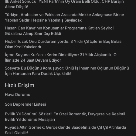
İlk Anket Sonucu: YENİ Parti'nin Oy Oranı Belli Oldu, CHP Barajın
Altına Düştü!
Türkiye, Arabistan ve Pakistan Arasında Mekke Anlaşması: Birine
Yapılan Saldırı Hepsine Yapılmış Sayılacak
Hasan Can Kaya’nın Konuşanlar Programına Katılan Seyirci
Gözaltına Alınıp Sınır Dışı Edildi
Hiçbir Tuzak Onu Durduramıyordu: 3 Yıldır Çiftçilerin Baş Belası
Olan Kedi Yakalandı
İçme Suyuna Kur'an-ı Kerim Dinletiliyor: 31 Yıllık Alışkanlık, O
İlimizde 24 Saat Devam Ediyor
Sosyete Bu Düğünü Konuşuyor: Ünlü İş İnsanının Oğlunun Düğünü
İçin Harcanan Para Dudak Uçuklattı!
Hızlı Erişim
Hava Durumu
Son Depremler Listesi
Evlilik Yıl Dönümü Sözleri! En Özel Romantik, Duygusal ve Resimli
Evlilik Yıl dönümü Mesajları
Rüyada Altın Görmek: Gerçekler de Saadetiniz de Çil Çil Altınlarda
Saklı Olabilir!