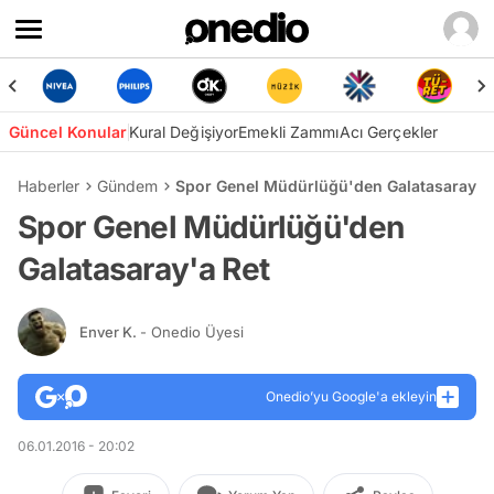
Güncel Konular
Kural Değişiyor
Emekli Zammı
Acı Gerçekler
Haberler
Gündem
Spor Genel Müdürlüğü'den Galatasaray'a
Spor Genel Müdürlüğü'den
Galatasaray'a Ret
Enver K.
- Onedio Üyesi
Onedio’yu Google'a ekleyin
06.01.2016 - 20:02