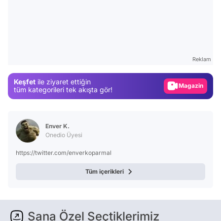
Video
Test
Reklam
Gündem
Keşfet
ile ziyaret ettiğin
Magazin
tüm kategorileri tek akışta gör!
Video
Test
Enver K.
Onedio Üyesi
https://twitter.com/enverkoparmal
Tüm içerikleri
Sana Özel Seçtiklerimiz