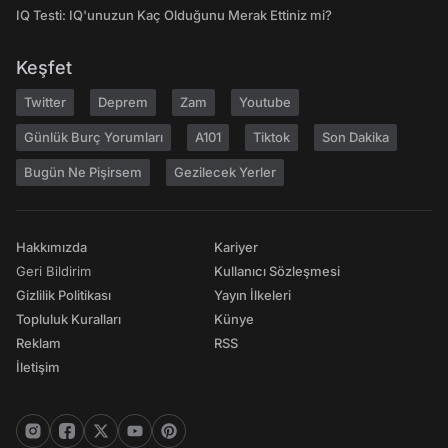
IQ Testi: IQ'unuzun Kaç Olduğunu Merak Ettiniz mi?
Keşfet
Twitter
Deprem
Zam
Youtube
Günlük Burç Yorumları
A101
Tiktok
Son Dakika
Bugün Ne Pişirsem
Gezilecek Yerler
Hakkımızda
Kariyer
Geri Bildirim
Kullanıcı Sözleşmesi
Gizlilik Politikası
Yayın İlkeleri
Topluluk Kuralları
Künye
Reklam
RSS
İletişim