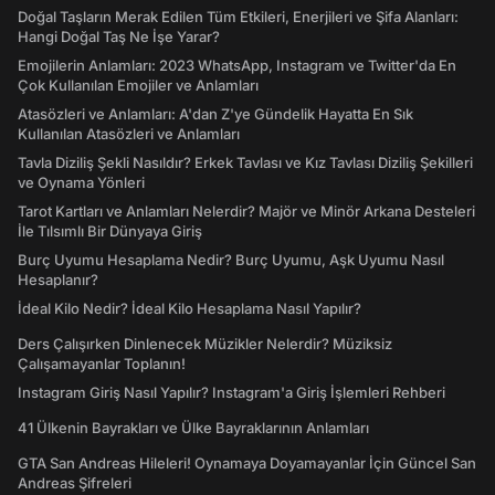
Doğal Taşların Merak Edilen Tüm Etkileri, Enerjileri ve Şifa Alanları:
Hangi Doğal Taş Ne İşe Yarar?
Emojilerin Anlamları: 2023 WhatsApp, Instagram ve Twitter'da En
Çok Kullanılan Emojiler ve Anlamları
Atasözleri ve Anlamları: A'dan Z'ye Gündelik Hayatta En Sık
Kullanılan Atasözleri ve Anlamları
Tavla Diziliş Şekli Nasıldır? Erkek Tavlası ve Kız Tavlası Diziliş Şekilleri
ve Oynama Yönleri
Tarot Kartları ve Anlamları Nelerdir? Majör ve Minör Arkana Desteleri
İle Tılsımlı Bir Dünyaya Giriş
Burç Uyumu Hesaplama Nedir? Burç Uyumu, Aşk Uyumu Nasıl
Hesaplanır?
İdeal Kilo Nedir? İdeal Kilo Hesaplama Nasıl Yapılır?
Ders Çalışırken Dinlenecek Müzikler Nelerdir? Müziksiz
Çalışamayanlar Toplanın!
Instagram Giriş Nasıl Yapılır? Instagram'a Giriş İşlemleri Rehberi
41 Ülkenin Bayrakları ve Ülke Bayraklarının Anlamları
GTA San Andreas Hileleri! Oynamaya Doyamayanlar İçin Güncel San
Andreas Şifreleri