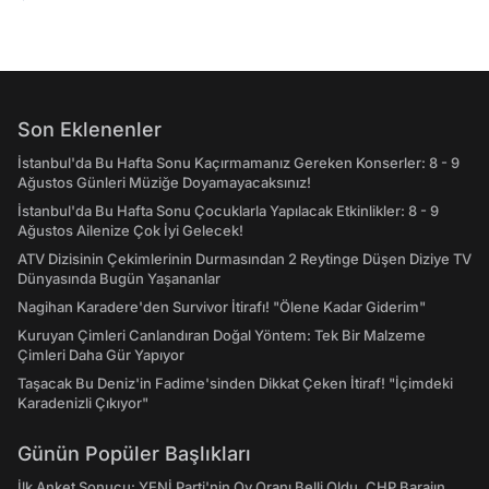
Son Eklenenler
İstanbul'da Bu Hafta Sonu Kaçırmamanız Gereken Konserler: 8 - 9
Ağustos Günleri Müziğe Doyamayacaksınız!
İstanbul'da Bu Hafta Sonu Çocuklarla Yapılacak Etkinlikler: 8 - 9
Ağustos Ailenize Çok İyi Gelecek!
ATV Dizisinin Çekimlerinin Durmasından 2 Reytinge Düşen Diziye TV
Dünyasında Bugün Yaşananlar
Nagihan Karadere'den Survivor İtirafı! "Ölene Kadar Giderim"
Kuruyan Çimleri Canlandıran Doğal Yöntem: Tek Bir Malzeme
Çimleri Daha Gür Yapıyor
Taşacak Bu Deniz'in Fadime'sinden Dikkat Çeken İtiraf! "İçimdeki
Karadenizli Çıkıyor"
Günün Popüler Başlıkları
İlk Anket Sonucu: YENİ Parti'nin Oy Oranı Belli Oldu, CHP Barajın