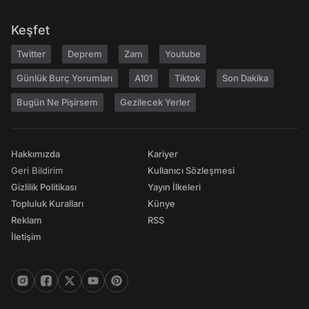
Keşfet
Twitter
Deprem
Zam
Youtube
Günlük Burç Yorumları
A101
Tiktok
Son Dakika
Bugün Ne Pişirsem
Gezilecek Yerler
Hakkımızda
Kariyer
Geri Bildirim
Kullanıcı Sözleşmesi
Gizlilik Politikası
Yayın İlkeleri
Topluluk Kuralları
Künye
Reklam
RSS
İletişim