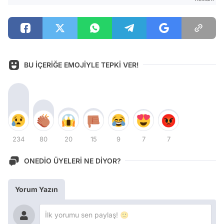
BU İÇERİĞE EMOJİYLE TEPKİ VER!
234
80
20
15
9
7
7
ONEDİO ÜYELERİ NE DİYOR?
Yorum Yazın