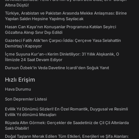
Altına Düştü!
Türkiye, Arabistan ve Pakistan Arasında Mekke Anlaşması: Birine
Yapılan Saldırı Hepsine Yapılmış Sayılacak
Hasan Can Kaya’nın Konuşanlar Programına Katılan Seyirci
Gözaltına Alınıp Sınır Dışı Edildi
Gazeteci Fatih Atik'ten Çarpıcı İddia: Çerçeve Yasa Selahattin
Demirtaş'ı Kapsıyor
İçme Suyuna Kur'an-ı Kerim Dinletiliyor: 31 Yıllık Alışkanlık, O
İlimizde 24 Saat Devam Ediyor
Dursun Özbek'in Veda Davetine Icardi'den Soğuk Yanıt
Hızlı Erişim
Hava Durumu
Son Depremler Listesi
Evlilik Yıl Dönümü Sözleri! En Özel Romantik, Duygusal ve Resimli
Evlilik Yıl dönümü Mesajları
Rüyada Altın Görmek: Gerçekler de Saadetiniz de Çil Çil Altınlarda
Saklı Olabilir!
Doğal Taşların Merak Edilen Tüm Etkileri, Enerjileri ve Şifa Alanları: