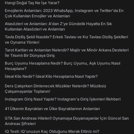
Hangi Doğal Taş Ne İşe Yarar?
Emojilerin Anlamları: 2023 WhatsApp, Instagram ve Twitter'da En
Çok Kullanılan Emojiler ve Anlamları
Atasözleri ve Anlamları: A'dan Z'ye Gündelik Hayatta En Sık
Kullanılan Atasözleri ve Anlamları
Tavla Diziliş Şekli Nasıldır? Erkek Tavlası ve Kız Tavlası Diziliş Şekilleri
ve Oynama Yönleri
Tarot Kartları ve Anlamları Nelerdir? Majör ve Minör Arkana Desteleri
İle Tılsımlı Bir Dünyaya Giriş
Burç Uyumu Hesaplama Nedir? Burç Uyumu, Aşk Uyumu Nasıl
Hesaplanır?
İdeal Kilo Nedir? İdeal Kilo Hesaplama Nasıl Yapılır?
Ders Çalışırken Dinlenecek Müzikler Nelerdir? Müziksiz
Çalışamayanlar Toplanın!
Instagram Giriş Nasıl Yapılır? Instagram'a Giriş İşlemleri Rehberi
41 Ülkenin Bayrakları ve Ülke Bayraklarının Anlamları
GTA San Andreas Hileleri! Oynamaya Doyamayanlar İçin Güncel San
Andreas Şifreleri
IQ Testi: IQ'unuzun Kaç Olduğunu Merak Ettiniz mi?