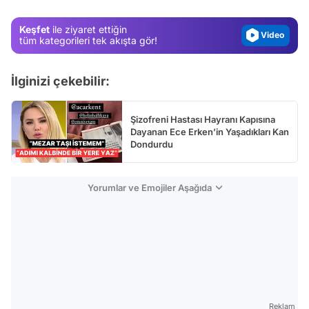
Magazin
Keşfet
ile ziyaret ettiğin
Video
tüm kategorileri tek akışta gör!
Test
İlginizi çekebilir:
Şizofreni Hastası Hayranı Kapısına
Dayanan Ece Erken’in Yaşadıkları Kan
Dondurdu
Yorumlar ve Emojiler Aşağıda
Reklam