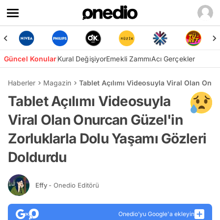
Güncel Konular
Kural Değişiyor
Emekli Zammı
Acı Gerçekler
Haberler
Magazin
Tablet Açılımı Videosuyla Viral Olan Onu
Tablet Açılımı Videosuyla
Viral Olan Onurcan Güzel'in
Zorluklarla Dolu Yaşamı Gözleri
Doldurdu
Effy
- Onedio Editörü
Onedio’yu Google'a ekleyin