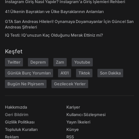
Instagram Giriş Nasıl Yapılır? Instagram'a Giriş İşlemleri Rehberi
41 Ülkenin Bayrakları ve Ülke Bayraklarının Anlamları
GTA San Andreas Hileleri! Oynamaya Doyamayanlar İçin Güncel San
Andreas Şifreleri
IQ Testi: IQ'unuzun Kaç Olduğunu Merak Ettiniz mi?
Keşfet
Twitter
Deprem
Zam
Youtube
Günlük Burç Yorumları
A101
Tiktok
Son Dakika
Bugün Ne Pişirsem
Gezilecek Yerler
Hakkımızda
Kariyer
Geri Bildirim
Kullanıcı Sözleşmesi
Gizlilik Politikası
Yayın İlkeleri
Topluluk Kuralları
Künye
Reklam
RSS