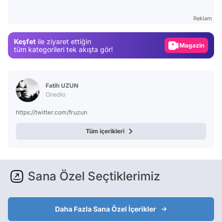
Test
Reklam
Gündem
Keşfet
ile ziyaret ettiğin
Magazin
tüm kategorileri tek akışta gör!
Video
Test
Fatih UZUN
Onedio
https://twitter.com/fruzun
Tüm içerikleri
Sana Özel Seçtiklerimiz
Daha Fazla Sana Özel İçerikler