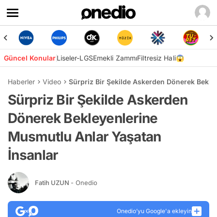
Güncel Konular
Liseler-LGS
Emekli Zammı
Filtresiz Hali😱
Haberler
Video
Sürpriz Bir Şekilde Askerden Dönerek Bekle
Sürpriz Bir Şekilde Askerden
Dönerek Bekleyenlerine
Musmutlu Anlar Yaşatan
İnsanlar
Fatih UZUN
- Onedio
Onedio’yu Google'a ekleyin