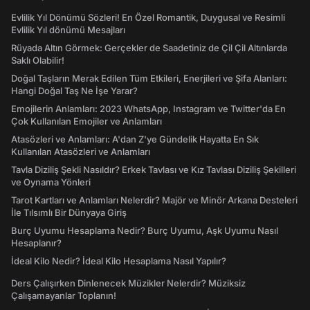
Evlilik Yıl Dönümü Sözleri! En Özel Romantik, Duygusal ve Resimli
Evlilik Yıl dönümü Mesajları
Rüyada Altın Görmek: Gerçekler de Saadetiniz de Çil Çil Altınlarda
Saklı Olabilir!
Doğal Taşların Merak Edilen Tüm Etkileri, Enerjileri ve Şifa Alanları:
Hangi Doğal Taş Ne İşe Yarar?
Emojilerin Anlamları: 2023 WhatsApp, Instagram ve Twitter'da En
Çok Kullanılan Emojiler ve Anlamları
Atasözleri ve Anlamları: A'dan Z'ye Gündelik Hayatta En Sık
Kullanılan Atasözleri ve Anlamları
Tavla Diziliş Şekli Nasıldır? Erkek Tavlası ve Kız Tavlası Diziliş Şekilleri
ve Oynama Yönleri
Tarot Kartları ve Anlamları Nelerdir? Majör ve Minör Arkana Desteleri
İle Tılsımlı Bir Dünyaya Giriş
Burç Uyumu Hesaplama Nedir? Burç Uyumu, Aşk Uyumu Nasıl
Hesaplanır?
İdeal Kilo Nedir? İdeal Kilo Hesaplama Nasıl Yapılır?
Ders Çalışırken Dinlenecek Müzikler Nelerdir? Müziksiz
Çalışamayanlar Toplanın!