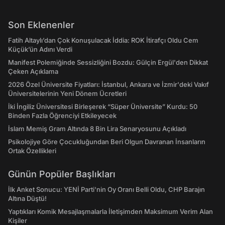
Son Eklenenler
Fatih Altaylı’dan Çok Konuşulacak İddia: ROK İtirafçı Oldu Cem
Küçük’ün Adını Verdi
Manifest Polemiğinde Sessizliğini Bozdu: Gülçin Ergül'den Dikkat
Çeken Açıklama
2026 Özel Üniversite Fiyatları: İstanbul, Ankara ve İzmir'deki Vakıf
Üniversitelerinin Yeni Dönem Ücretleri
İki İngiliz Üniversitesi Birleşerek “Süper Üniversite” Kurdu: 50
Binden Fazla Öğrenciyi Etkileyecek
İslam Memiş Gram Altında 8 Bin Lira Senaryosunu Açıkladı
Psikolojiye Göre Çocukluğundan Beri Olgun Davranan İnsanların
Ortak Özellikleri
Günün Popüler Başlıkları
İlk Anket Sonucu: YENİ Parti'nin Oy Oranı Belli Oldu, CHP Barajın
Altına Düştü!
Yaptıkları Komik Mesajlaşmalarla İletişimden Maksimum Verim Alan
Kişiler