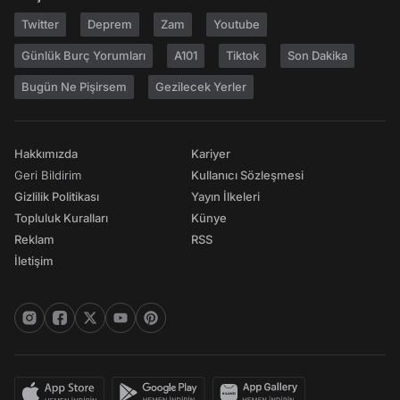
Twitter
Deprem
Zam
Youtube
Günlük Burç Yorumları
A101
Tiktok
Son Dakika
Bugün Ne Pişirsem
Gezilecek Yerler
Hakkımızda
Kariyer
Geri Bildirim
Kullanıcı Sözleşmesi
Gizlilik Politikası
Yayın İlkeleri
Topluluk Kuralları
Künye
Reklam
RSS
İletişim