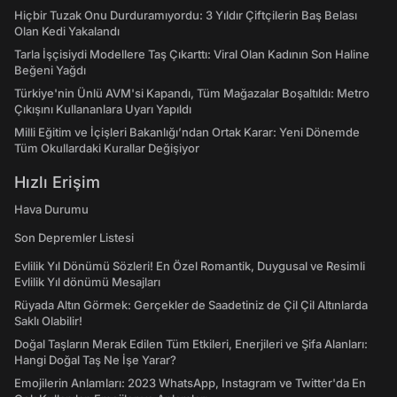
Hiçbir Tuzak Onu Durduramıyordu: 3 Yıldır Çiftçilerin Baş Belası
Olan Kedi Yakalandı
Tarla İşçisiydi Modellere Taş Çıkarttı: Viral Olan Kadının Son Haline
Beğeni Yağdı
Türkiye'nin Ünlü AVM'si Kapandı, Tüm Mağazalar Boşaltıldı: Metro
Çıkışını Kullananlara Uyarı Yapıldı
Milli Eğitim ve İçişleri Bakanlığı’ndan Ortak Karar: Yeni Dönemde
Tüm Okullardaki Kurallar Değişiyor
Hızlı Erişim
Hava Durumu
Son Depremler Listesi
Evlilik Yıl Dönümü Sözleri! En Özel Romantik, Duygusal ve Resimli
Evlilik Yıl dönümü Mesajları
Rüyada Altın Görmek: Gerçekler de Saadetiniz de Çil Çil Altınlarda
Saklı Olabilir!
Doğal Taşların Merak Edilen Tüm Etkileri, Enerjileri ve Şifa Alanları:
Hangi Doğal Taş Ne İşe Yarar?
Emojilerin Anlamları: 2023 WhatsApp, Instagram ve Twitter'da En