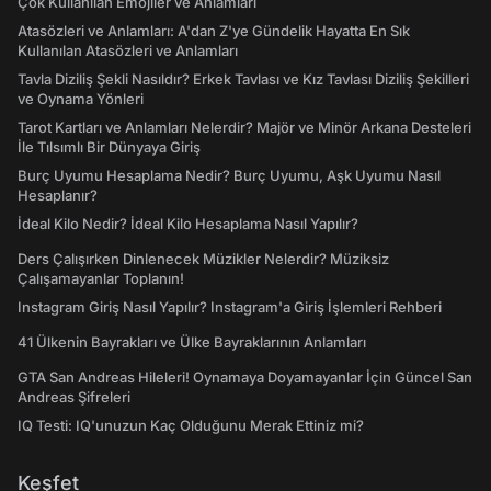
Çok Kullanılan Emojiler ve Anlamları
Atasözleri ve Anlamları: A'dan Z'ye Gündelik Hayatta En Sık
Kullanılan Atasözleri ve Anlamları
Tavla Diziliş Şekli Nasıldır? Erkek Tavlası ve Kız Tavlası Diziliş Şekilleri
ve Oynama Yönleri
Tarot Kartları ve Anlamları Nelerdir? Majör ve Minör Arkana Desteleri
İle Tılsımlı Bir Dünyaya Giriş
Burç Uyumu Hesaplama Nedir? Burç Uyumu, Aşk Uyumu Nasıl
Hesaplanır?
İdeal Kilo Nedir? İdeal Kilo Hesaplama Nasıl Yapılır?
Ders Çalışırken Dinlenecek Müzikler Nelerdir? Müziksiz
Çalışamayanlar Toplanın!
Instagram Giriş Nasıl Yapılır? Instagram'a Giriş İşlemleri Rehberi
41 Ülkenin Bayrakları ve Ülke Bayraklarının Anlamları
GTA San Andreas Hileleri! Oynamaya Doyamayanlar İçin Güncel San
Andreas Şifreleri
IQ Testi: IQ'unuzun Kaç Olduğunu Merak Ettiniz mi?
Keşfet