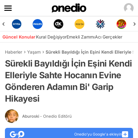
Güncel Konular
Kural Değişiyor
Emekli Zammı
Acı Gerçekler
Haberler
Yaşam
Sürekli Bayıldığı İçin Eşini Kendi Elleriyl
Sürekli Bayıldığı İçin Eşini Kendi
Elleriyle Sahte Hocanın Evine
Gönderen Adamın Bi' Garip
Hikayesi
Aburoski
- Onedio Editörü
Onedio’yu Google'a ekleyin