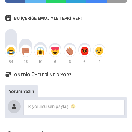
BU İÇERİĞE EMOJİYLE TEPKİ VER!
64
25
10
6
6
6
1
ONEDİO ÜYELERİ NE DİYOR?
Yorum Yazın