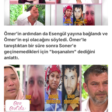
Ömer'in ardından da Esengül yayına bağlandı ve
Ömer'in eşi olacağını söyledi. Ömer'le
tanıştıktan bir süre sonra Soner'e
geçinemedikleri için "boşanalım" dediğini
anlattı.