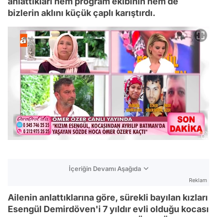
anlattıkları hem program ekibinin hem de
bizlerin aklını küçük çaplı karıştırdı.
İçeriğin Devamı Aşağıda
Reklam
Ailenin anlattıklarına göre, sürekli bayılan kızları
Esengül Demirdöven'i 7 yıldır evli olduğu kocası