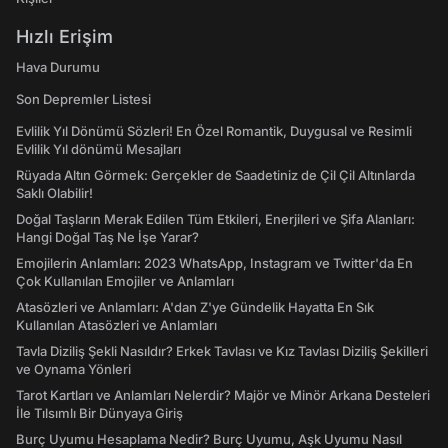
Hızlı Erişim
Hava Durumu
Son Depremler Listesi
Evlilik Yıl Dönümü Sözleri! En Özel Romantik, Duygusal ve Resimli
Evlilik Yıl dönümü Mesajları
Rüyada Altın Görmek: Gerçekler de Saadetiniz de Çil Çil Altınlarda
Saklı Olabilir!
Doğal Taşların Merak Edilen Tüm Etkileri, Enerjileri ve Şifa Alanları:
Hangi Doğal Taş Ne İşe Yarar?
Emojilerin Anlamları: 2023 WhatsApp, Instagram ve Twitter'da En
Çok Kullanılan Emojiler ve Anlamları
Atasözleri ve Anlamları: A'dan Z'ye Gündelik Hayatta En Sık
Kullanılan Atasözleri ve Anlamları
Tavla Diziliş Şekli Nasıldır? Erkek Tavlası ve Kız Tavlası Diziliş Şekilleri
ve Oynama Yönleri
Tarot Kartları ve Anlamları Nelerdir? Majör ve Minör Arkana Desteleri
İle Tılsımlı Bir Dünyaya Giriş
Burç Uyumu Hesaplama Nedir? Burç Uyumu, Aşk Uyumu Nasıl