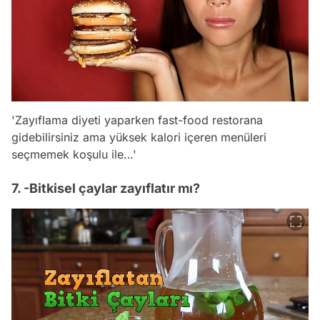
'Zayıflama diyeti yaparken fast-food restorana
gidebilirsiniz ama yüksek kalori içeren menüleri
seçmemek koşulu ile…'
7. -Bitkisel çaylar zayıflatır mı?