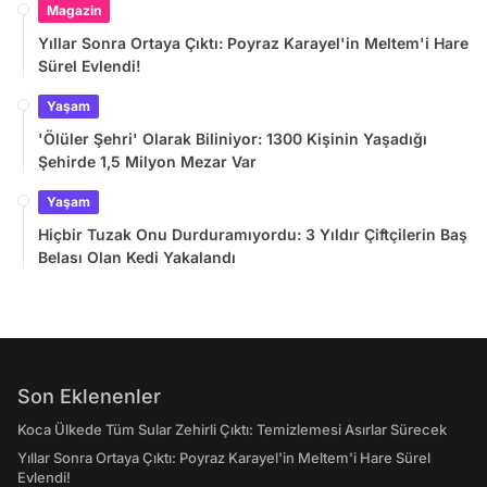
Magazin
Yıllar Sonra Ortaya Çıktı: Poyraz Karayel'in Meltem'i Hare
Sürel Evlendi!
Yaşam
'Ölüler Şehri' Olarak Biliniyor: 1300 Kişinin Yaşadığı
Şehirde 1,5 Milyon Mezar Var
Yaşam
Hiçbir Tuzak Onu Durduramıyordu: 3 Yıldır Çiftçilerin Baş
Belası Olan Kedi Yakalandı
Son Eklenenler
Koca Ülkede Tüm Sular Zehirli Çıktı: Temizlemesi Asırlar Sürecek
Yıllar Sonra Ortaya Çıktı: Poyraz Karayel'in Meltem'i Hare Sürel
Evlendi!