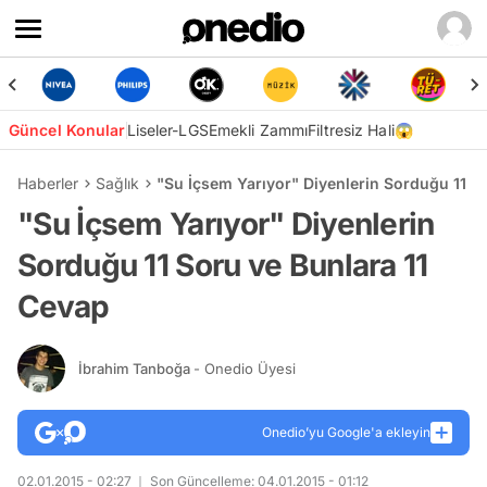
Güncel Konular
Liseler-LGS
Emekli Zammı
Filtresiz Hali😱
Haberler
Sağlık
"Su İçsem Yarıyor" Diyenlerin Sorduğu 11 S
"Su İçsem Yarıyor" Diyenlerin
Sorduğu 11 Soru ve Bunlara 11
Cevap
İbrahim Tanboğa
- Onedio Üyesi
Onedio’yu Google'a ekleyin
02.01.2015 - 02:27
Son Güncelleme: 04.01.2015 - 01:12