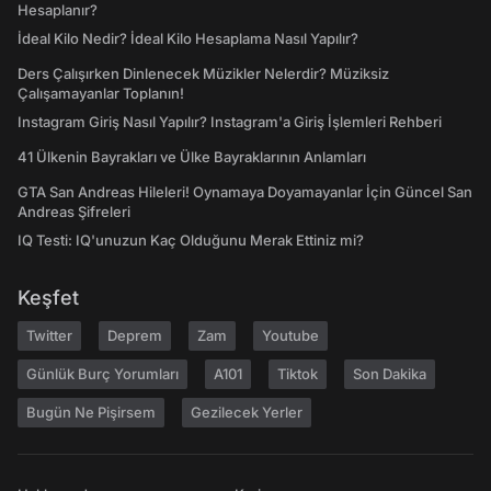
Hesaplanır?
İdeal Kilo Nedir? İdeal Kilo Hesaplama Nasıl Yapılır?
Ders Çalışırken Dinlenecek Müzikler Nelerdir? Müziksiz
Çalışamayanlar Toplanın!
Instagram Giriş Nasıl Yapılır? Instagram'a Giriş İşlemleri Rehberi
41 Ülkenin Bayrakları ve Ülke Bayraklarının Anlamları
GTA San Andreas Hileleri! Oynamaya Doyamayanlar İçin Güncel San
Andreas Şifreleri
IQ Testi: IQ'unuzun Kaç Olduğunu Merak Ettiniz mi?
Keşfet
Twitter
Deprem
Zam
Youtube
Günlük Burç Yorumları
A101
Tiktok
Son Dakika
Bugün Ne Pişirsem
Gezilecek Yerler