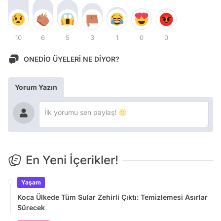
10
6
5
3
1
0
0
ONEDİO ÜYELERİ NE DİYOR?
Yorum Yazın
En Yeni İçerikler!
Yaşam
Koca Ülkede Tüm Sular Zehirli Çıktı: Temizlemesi Asırlar
Sürecek