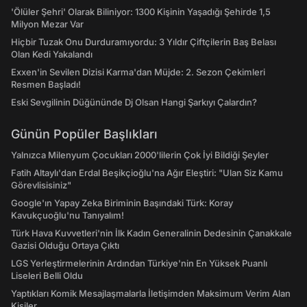
'Ölüler Şehri' Olarak Biliniyor: 1300 Kişinin Yaşadığı Şehirde 1,5
Milyon Mezar Var
Hiçbir Tuzak Onu Durduramıyordu: 3 Yıldır Çiftçilerin Baş Belası
Olan Kedi Yakalandı
Exxen'in Sevilen Dizisi Karma'dan Müjde: 2. Sezon Çekimleri
Resmen Başladı!
Eski Sevgilinin Düğününde Dj Olsan Hangi Şarkıyı Çalardın?
Günün Popüler Başlıkları
Yalnızca Milenyum Çocukları 2000'lilerin Çok İyi Bildiği Şeyler
Fatih Altaylı'dan Erdal Beşikçioğlu'na Ağır Eleştiri: "Ulan Siz Kamu
Görevlisisiniz"
Google'ın Yapay Zeka Biriminin Başındaki Türk: Koray
Kavukçuoğlu'nu Tanıyalım!
Türk Hava Kuvvetleri'nin İlk Kadın Generalinin Dedesinin Çanakkale
Gazisi Olduğu Ortaya Çıktı
LGS Yerleştirmelerinin Ardından Türkiye'nin En Yüksek Puanlı
Liseleri Belli Oldu
Yaptıkları Komik Mesajlaşmalarla İletişimden Maksimum Verim Alan
Kişiler