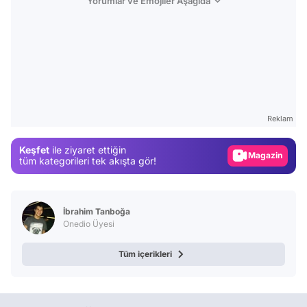
Yorumlar ve Emojiler Aşağıda
Video
Test
Gündem
Reklam
Magazin
Keşfet
ile ziyaret ettiğin
Video
tüm kategorileri tek akışta gör!
Test
İbrahim Tanboğa
Onedio Üyesi
Tüm içerikleri