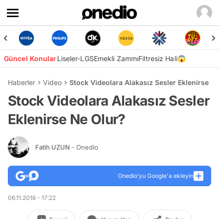
Güncel Konular
Liseler-LGS
Emekli Zammı
Filtresiz Hali😱
Haberler
Video
Stock Videolara Alakasız Sesler Eklenirse N
Stock Videolara Alakasız Sesler
Eklenirse Ne Olur?
Fatih UZUN
- Onedio
Onedio’yu Google'a ekleyin
06.11.2016 - 17:22