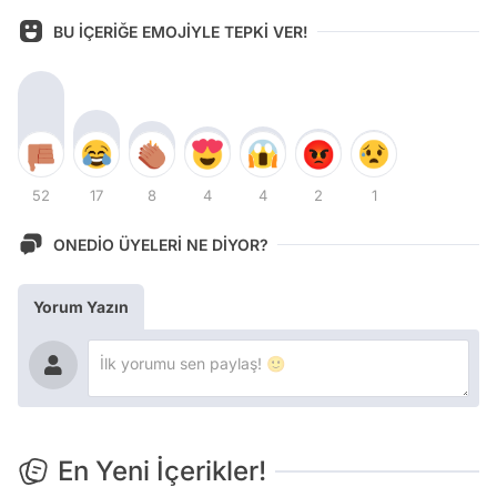
BU İÇERİĞE EMOJİYLE TEPKİ VER!
52
17
8
4
4
2
1
ONEDİO ÜYELERİ NE DİYOR?
Yorum Yazın
En Yeni İçerikler!