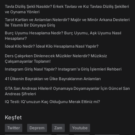
Tavla Diziliş Şekli Nasıldır? Erkek Tavlası ve Kız Tavlası Diziliş Şekilleri
ve Oynama Yönleri
Tarot Kartları ve Anlamları Nelerdir? Majör ve Minör Arkana Desteleri
İle Tılsımlı Bir Dünyaya Giriş
Burç Uyumu Hesaplama Nedir? Burç Uyumu, Aşk Uyumu Nasıl
Hesaplanır?
İdeal Kilo Nedir? İdeal Kilo Hesaplama Nasıl Yapılır?
Ders Çalışırken Dinlenecek Müzikler Nelerdir? Müziksiz
Çalışamayanlar Toplanın!
Instagram Giriş Nasıl Yapılır? Instagram'a Giriş İşlemleri Rehberi
41 Ülkenin Bayrakları ve Ülke Bayraklarının Anlamları
GTA San Andreas Hileleri! Oynamaya Doyamayanlar İçin Güncel San
Andreas Şifreleri
IQ Testi: IQ'unuzun Kaç Olduğunu Merak Ettiniz mi?
Keşfet
Twitter
Deprem
Zam
Youtube