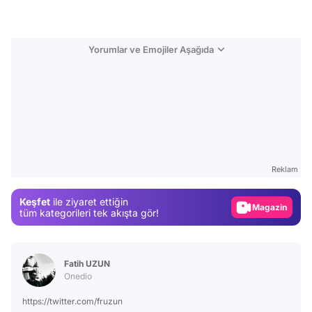
Yorumlar ve Emojiler Aşağıda
Video
Test
Reklam
Gündem
Keşfet
ile ziyaret ettiğin
Magazin
tüm kategorileri tek akışta gör!
Video
Test
Fatih UZUN
Onedio
https://twitter.com/fruzun