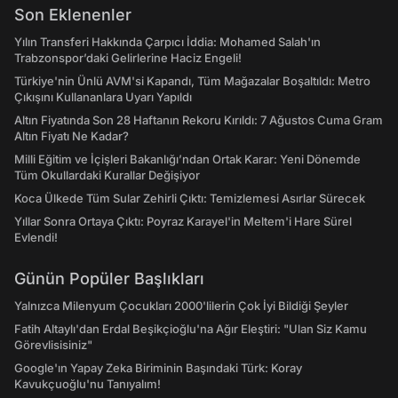
Son Eklenenler
Yılın Transferi Hakkında Çarpıcı İddia: Mohamed Salah'ın
Trabzonspor’daki Gelirlerine Haciz Engeli!
Türkiye'nin Ünlü AVM'si Kapandı, Tüm Mağazalar Boşaltıldı: Metro
Çıkışını Kullananlara Uyarı Yapıldı
Altın Fiyatında Son 28 Haftanın Rekoru Kırıldı: 7 Ağustos Cuma Gram
Altın Fiyatı Ne Kadar?
Milli Eğitim ve İçişleri Bakanlığı’ndan Ortak Karar: Yeni Dönemde
Tüm Okullardaki Kurallar Değişiyor
Koca Ülkede Tüm Sular Zehirli Çıktı: Temizlemesi Asırlar Sürecek
Yıllar Sonra Ortaya Çıktı: Poyraz Karayel'in Meltem'i Hare Sürel
Evlendi!
Günün Popüler Başlıkları
Yalnızca Milenyum Çocukları 2000'lilerin Çok İyi Bildiği Şeyler
Fatih Altaylı'dan Erdal Beşikçioğlu'na Ağır Eleştiri: "Ulan Siz Kamu
Görevlisisiniz"
Google'ın Yapay Zeka Biriminin Başındaki Türk: Koray
Kavukçuoğlu'nu Tanıyalım!