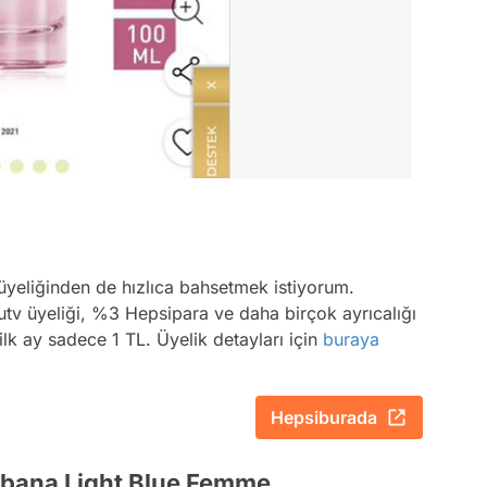
yeliğinden de hızlıca bahsetmek istiyorum.
tv üyeliği, %3 Hepsipara ve daha birçok ayrıcalığı
ilk ay sadece 1 TL. Üyelik detayları için
buraya
Hepsiburada
bbana Light Blue Femme