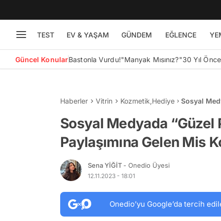
TEST
EV & YAŞAM
GÜNDEM
EĞLENCE
YE
Güncel Konular
Bastonla Vurdu!
"Manyak Mısınız?"
30 Yıl Önc
Haberler
Vitrin
Kozmetik
,
Hediye
Sosyal Medy
Mis Kokulu
Sosyal Medyada “Güzel P
Paylaşımına Gelen Mis K
Sena YİĞİT
- Onedio Üyesi
12.11.2023 - 18:01
Onedio’yu Google’da tercih edil