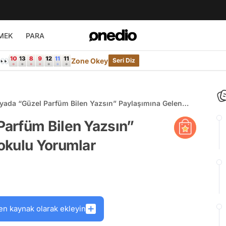
MEK
PARA
e👀
Zone Okey
Seri Diz
ada “Güzel Parfüm Bilen Yazsın” Paylaşımına Gelen
 Yorumlar
arfüm Bilen Yazsın”
okulu Yorumlar
en kaynak olarak ekleyin