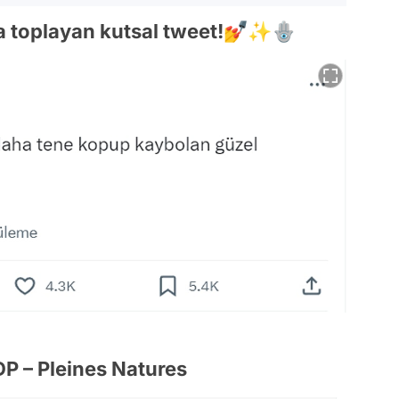
nda toplayan kutsal tweet!💅✨🪬
DP – Pleines Natures