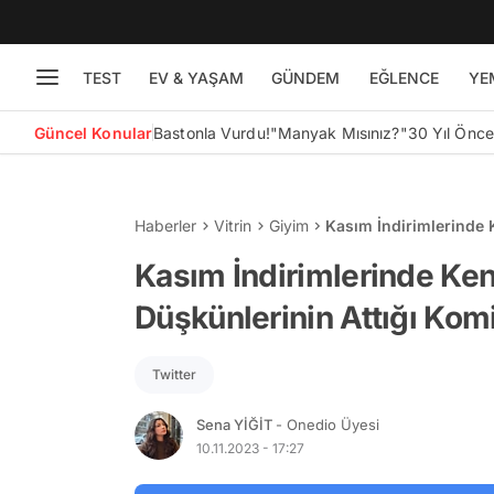
TEST
EV & YAŞAM
GÜNDEM
EĞLENCE
YE
Güncel Konular
Bastonla Vurdu!
"Manyak Mısınız?"
30 Yıl Önc
Haberler
Vitrin
Giyim
Kasım İndirimlerinde 
Tweetler
Kasım İndirimlerinde Ken
Düşkünlerinin Attığı Kom
Twitter
Sena YİĞİT
- Onedio Üyesi
10.11.2023 - 17:27