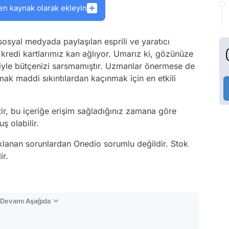
en kaynak olarak ekleyin
sosyal medyada paylaşılan esprili ve yaratıcı
redi kartlarımız kan ağlıyor. Umarız ki, gözünüze
kisiyle bütçenizi sarsmamıştır. Uzmanlar önermese de
k maddi sıkıntılardan kaçınmak için en etkili
tir, bu içeriğe erişim sağladığınız zamana göre
ş olabilir.
aklanan sorunlardan Onedio sorumlu değildir. Stok
ir.
n Devamı Aşağıda