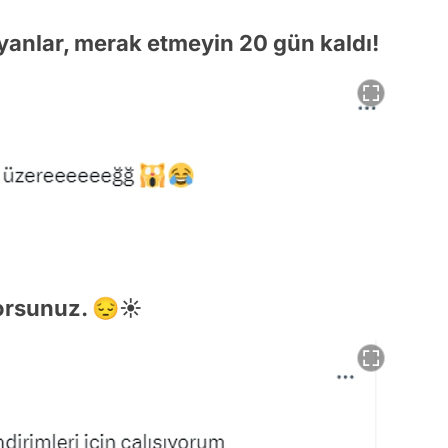
anlar, merak etmeyin 20 gün kaldı!
orsunuz. 😔☀️