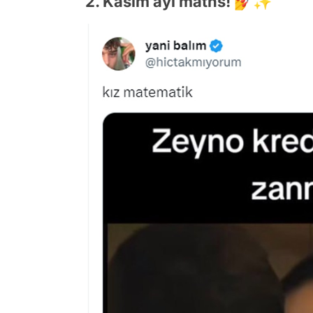
2. Kasım ayı maths! 💅✨