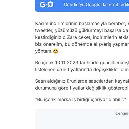
Onedio’yu Google’da tercih edil
Kasım indirimlerinin başlamasıyla beraber, 
tweetler, yüzümüzü güldürmeyi başarsa da k
kestirdiğiniz o Zara ceket, indirimlerin et
biz önerelim, bu dönemde alışveriş yapmama
yöntem.😂
Bu içerik 10.11.2023 tarihinde güncellenmiş
listelenen ürün fiyatlarında değişiklikler olmu
Satın aldığınız ürünlerde satıcılardan kayn
durumuna göre fiyatlar değişiklik gösterebil
“Bu içerik marka iş birliği içeriyor olabilir.”
İçeriği