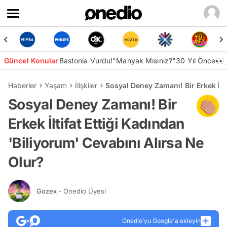
Güncel Konular
Bastonla Vurdu!
"Manyak Mısınız?"
30 Yıl Önce👀
Haberler
Yaşam
İlişkiler
Sosyal Deney Zamanı! Bir Erkek İlti
Sosyal Deney Zamanı! Bir
Erkek İltifat Ettiği Kadından
'Biliyorum' Cevabını Alırsa Ne
Olur?
Gozex
- Onedio Üyesi
Onedio’yu Google'a ekleyin