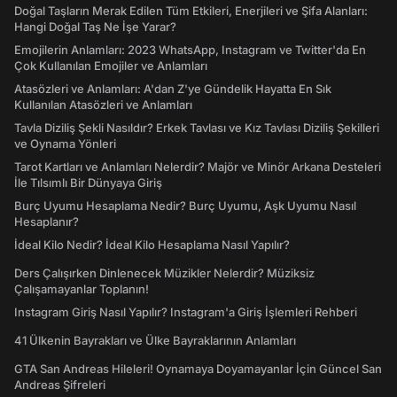
Doğal Taşların Merak Edilen Tüm Etkileri, Enerjileri ve Şifa Alanları:
Hangi Doğal Taş Ne İşe Yarar?
Emojilerin Anlamları: 2023 WhatsApp, Instagram ve Twitter'da En
Çok Kullanılan Emojiler ve Anlamları
Atasözleri ve Anlamları: A'dan Z'ye Gündelik Hayatta En Sık
Kullanılan Atasözleri ve Anlamları
Tavla Diziliş Şekli Nasıldır? Erkek Tavlası ve Kız Tavlası Diziliş Şekilleri
ve Oynama Yönleri
Tarot Kartları ve Anlamları Nelerdir? Majör ve Minör Arkana Desteleri
İle Tılsımlı Bir Dünyaya Giriş
Burç Uyumu Hesaplama Nedir? Burç Uyumu, Aşk Uyumu Nasıl
Hesaplanır?
İdeal Kilo Nedir? İdeal Kilo Hesaplama Nasıl Yapılır?
Ders Çalışırken Dinlenecek Müzikler Nelerdir? Müziksiz
Çalışamayanlar Toplanın!
Instagram Giriş Nasıl Yapılır? Instagram'a Giriş İşlemleri Rehberi
41 Ülkenin Bayrakları ve Ülke Bayraklarının Anlamları
GTA San Andreas Hileleri! Oynamaya Doyamayanlar İçin Güncel San
Andreas Şifreleri