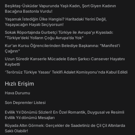
Beşiktaş-Üsküdar Vapurunda Yaşlı Kadın, Şort Giyen Kadının
Bacağına Bastonla Vurdu!
Yaşamak İstediğin Ülke Hangisi? Haritadaki Yerini Değil,
Yaşayacağın Hayatı Seçiyorsun!
Sokak Röportajında Gurbetçi Türkiye ile Avrupa'yı Kıyasladı:
"Türkiye’deki Yolların Çoğu Avrupa’da Yok"
Kur'an Kursu Öğrencilerinden Belediye Başkanına: "Manifest’i
Çağırın"
Uzun Süredir Kanserle Mücadele Eden Şarkıcı Cansever Hayatını
Kaybetti
‘Terörsüz Türkiye Yasası’ Teklifi Adalet Komisyonu'nda Kabul Edildi
Hızlı Erişim
Hava Durumu
Son Depremler Listesi
Evlilik Yıl Dönümü Sözleri! En Özel Romantik, Duygusal ve Resimli
Evlilik Yıl dönümü Mesajları
Rüyada Altın Görmek: Gerçekler de Saadetiniz de Çil Çil Altınlarda
Saklı Olabilir!