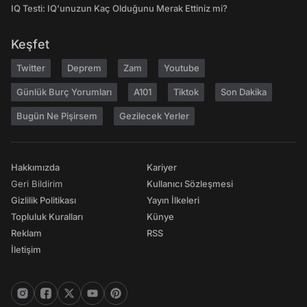
IQ Testi: IQ'unuzun Kaç Olduğunu Merak Ettiniz mi?
Keşfet
Twitter
Deprem
Zam
Youtube
Günlük Burç Yorumları
A101
Tiktok
Son Dakika
Bugün Ne Pişirsem
Gezilecek Yerler
Hakkımızda
Kariyer
Geri Bildirim
Kullanıcı Sözleşmesi
Gizlilik Politikası
Yayın İlkeleri
Topluluk Kuralları
Künye
Reklam
RSS
İletişim