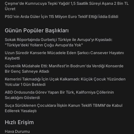
Çeşme'de Kumrucuya Tepki Yağdı! 1,5 Saatlik Süreyi Aşana 2 Bin TL
Ücret
PSG’nin Arda Güler İçin 115 Milyon Euro Teklif Ettiği İddia Edildi
Günün Popüler Başlıkları
Sokak Röportajında Gurbetçi Türkiye ile Avrupa'yı Kıyasladı:
"Türkiye’deki Yolların Çoğu Avrupa’da Yok"
Uzun Süredir Kanserle Mücadele Eden Şarkıcı Cansever Hayatını
Kaybetti
Güvenlik Müdahale Etti: Manifest'in Bodrum'da Verdiği Konserde
Bir Genç Sahneye Atladı
Kemerini Takmadığı İçin Uçak Kalkamadı: Küçük Çocuk Yüzünden
Yolcular 1 Gün Bekledi
ABD Ordusunda Görev Yapan Bir Türk, Kaliforniya Çöllerinin
Sıcaklığını Gösterdi
Suça Sürüklenen Çocuklara İlişkin Kanun Teklifi TBMM'de Kabul
Edilerek Yasalaştı
Hızlı Erişim
Hava Durumu