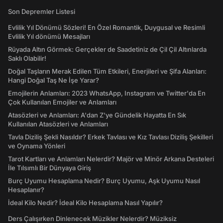
Son Depremler Listesi
Evlilik Yıl Dönümü Sözleri! En Özel Romantik, Duygusal ve Resimli
Evlilik Yıl dönümü Mesajları
Rüyada Altın Görmek: Gerçekler de Saadetiniz de Çil Çil Altınlarda
Saklı Olabilir!
Doğal Taşların Merak Edilen Tüm Etkileri, Enerjileri ve Şifa Alanları:
Hangi Doğal Taş Ne İşe Yarar?
Emojilerin Anlamları: 2023 WhatsApp, Instagram ve Twitter'da En
Çok Kullanılan Emojiler ve Anlamları
Atasözleri ve Anlamları: A'dan Z'ye Gündelik Hayatta En Sık
Kullanılan Atasözleri ve Anlamları
Tavla Diziliş Şekli Nasıldır? Erkek Tavlası ve Kız Tavlası Diziliş Şekilleri
ve Oynama Yönleri
Tarot Kartları ve Anlamları Nelerdir? Majör ve Minör Arkana Desteleri
İle Tılsımlı Bir Dünyaya Giriş
Burç Uyumu Hesaplama Nedir? Burç Uyumu, Aşk Uyumu Nasıl
Hesaplanır?
İdeal Kilo Nedir? İdeal Kilo Hesaplama Nasıl Yapılır?
Ders Çalışırken Dinlenecek Müzikler Nelerdir? Müziksiz