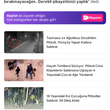
bırakmayacağım. Gerekli şikayetimizi yaptık'
dedi.
Test
Gündem
Keşfet
ile ziyaret ettiğin
Magazin
tüm kategorileri tek akışta gör!
Video
Test
Tasmasız ve Ağızlıksız Gezdirilen
Pitbull, Yürüyüş Yapan Kadına
Saldırdı
Hayati Tehlikesi Sürüyor: Pitbull Cinsi
Köpeklerin Saldırısına Uğrayan 4
Yaşındaki Çocuk Ağır Yaralandı
16 Yaşındaki Kız Çocuğuna Pitbulllar
Saldırdı: 56 Dikiş Atıldı