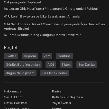
Çalışamayanlar Toplanın!
Instagram Giriş Nasıl Yapılır? Instagram'a Giriş İşlemleri Rehberi
41 Ülkenin Bayrakları ve Ülke Bayraklarının Anlamları
GTA San Andreas Hileleri! Oynamaya Doyamayanlar İçin Güncel San
Andreas Şifreleri
IQ Testi: IQ'unuzun Kaç Olduğunu Merak Ettiniz mi?
Keşfet
Twitter
Deprem
Zam
Youtube
Günlük Burç Yorumları
A101
Tiktok
Son Dakika
Bugün Ne Pişirsem
Gezilecek Yerler
Hakkımızda
Kariyer
Geri Bildirim
Kullanıcı Sözleşmesi
Gizlilik Politikası
Yayın İlkeleri
Topluluk Kuralları
Künye