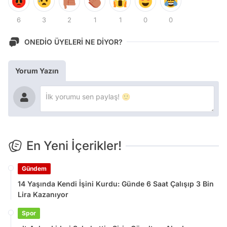
6
3
2
1
1
0
0
ONEDİO ÜYELERİ NE DİYOR?
Yorum Yazın
En Yeni İçerikler!
Gündem
14 Yaşında Kendi İşini Kurdu: Günde 6 Saat Çalışıp 3 Bin
Lira Kazanıyor
Spor