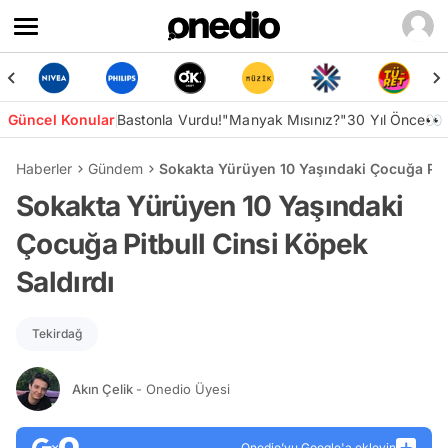
Güncel Konular
Bastonla Vurdu!
"Manyak Mısınız?"
30 Yıl Önce👀
Haberler
Gündem
Sokakta Yürüyen 10 Yaşındaki Çocuğa Pitb
Sokakta Yürüyen 10 Yaşındaki
Çocuğa Pitbull Cinsi Köpek
Saldırdı
Tekirdağ
Akın Çelik
- Onedio Üyesi
Onedio’yu Google'a ekleyin