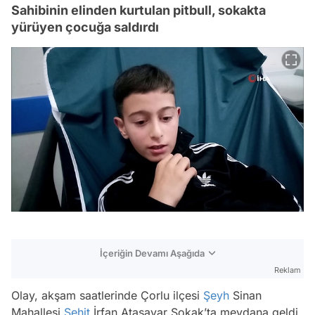
Sahibinin elinden kurtulan pitbull, sokakta
yürüyen çocuğa saldırdı
İçeriğin Devamı Aşağıda
Reklam
Olay, akşam saatlerinde Çorlu ilçesi
Şeyh
Sinan
Mahallesi
Şehit
İrfan Atasayar Sokak’ta meydana geldi.