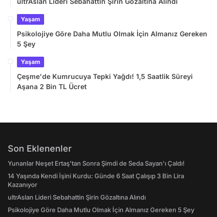
ultrAslan Lideri Sebahattin Şirin Gözaltına Alındı
Yaşam
Psikolojiye Göre Daha Mutlu Olmak İçin Almanız Gereken
5 Şey
Yaşam
Çeşme'de Kumrucuya Tepki Yağdı! 1,5 Saatlik Süreyi
Aşana 2 Bin TL Ücret
Son Eklenenler
Yunanlar Neşet Ertaş'tan Sonra Şimdi de Seda Sayan'ı Çaldı!
14 Yaşında Kendi İşini Kurdu: Günde 6 Saat Çalışıp 3 Bin Lira
Kazanıyor
ultrAslan Lideri Sebahattin Şirin Gözaltına Alındı
Psikolojiye Göre Daha Mutlu Olmak İçin Almanız Gereken 5 Şey