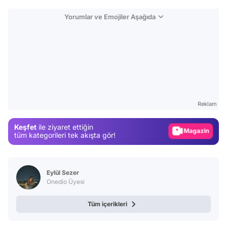
Yorumlar ve Emojiler Aşağıda
Video
Test
Gündem
Reklam
Magazin
Keşfet
ile ziyaret ettiğin
Video
tüm kategorileri tek akışta gör!
Test
Eylül Sezer
Onedio Üyesi
Tüm içerikleri