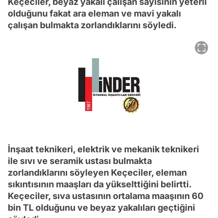
Keçeciler, beyaz yakalı çalışan sayısının yeterli
olduğunu fakat ara eleman ve mavi yakalı
çalışan bulmakta zorlandıklarını söyledi.
İnşaat teknikeri, elektrik ve mekanik teknikeri
ile sıvı ve seramik ustası bulmakta
zorlandıklarını söyleyen Keçeciler, eleman
sıkıntısının maaşları da yükselttiğini belirtti.
Keçeciler, sıva ustasının ortalama maaşının 60
bin TL olduğunu ve beyaz yakalıları geçtiğini