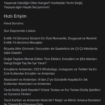
Yaşamak İstediğin Ülke Hangisi? Haritadaki Yerini Değil,
Yaşayacağın Hayatı Seçiyorsun!
Hızlı Erişim
Hava Durumu
Son Depremler Listesi
Evlilik Yıl Dönümü Sözleri! En Özel Romantik, Duygusal ve Resimli
Evlilik Yıl dönümü Mesajları
Rüyada Altın Görmek: Gerçekler de Saadetiniz de Çil Çil Altınlarda
Saklı Olabilir!
Doğal Taşların Merak Edilen Tüm Etkileri, Enerjileri ve Şifa Alanları:
Hangi Doğal Taş Ne İşe Yarar?
Emojilerin Anlamları: 2023 WhatsApp, Instagram ve Twitter'da En
Çok Kullanılan Emojiler ve Anlamları
Atasözleri ve Anlamları: A'dan Z'ye Gündelik Hayatta En Sık
Kullanılan Atasözleri ve Anlamları
Tavla Diziliş Şekli Nasıldır? Erkek Tavlası ve Kız Tavlası Diziliş Şekilleri
ve Oynama Yönleri
Tarot Kartları ve Anlamları Nelerdir? Majör ve Minör Arkana Desteleri
İle Tılsımlı Bir Dünyaya Giriş