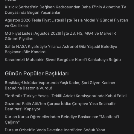
Kızılcık Şerbeti'nin Değişen Kadrosundan Daha 17'nin Akıbetine TV
Dünyasında Bugün Yaşananlar
Ağustos 2026 Tesla Fiyat Listesi! İşte Tesla Model Y Güncel Fiyatları
ve Özellikleri
MG Fiyat Listesi Ağustos 2026! İşte ZS, HS, MG4 ve Marvel R
Güncel Fiyatları
Sahte NASA Kıyafetiyle Yıllarca Astronot Gibi Yaşadı! Belediye
Başkanını Bile Kandırdı
Karadenizli Muhabirin Şivesi Bergüzar Korel'i Kahkahaya Boğdu
Günün Popüler Başlıkları
Beşiktaş-Üsküdar Vapurunda Yaşlı Kadın, Şort Giyen Kadının
Bacağına Bastonla Vurdu!
‘Terörsüz Türkiye Yasası’ Teklifi Adalet Komisyonu'nda Kabul Edildi
Gazeteci Fatih Atik'ten Çarpıcı İddia: Çerçeve Yasa Selahattin
Demirtaş'ı Kapsıyor
Kur'an Kursu Öğrencilerinden Belediye Başkanına: "Manifest’i
Çağırın"
Dursun Özbek'in Veda Davetine Icardi'den Soğuk Yanıt