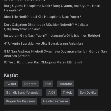
Burç Uyumu Hesaplama Nedir? Burç Uyumu, Aşk Uyumu Nasıl
Hesaplanır?
İdeal Kilo Nedir? İdeal Kilo Hesaplama Nasıl Yapılır?
Ders Çalışırken Dinlenecek Müzikler Nelerdir? Müziksiz
Çalışamayanlar Toplanın!
Instagram Giriş Nasıl Yapılır? Instagram'a Giriş İşlemleri Rehberi
41 Ülkenin Bayrakları ve Ülke Bayraklarının Anlamları
GTA San Andreas Hileleri! Oynamaya Doyamayanlar İçin Güncel San
Andreas Şifreleri
IQ Testi: IQ'unuzun Kaç Olduğunu Merak Ettiniz mi?
Keşfet
Twitter
Deprem
Zam
Youtube
Günlük Burç Yorumları
A101
Tiktok
Son Dakika
Bugün Ne Pişirsem
Gezilecek Yerler