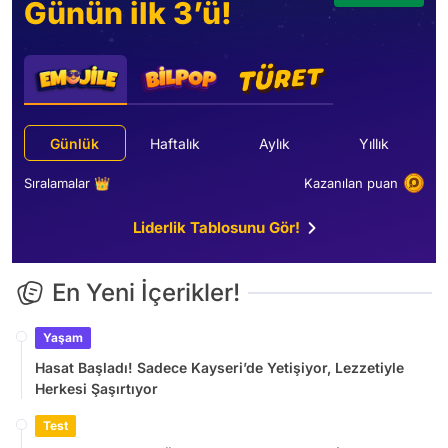
Günün ilk 3’ü!
Günlük
Haftalık
Aylık
Yıllık
Sıralamalar 👑
Kazanılan puan
Liderlik Tablosunu Gör!
En Yeni İçerikler!
Yaşam
Hasat Başladı! Sadece Kayseri’de Yetişiyor, Lezzetiyle
Herkesi Şaşırtıyor
Test