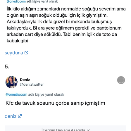
seyduna
5.
deniz
İçeriğin Devamı Aşağıda