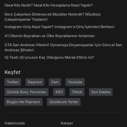
İdeal Kilo Nedir? İdeal Kilo Hesaplama Nasıl Yapılır?
Ders Çalışırken Dinlenecek Müzikler Nelerdir? Müziksiz
Çalışamayanlar Toplanın!
Instagram Giriş Nasıl Yapılır? Instagram'a Giriş İşlemleri Rehberi
41 Ülkenin Bayrakları ve Ülke Bayraklarının Anlamları
GTA San Andreas Hileleri! Oynamaya Doyamayanlar İçin Güncel San
Andreas Şifreleri
IQ Testi: IQ'unuzun Kaç Olduğunu Merak Ettiniz mi?
Keşfet
Twitter
Deprem
Zam
Youtube
Günlük Burç Yorumları
A101
Tiktok
Son Dakika
Bugün Ne Pişirsem
Gezilecek Yerler
Hakkımızda
Kariyer