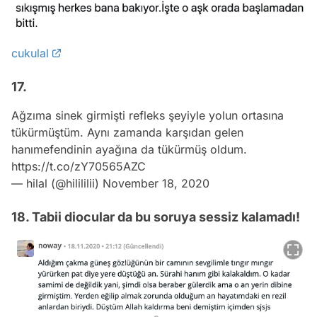
cukulal
17.
Ağzıma sinek girmişti refleks şeyiyle yolun ortasına
tükürmüştüm. Aynı zamanda karşıdan gelen
hanımefendinin ayağına da tükürmüş oldum.
https://t.co/zY70565AZC
— hilal (@hilililii)
November 18, 2020
18. Tabii diocular da bu soruya sessiz kalamadı!