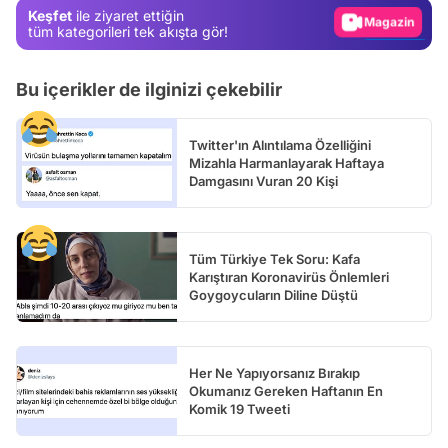
Keşfet
ile ziyaret ettiğin
Video
tüm kategorileri tek akışta gör!
Test
Bu içerikler de ilginizi çekebilir
Twitter'ın Alıntılama Özelliğini
Mizahla Harmanlayarak Haftaya
Damgasını Vuran 20 Kişi
Tüm Türkiye Tek Soru: Kafa
Karıştıran Koronavirüs Önlemleri
Goygoycuların Diline Düştü
Her Ne Yapıyorsanız Bırakıp
Okumanız Gereken Haftanın En
Komik 19 Tweeti