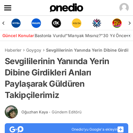
Güncel Konular
Bastonla Vurdu!
"Manyak Mısınız?"
30 Yıl Önce👀
Haberler
Goygoy
Sevgililerinin Yanında Yerin Dibine Girdikl
Sevgililerinin Yanında Yerin
Dibine Girdikleri Anları
Paylaşarak Güldüren
Takipçilerimiz
Oğuzhan Kaya
- Gündem Editörü
Onedio’yu Google'a ekleyin