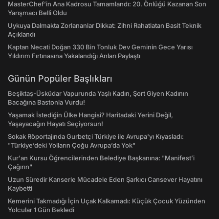
MasterChef’in Ana Kadrosu Tamamlandı: 20. Önlüğü Kazanan Son
Yarışmacı Belli Oldu
Uykuya Dalmakta Zorlananlar Dikkat: Zihni Rahatlatan Basit Teknik
Açıklandı
Kaptan Necati Doğan 330 Bin Tonluk Dev Geminin Gece Yarısı
Yıldırım Fırtınasına Yakalandığı Anları Paylaştı
Günün Popüler Başlıkları
Beşiktaş-Üsküdar Vapurunda Yaşlı Kadın, Şort Giyen Kadının
Bacağına Bastonla Vurdu!
Yaşamak İstediğin Ülke Hangisi? Haritadaki Yerini Değil,
Yaşayacağın Hayatı Seçiyorsun!
Sokak Röportajında Gurbetçi Türkiye ile Avrupa'yı Kıyasladı:
"Türkiye’deki Yolların Çoğu Avrupa’da Yok"
Kur'an Kursu Öğrencilerinden Belediye Başkanına: "Manifest’i
Çağırın"
Uzun Süredir Kanserle Mücadele Eden Şarkıcı Cansever Hayatını
Kaybetti
Kemerini Takmadığı İçin Uçak Kalkamadı: Küçük Çocuk Yüzünden
Yolcular 1 Gün Bekledi