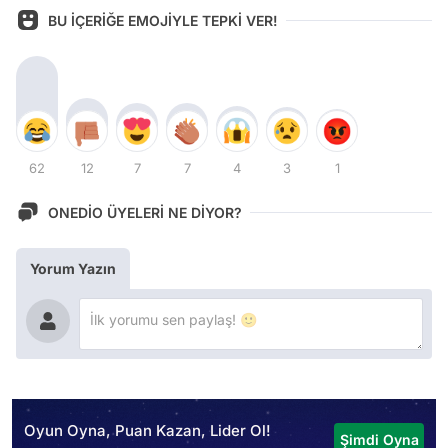
BU İÇERİĞE EMOJİYLE TEPKİ VER!
62
12
7
7
4
3
1
ONEDİO ÜYELERİ NE DİYOR?
Yorum Yazın
Oyun Oyna, Puan Kazan, Lider Ol!
Şimdi Oyna