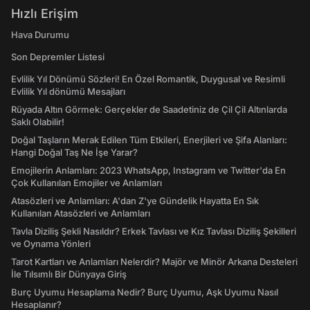
Hızlı Erişim
Hava Durumu
Son Depremler Listesi
Evlilik Yıl Dönümü Sözleri! En Özel Romantik, Duygusal ve Resimli
Evlilik Yıl dönümü Mesajları
Rüyada Altın Görmek: Gerçekler de Saadetiniz de Çil Çil Altınlarda
Saklı Olabilir!
Doğal Taşların Merak Edilen Tüm Etkileri, Enerjileri ve Şifa Alanları:
Hangi Doğal Taş Ne İşe Yarar?
Emojilerin Anlamları: 2023 WhatsApp, Instagram ve Twitter'da En
Çok Kullanılan Emojiler ve Anlamları
Atasözleri ve Anlamları: A'dan Z'ye Gündelik Hayatta En Sık
Kullanılan Atasözleri ve Anlamları
Tavla Diziliş Şekli Nasıldır? Erkek Tavlası ve Kız Tavlası Diziliş Şekilleri
ve Oynama Yönleri
Tarot Kartları ve Anlamları Nelerdir? Majör ve Minör Arkana Desteleri
İle Tılsımlı Bir Dünyaya Giriş
Burç Uyumu Hesaplama Nedir? Burç Uyumu, Aşk Uyumu Nasıl
Hesaplanır?