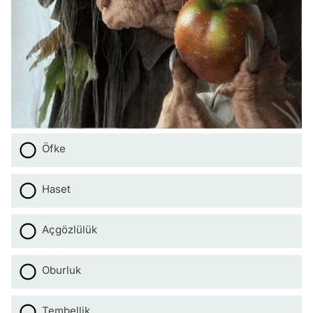
Öfke
Haset
Açgözlülük
Oburluk
Tembellik