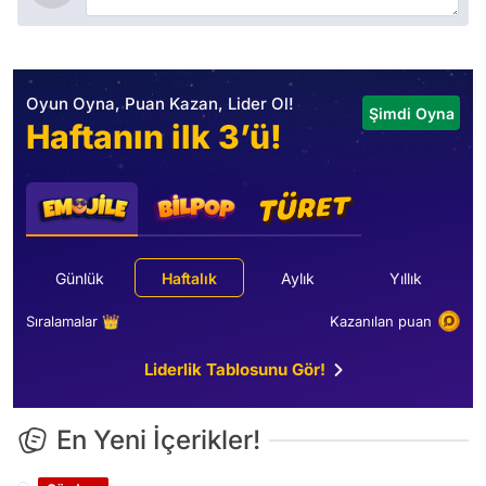
Oyun Oyna, Puan Kazan, Lider Ol!
Şimdi Oyna
Haftanın ilk 3’ü!
Günlük
Haftalık
Aylık
Yıllık
Sıralamalar 👑
Kazanılan puan
Liderlik Tablosunu Gör!
En Yeni İçerikler!