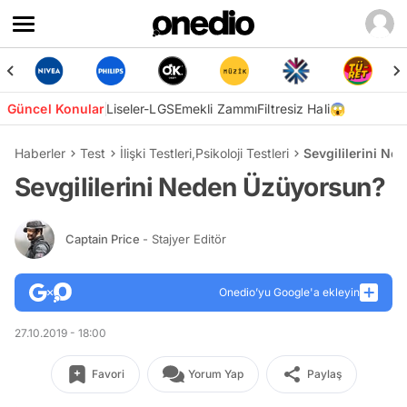
Güncel Konular
Liseler-LGS
Emekli Zammı
Filtresiz Hali😱
Haberler
Test
İlişki Testleri
,
Psikoloji Testleri
Sevgililerini N
Sevgililerini Neden Üzüyorsun?
Captain Price
- Stajyer Editör
Onedio’yu Google'a ekleyin
27.10.2019 - 18:00
Favori
Yorum Yap
Paylaş