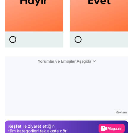
Yorumlar ve Emojiler Aşağıda
Video
Test
Gündem
Reklam
Magazin
Keşfet
ile ziyaret ettiğin
Video
tüm kategorileri tek akışta gör!