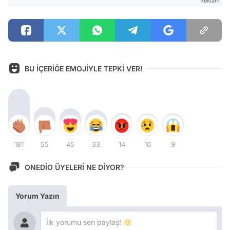
Reklam
BU İÇERİĞE EMOJİYLE TEPKİ VER!
181
55
45
33
14
10
9
ONEDİO ÜYELERİ NE DİYOR?
Yorum Yazın