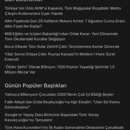
Türkiye'nin Ünlü AVM'si Kapandı, Tüm Mağazalar Boşaltıldı: Metro
Çıkışını Kullananlara Uyarı Yapıldı
Altın Fiyatında Son 28 Haftanın Rekoru Kırıldı: 7 Ağustos Cuma Gram
Altın Fiyatı Ne Kadar?
Milli Eğitim ve İçişleri Bakanlığı’ndan Ortak Karar: Yeni Dönemde
Tüm Okullardaki Kurallar Değişiyor
Koca Ülkede Tüm Sular Zehirli Çıktı: Temizlemesi Asırlar Sürecek
Yıllar Sonra Ortaya Çıktı: Poyraz Karayel'in Meltem'i Hare Sürel
Evlendi!
'Ölüler Şehri' Olarak Biliniyor: 1300 Kişinin Yaşadığı Şehirde 1,5
Milyon Mezar Var
Günün Popüler Başlıkları
Yalnızca Milenyum Çocukları 2000'lilerin Çok İyi Bildiği Şeyler
Fatih Altaylı'dan Erdal Beşikçioğlu'na Ağır Eleştiri: "Ulan Siz Kamu
Görevlisisiniz"
Google'ın Yapay Zeka Biriminin Başındaki Türk: Koray
Kavukçuoğlu'nu Tanıyalım!
Türk Hava Kuvvetleri'nin İlk Kadın Generalinin Dedesinin Çanakkale