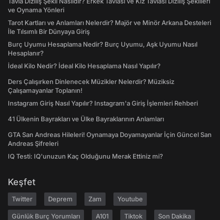
Tavla Diziliş Şekli Nasıldır? Erkek Tavlası ve Kız Tavlası Diziliş Şekilleri
ve Oynama Yönleri
Tarot Kartları ve Anlamları Nelerdir? Majör ve Minör Arkana Desteleri
İle Tılsımlı Bir Dünyaya Giriş
Burç Uyumu Hesaplama Nedir? Burç Uyumu, Aşk Uyumu Nasıl
Hesaplanır?
İdeal Kilo Nedir? İdeal Kilo Hesaplama Nasıl Yapılır?
Ders Çalışırken Dinlenecek Müzikler Nelerdir? Müziksiz
Çalışamayanlar Toplanın!
Instagram Giriş Nasıl Yapılır? Instagram'a Giriş İşlemleri Rehberi
41 Ülkenin Bayrakları ve Ülke Bayraklarının Anlamları
GTA San Andreas Hileleri! Oynamaya Doyamayanlar İçin Güncel San
Andreas Şifreleri
IQ Testi: IQ'unuzun Kaç Olduğunu Merak Ettiniz mi?
Keşfet
Twitter
Deprem
Zam
Youtube
Günlük Burç Yorumları
A101
Tiktok
Son Dakika