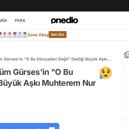
MEK
PARA
Zone Okey
Seri Diz
m Gürses'in "O Bu Dünyadan Değil" Dediği Büyük Aşkı
betti
üm Gürses'in "O Bu
 Büyük Aşkı Muhterem Nur