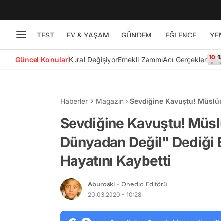
TEST
EV & YAŞAM
GÜNDEM
EĞLENCE
YE
Güncel Konular
Kural Değişiyor
Emekli Zammı
Acı Gerçekler
Haberler
Magazin
Sevdiğine Kavuştu! Müslü
Muhterem Nur Hayatını Kay
Sevdiğine Kavuştu! Müsl
Dünyadan Değil" Dediği
Hayatını Kaybetti
Aburoski
- Onedio Editörü
20.03.2020 - 10:28