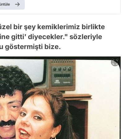
üntüle
üzel bir şey kemiklerimiz birlikte
e gitti' diyecekler." sözleriyle
u göstermişti bize.