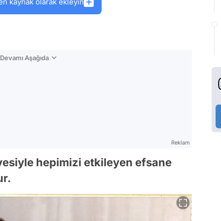
en kaynak olarak ekleyin
n Devamı Aşağıda
Reklam
ayesiyle hepimizi etkileyen efsane
ur.