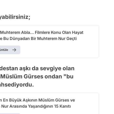
abilirsiniz;
 Muhterem Abla... Filmlere Konu Olan Hayat
le Bu Dünyadan Bir Muhterem Nur Geçti
üntüle
destan aşkı da sevgiye olan
i. Müslüm Gürses ondan "bu
bahsediyordu.
in En Büyük Aşkının Müslüm Gürses ve
Nur Arasında Yaşandığının 15 Kanıtı