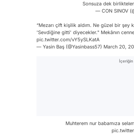
Sonsuza dek birlikteler
— CON SINOV (@
“Mezarı çift kişilik aldım. Ne güzel bir şey
'Sevdiğine gitti' diyecekler." Mekânın cen
pic.twitter.com/vY5ySLKatA
— Yasin Baş (@Yasinbass57)
March 20, 2
İçeriği
Muhterem nur babamıza selam 
pic.twitt