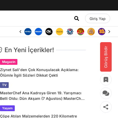
Giriş Yap
Görüş Bildir
En Yeni İçerikler!
Magazin
Ziynet Sali'den Çok Konuşulacak Açıklama:
Ölümle İlgili Sözleri Dikkat Çekti
TV
MasterChef Ana Kadroya Giren 19. Yarışmacı
Belli Oldu: Dün Akşam (7 Ağustos) MasterChef
Önlüğü Kazanan İsim
Yaşam
Çöpe Atılan Malzemelerden 220 Kilometre