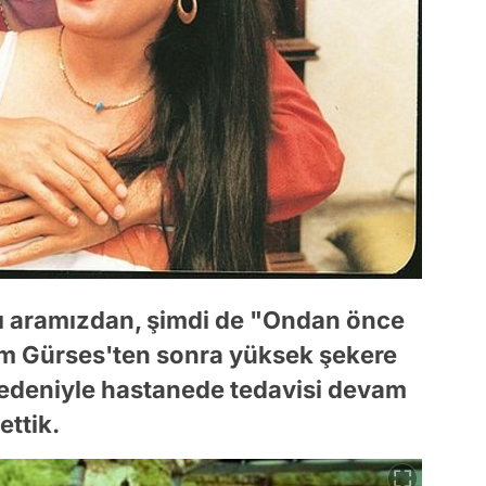
dı aramızdan, şimdi de "Ondan önce
m Gürses'ten sonra yüksek şekere
nedeniyle hastanede tedavisi devam
ttik.