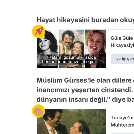
Hayat hikayesini buradan okuy
Güle Güle
Hikayesiy
İçeriği gör
Müslüm Gürses'le olan dillere 
inancımızı yeşerten cinstend
dünyanın insanı değil." diye 
Türkiye'n
Muhterem 