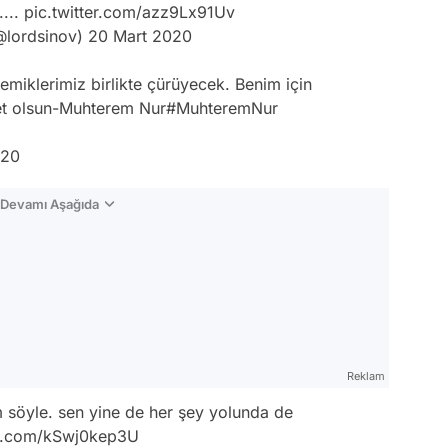
....
pic.twitter.com/azz9Lx91Uv
lordsinov)
20 Mart 2020
 kemiklerimiz birlikte çürüyecek. Benim için
net olsun-Muhterem Nur
#MuhteremNur
020
n Devamı Aşağıda
Reklam
söyle. sen yine de her şey yolunda de
er.com/kSwj0kep3U