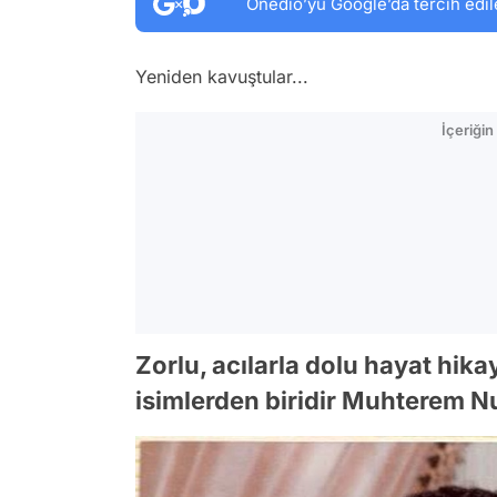
Onedio’yu Google’da tercih edil
Yeniden kavuştular...
İçeriği
Zorlu, acılarla dolu hayat hik
isimlerden biridir Muhterem N