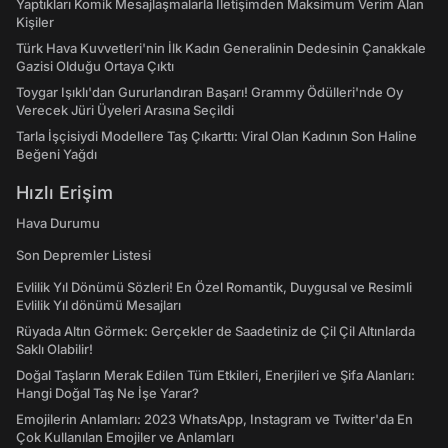
Yaptıkları Komik Mesajlaşmalarla İletişimden Maksimum Verim Alan
Kişiler
Türk Hava Kuvvetleri'nin İlk Kadın Generalinin Dedesinin Çanakkale
Gazisi Olduğu Ortaya Çıktı
Toygar Işıklı'dan Gururlandıran Başarı! Grammy Ödülleri'nde Oy
Verecek Jüri Üyeleri Arasına Seçildi
Tarla İşçisiydi Modellere Taş Çıkarttı: Viral Olan Kadının Son Haline
Beğeni Yağdı
Hızlı Erişim
Hava Durumu
Son Depremler Listesi
Evlilik Yıl Dönümü Sözleri! En Özel Romantik, Duygusal ve Resimli
Evlilik Yıl dönümü Mesajları
Rüyada Altın Görmek: Gerçekler de Saadetiniz de Çil Çil Altınlarda
Saklı Olabilir!
Doğal Taşların Merak Edilen Tüm Etkileri, Enerjileri ve Şifa Alanları:
Hangi Doğal Taş Ne İşe Yarar?
Emojilerin Anlamları: 2023 WhatsApp, Instagram ve Twitter'da En
Çok Kullanılan Emojiler ve Anlamları