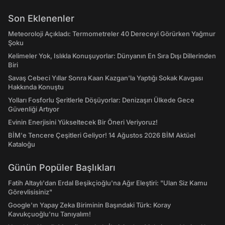
Son Eklenenler
Meteoroloji Açıkladı: Termometreler 40 Dereceyi Görürken Yağmur
Şoku
Kelimeler Yok, Islıkla Konuşuyorlar: Dünyanın En Sıra Dışı Dillerinden
Biri
Savaş Cebeci Yıllar Sonra Kaan Kazgan'la Yaptığı Sokak Kavgası
Hakkında Konuştu
Yolları Fosforlu Şeritlerle Döşüyorlar: Denizaşırı Ülkede Gece
Güvenliği Artıyor
Evinin Enerjisini Yükseltecek Bir Öneri Veriyoruz!
BİM'e Tencere Çeşitleri Geliyor! 14 Ağustos 2026 BİM Aktüel
Kataloğu
Günün Popüler Başlıkları
Fatih Altaylı'dan Erdal Beşikçioğlu'na Ağır Eleştiri: "Ulan Siz Kamu
Görevlisisiniz"
Google'ın Yapay Zeka Biriminin Başındaki Türk: Koray
Kavukçuoğlu'nu Tanıyalım!