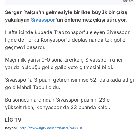
Reklam
Sergen Yalçın'ın gelmesiyle birlikte büyük bir çıkış
yakalayan
Sivasspor
'un önlenemez çıkışı sürüyor.
Hafta içinde kupada Trabzonspor'u eleyen Sivasspor
ligde de Torku Konyaspor'u deplasmanda tek golle
geçmeyi başardı.
Maçın ilk yarısı 0-0 sona ererken, Sivasspor ikinci
yarıda bulduğu golle galibiyete gitmesini bildi.
Sivasspor'a 3 puanı getiren isim ise 52. dakikada attığı
gole Mehdi Taouil oldu.
Bu sonucun ardından Sivasspor puanını 23'e
yükseltirken, Konyaspor da 23 puanda kaldı.
LİG TV
Kaynak:
http://www.ligtv.com.tr/haber/torku-k...