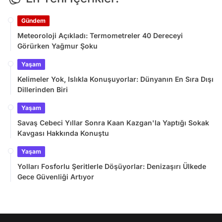
Gündem
Meteoroloji Açıkladı: Termometreler 40 Dereceyi
Görürken Yağmur Şoku
Yaşam
Kelimeler Yok, Islıkla Konuşuyorlar: Dünyanın En Sıra Dışı
Dillerinden Biri
Yaşam
Savaş Cebeci Yıllar Sonra Kaan Kazgan'la Yaptığı Sokak
Kavgası Hakkında Konuştu
Yaşam
Yolları Fosforlu Şeritlerle Döşüyorlar: Denizaşırı Ülkede
Gece Güvenliği Artıyor