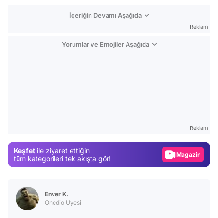
İçeriğin Devamı Aşağıda
Reklam
Yorumlar ve Emojiler Aşağıda
Video
Test
Reklam
Gündem
Keşfet
ile ziyaret ettiğin
Magazin
tüm kategorileri tek akışta gör!
Video
Test
Enver K.
Onedio Üyesi