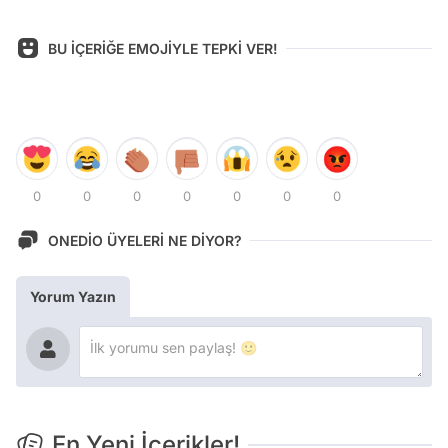
BU İÇERİĞE EMOJİYLE TEPKİ VER!
0
0
0
0
0
0
0
ONEDİO ÜYELERİ NE DİYOR?
Yorum Yazın
En Yeni İçerikler!