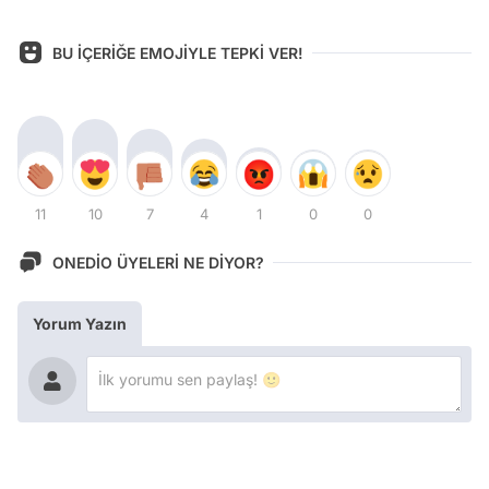
BU İÇERİĞE EMOJİYLE TEPKİ VER!
11
10
7
4
1
0
0
ONEDİO ÜYELERİ NE DİYOR?
Yorum Yazın