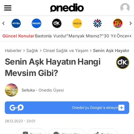
Güncel Konular
Bastonla Vurdu!
"Manyak Mısınız?"
30 Yıl Önce👀
Haberler
Sağlık
Cinsel Sağlık ve Yaşam
Senin Aşk Hayatın 
Senin Aşk Hayatın Hangi
Mevsim Gibi?
Selluka
- Onedio Üyesi
Onedio’yu Google'a ekleyin
28.12.2023 - 23:01