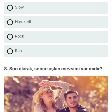
Slow
Hareketli
Rock
Rap
8. Son olarak, sence aşkın mevsimi var mıdır?