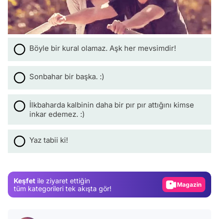
Böyle bir kural olamaz. Aşk her mevsimdir!
Sonbahar bir başka. :)
İlkbaharda kalbinin daha bir pır pır attığını kimse
inkar edemez. :)
Video
Test
Yaz tabii ki!
Gündem
Magazin
Keşfet
ile ziyaret ettiğin
Video
tüm kategorileri tek akışta gör!
Test