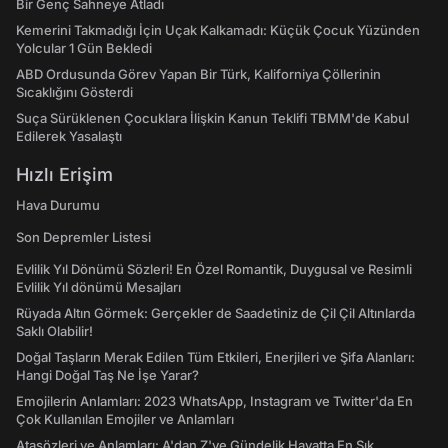
Bir Genç Sahneye Atladı
Kemerini Takmadığı İçin Uçak Kalkamadı: Küçük Çocuk Yüzünden
Yolcular 1 Gün Bekledi
ABD Ordusunda Görev Yapan Bir Türk, Kaliforniya Çöllerinin
Sıcaklığını Gösterdi
Suça Sürüklenen Çocuklara İlişkin Kanun Teklifi TBMM'de Kabul
Edilerek Yasalaştı
Hızlı Erişim
Hava Durumu
Son Depremler Listesi
Evlilik Yıl Dönümü Sözleri! En Özel Romantik, Duygusal ve Resimli
Evlilik Yıl dönümü Mesajları
Rüyada Altın Görmek: Gerçekler de Saadetiniz de Çil Çil Altınlarda
Saklı Olabilir!
Doğal Taşların Merak Edilen Tüm Etkileri, Enerjileri ve Şifa Alanları:
Hangi Doğal Taş Ne İşe Yarar?
Emojilerin Anlamları: 2023 WhatsApp, Instagram ve Twitter'da En
Çok Kullanılan Emojiler ve Anlamları
Atasözleri ve Anlamları: A'dan Z'ye Gündelik Hayatta En Sık