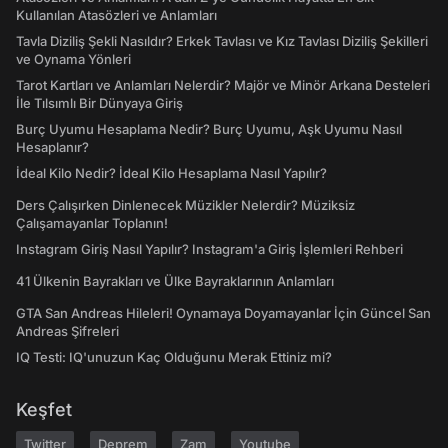
Kullanılan Atasözleri ve Anlamları
Tavla Diziliş Şekli Nasıldır? Erkek Tavlası ve Kız Tavlası Diziliş Şekilleri
ve Oynama Yönleri
Tarot Kartları ve Anlamları Nelerdir? Majör ve Minör Arkana Desteleri
İle Tılsımlı Bir Dünyaya Giriş
Burç Uyumu Hesaplama Nedir? Burç Uyumu, Aşk Uyumu Nasıl
Hesaplanır?
İdeal Kilo Nedir? İdeal Kilo Hesaplama Nasıl Yapılır?
Ders Çalışırken Dinlenecek Müzikler Nelerdir? Müziksiz
Çalışamayanlar Toplanın!
Instagram Giriş Nasıl Yapılır? Instagram'a Giriş İşlemleri Rehberi
41 Ülkenin Bayrakları ve Ülke Bayraklarının Anlamları
GTA San Andreas Hileleri! Oynamaya Doyamayanlar İçin Güncel San
Andreas Şifreleri
IQ Testi: IQ'unuzun Kaç Olduğunu Merak Ettiniz mi?
Keşfet
Twitter
Deprem
Zam
Youtube