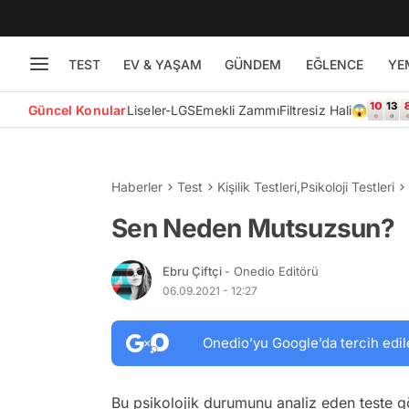
TEST
EV & YAŞAM
GÜNDEM
EĞLENCE
YE
Güncel Konular
Liseler-LGS
Emekli Zammı
Filtresiz Hali😱
Haberler
Test
Kişilik Testleri
,
Psikoloji Testleri
Sen Neden Mutsuzsun?
Ebru Çiftçi
- Onedio Editörü
06.09.2021 - 12:27
Onedio’yu Google’da tercih edil
Bu psikolojik durumunu analiz eden teste 