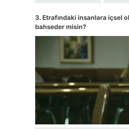
3. Etrafındaki insanlara içsel
bahseder misin?