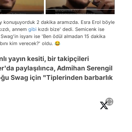
şey konuşuyorduk 2 dakika aramızda. Esra Erol böyle
 kızdı, annem
gibi
kızdı bize' dedi. Semicenk ise
 Swag'in isyanı ise 'Ben ödül almadan 15 dakika
abını kim verecek?' oldu. 😂
 yayın kesiti, bir takipçileri
er'da paylaşılınca, Admihan Serengil
oğu Swag için "Tiplerinden barbarlık