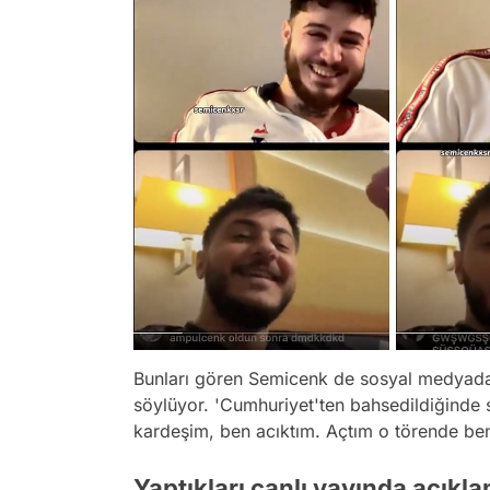
Bunları gören Semicenk de sosyal medyada v
söylüyor. 'Cumhuriyet'ten bahsedildiğinde su
kardeşim, ben acıktım. Açtım o törende ben
Yaptıkları canlı yayında açıklam