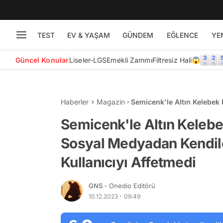
TEST
EV & YAŞAM
GÜNDEM
EĞLENCE
YE
Güncel Konular
Liseler-LGS
Emekli Zammı
Filtresiz Hali😱
Haberler
Magazin
Semicenk'le Altın Kelebe
"Barbar" Diyen Kullanıcıyı
Semicenk'le Altın Keleb
Sosyal Medyadan Kendile
Kullanıcıyı Affetmedi
GNS
- Onedio Editörü
10.12.2023 - 09:49