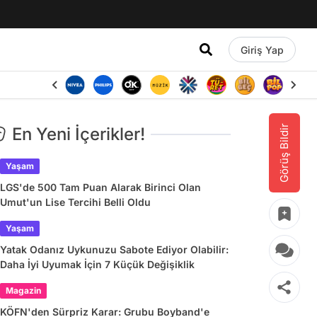
Giriş Yap
Görüş Bildir
En Yeni İçerikler!
Yaşam
LGS'de 500 Tam Puan Alarak Birinci Olan
Umut'un Lise Tercihi Belli Oldu
Yaşam
Yatak Odanız Uykunuzu Sabote Ediyor Olabilir:
Daha İyi Uyumak İçin 7 Küçük Değişiklik
Magazin
KÖFN'den Sürpriz Karar: Grubu Boyband'e