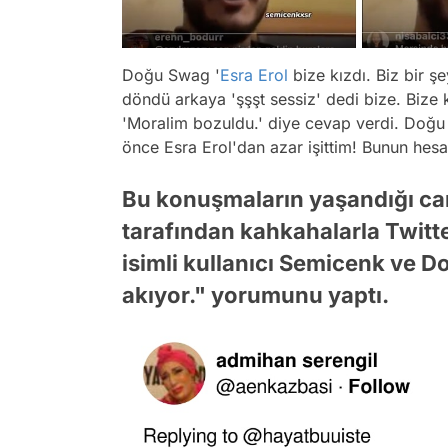
Doğu Swag '
Esra Erol
bize kızdı. Biz bir 
döndü arkaya 'şşşt sessiz' dedi bize. Bize
'Moralim bozuldu.' diye cevap verdi. Doğu
önce Esra Erol'dan azar işittim! Bunun hes
Bu konuşmaların yaşandığı canlı
tarafından kahkahalarla Twitt
isimli kullanıcı Semicenk ve D
akıyor." yorumunu yaptı.