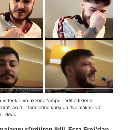
ideolarının üzerine 'ampul' editlediklerini
ratı asıldı' ifadelerine karşı da 'Ne alakası var
.' dedi.
alarını sürdüren ikili, Esra Erol'dan