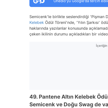
Onedio’yu Google’da tercih edil
Semicenk'le birlikte seslendirdiği 'Pişman D
Kelebek
Ödül Töreni'nde, 'Yılın Şarkısı' ö
haklarında yazılanlar konusunda açıklamada
çeken ikilinin durumu açıkladıkları bir vid
İçeriği
49. Pantene Altın Kelebek Ödül
Semicenk ve Doğu Swag de vard