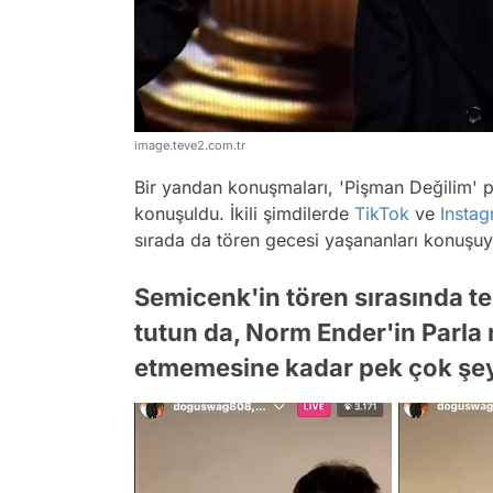
image.teve2.com.tr
Bir yandan konuşmaları, 'Pişman Değilim' pe
konuşuldu. İkili şimdilerde
TikTok
ve
Insta
sırada da tören gecesi yaşananları konuşuy
Semicenk'in tören sırasında 
tutun da, Norm Ender'in Parla 
etmemesine kadar pek çok şe