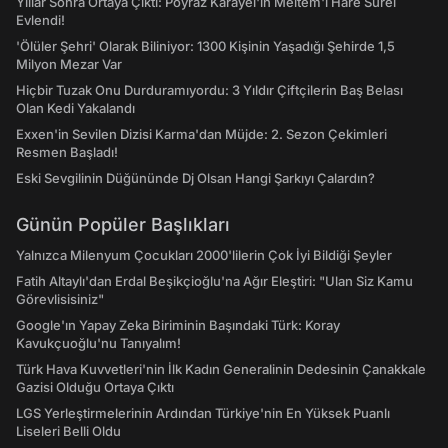
Yıllar Sonra Ortaya Çıktı: Poyraz Karayel'in Meltem'i Hare Sürel
Evlendi!
'Ölüler Şehri' Olarak Biliniyor: 1300 Kişinin Yaşadığı Şehirde 1,5
Milyon Mezar Var
Hiçbir Tuzak Onu Durduramıyordu: 3 Yıldır Çiftçilerin Baş Belası
Olan Kedi Yakalandı
Exxen'in Sevilen Dizisi Karma'dan Müjde: 2. Sezon Çekimleri
Resmen Başladı!
Eski Sevgilinin Düğününde Dj Olsan Hangi Şarkıyı Çalardın?
Günün Popüler Başlıkları
Yalnızca Milenyum Çocukları 2000'lilerin Çok İyi Bildiği Şeyler
Fatih Altaylı'dan Erdal Beşikçioğlu'na Ağır Eleştiri: "Ulan Siz Kamu
Görevlisisiniz"
Google'ın Yapay Zeka Biriminin Başındaki Türk: Koray
Kavukçuoğlu'nu Tanıyalım!
Türk Hava Kuvvetleri'nin İlk Kadın Generalinin Dedesinin Çanakkale
Gazisi Olduğu Ortaya Çıktı
LGS Yerleştirmelerinin Ardından Türkiye'nin En Yüksek Puanlı
Liseleri Belli Oldu