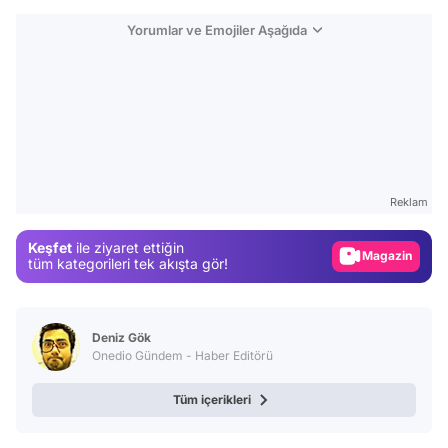
Yorumlar ve Emojiler Aşağıda
Video
Test
Gündem
Reklam
Magazin
Keşfet
ile ziyaret ettiğin
Video
tüm kategorileri tek akışta gör!
Test
Deniz Gök
Onedio Gündem - Haber Editörü
Tüm içerikleri