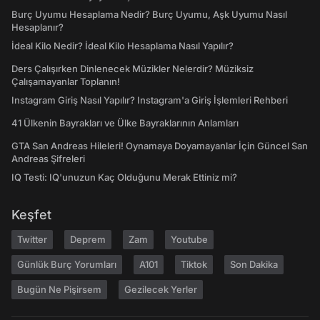
Burç Uyumu Hesaplama Nedir? Burç Uyumu, Aşk Uyumu Nasıl
Hesaplanır?
İdeal Kilo Nedir? İdeal Kilo Hesaplama Nasıl Yapılır?
Ders Çalışırken Dinlenecek Müzikler Nelerdir? Müziksiz
Çalışamayanlar Toplanın!
Instagram Giriş Nasıl Yapılır? Instagram'a Giriş İşlemleri Rehberi
41 Ülkenin Bayrakları ve Ülke Bayraklarının Anlamları
GTA San Andreas Hileleri! Oynamaya Doyamayanlar İçin Güncel San
Andreas Şifreleri
IQ Testi: IQ'unuzun Kaç Olduğunu Merak Ettiniz mi?
Keşfet
Twitter
Deprem
Zam
Youtube
Günlük Burç Yorumları
A101
Tiktok
Son Dakika
Bugün Ne Pişirsem
Gezilecek Yerler