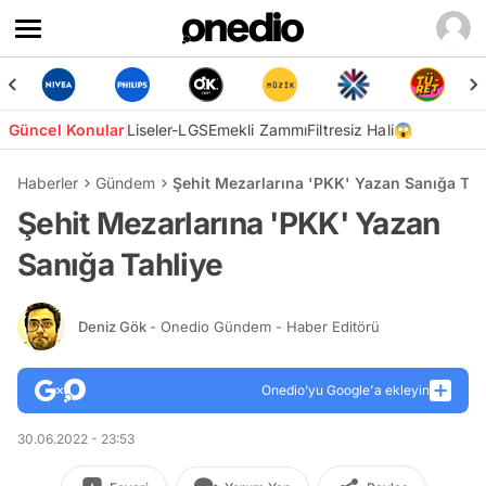
Güncel Konular
Liseler-LGS
Emekli Zammı
Filtresiz Hali😱
Haberler
Gündem
Şehit Mezarlarına 'PKK' Yazan Sanığa Tah
Şehit Mezarlarına 'PKK' Yazan
Sanığa Tahliye
Deniz Gök
- Onedio Gündem - Haber Editörü
Onedio’yu Google'a ekleyin
30.06.2022 - 23:53