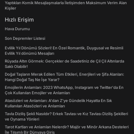
Yaptıkları Komik Mesajlaşmalarla İletişimden Maksimum Verim Alan
Kişiler
Hızlı Erişim
Hava Durumu
Son Depremler Listesi
Evlilik Yıl Dönümü Sözleri! En Özel Romantik, Duygusal ve Resimli
Evlilik Yıl dönümü Mesajları
Rüyada Altın Görmek: Gerçekler de Saadetiniz de Çil Çil Altınlarda
Saklı Olabilir!
Doğal Taşların Merak Edilen Tüm Etkileri, Enerjileri ve Şifa Alanları:
Hangi Doğal Taş Ne İşe Yarar?
Emojilerin Anlamları: 2023 WhatsApp, Instagram ve Twitter'da En
Çok Kullanılan Emojiler ve Anlamları
Atasözleri ve Anlamları: A'dan Z'ye Gündelik Hayatta En Sık
Kullanılan Atasözleri ve Anlamları
Tavla Diziliş Şekli Nasıldır? Erkek Tavlası ve Kız Tavlası Diziliş Şekilleri
ve Oynama Yönleri
Tarot Kartları ve Anlamları Nelerdir? Majör ve Minör Arkana Desteleri
İle Tılsımlı Bir Dünyaya Giriş