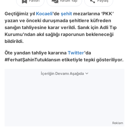
Favori
Yorum Yap
Paylaş
Geçtiğimiz yıl
Kocaeli
'de
şehit
mezarlarına ‘PKK’
yazan ve önceki duruşmada şehitlere küfreden
sanığın tahliyesine karar verildi. Sanık için Adli Tıp
Kurumu'ndan akıl sağlığı raporunun bekleneceği
bildirildi.
Öte yandan tahliye kararına
Twitter
'da
#FerhatŞahinTutuklansın etiketiyle tepki gösteriliyor.
İçeriğin Devamı Aşağıda
Reklam