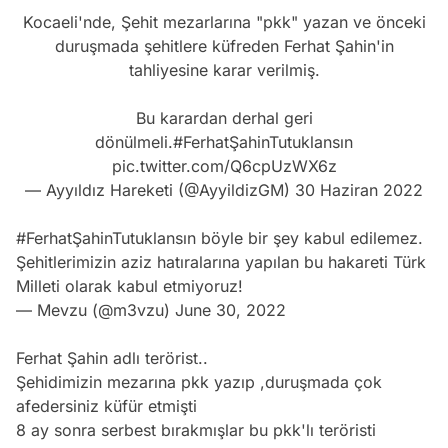
Kocaeli'nde, Şehit mezarlarına "pkk" yazan ve önceki
duruşmada şehitlere küfreden Ferhat Şahin'in
tahliyesine karar verilmiş.
Bu karardan derhal geri
dönülmeli.
#FerhatŞahinTutuklansın
pic.twitter.com/Q6cpUzWX6z
— Ayyıldız Hareketi (@AyyildizGM)
30 Haziran 2022
#FerhatŞahinTutuklansın
böyle bir şey kabul edilemez.
Şehitlerimizin aziz hatıralarına yapılan bu hakareti Türk
Milleti olarak kabul etmiyoruz!
— Mevzu (@m3vzu)
June 30, 2022
Ferhat Şahin adlı terörist..
Şehidimizin mezarına pkk yazıp ,duruşmada çok
afedersiniz küfür etmişti
8 ay sonra serbest bırakmışlar bu pkk'lı teröristi