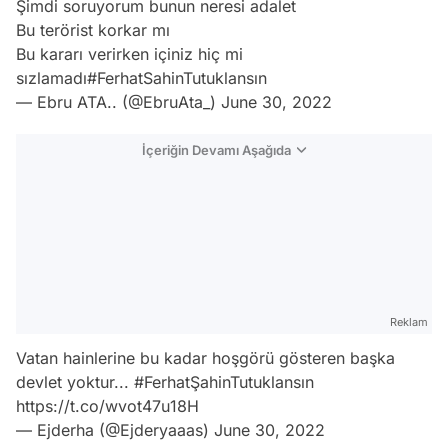
Şimdi soruyorum bunun neresi adalet
Bu terörist korkar mı
Bu kararı verirken içiniz hiç mi
sızlamadı
#FerhatSahinTutuklansın
— Ebru ATA.. (@EbruAta_)
June 30, 2022
İçeriğin Devamı Aşağıda
Reklam
Vatan hainlerine bu kadar hoşgörü gösteren başka
devlet yoktur...
#FerhatŞahinTutuklansın
https://t.co/wvot47u18H
— Ejderha (@Ejderyaaas)
June 30, 2022