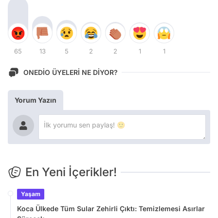
65
13
5
2
2
1
1
ONEDİO ÜYELERİ NE DİYOR?
Yorum Yazın
En Yeni İçerikler!
Yaşam
Koca Ülkede Tüm Sular Zehirli Çıktı: Temizlemesi Asırlar