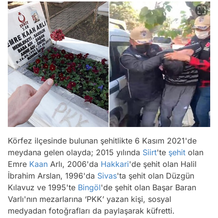
Körfez ilçesinde bulunan şehitlikte 6 Kasım 2021'de
meydana gelen olayda; 2015 yılında
Siirt
'te
şehit
olan
Emre
Kaan
Arlı, 2006'da
Hakkari
'de şehit olan Halil
İbrahim Arslan, 1996'da
Sivas
'ta şehit olan Düzgün
Kılavuz ve 1995'te
Bingöl
'de şehit olan Başar Baran
Varlı'nın mezarlarına ‘PKK’ yazan kişi, sosyal
medyadan fotoğrafları da paylaşarak küfretti.