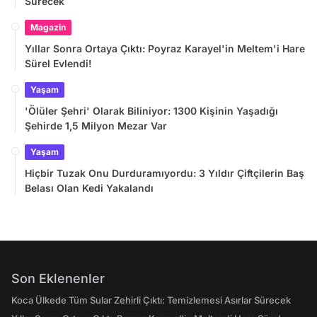
Sürecek
Magazin
Yıllar Sonra Ortaya Çıktı: Poyraz Karayel'in Meltem'i Hare
Sürel Evlendi!
Yaşam
'Ölüler Şehri' Olarak Biliniyor: 1300 Kişinin Yaşadığı
Şehirde 1,5 Milyon Mezar Var
Yaşam
Hiçbir Tuzak Onu Durduramıyordu: 3 Yıldır Çiftçilerin Baş
Belası Olan Kedi Yakalandı
Son Eklenenler
Koca Ülkede Tüm Sular Zehirli Çıktı: Temizlemesi Asırlar Sürecek