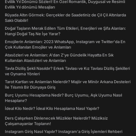
Evlilik Yıl Dönümü Sözleri! En Özel Romantik, Duygusal ve Resimli
Evlilik Yıl dönümü Mesajları
Rüyada Altın Görmek: Gerçekler de Saadetiniz de Çil Çil Altınlarda
Saklı Olabilir!
Doğal Taşların Merak Edilen Tüm Etkileri, Enerjileri ve Şifa Alanları:
Hangi Doğal Taş Ne İşe Yarar?
Emojilerin Anlamları: 2023 WhatsApp, Instagram ve Twitter'da En
Çok Kullanılan Emojiler ve Anlamları
Atasözleri ve Anlamları: A'dan Z'ye Gündelik Hayatta En Sık
Kullanılan Atasözleri ve Anlamları
Tavla Diziliş Şekli Nasıldır? Erkek Tavlası ve Kız Tavlası Diziliş Şekilleri
ve Oynama Yönleri
Tarot Kartları ve Anlamları Nelerdir? Majör ve Minör Arkana Desteleri
İle Tılsımlı Bir Dünyaya Giriş
Burç Uyumu Hesaplama Nedir? Burç Uyumu, Aşk Uyumu Nasıl
Hesaplanır?
İdeal Kilo Nedir? İdeal Kilo Hesaplama Nasıl Yapılır?
Ders Çalışırken Dinlenecek Müzikler Nelerdir? Müziksiz
Çalışamayanlar Toplanın!
Instagram Giriş Nasıl Yapılır? Instagram'a Giriş İşlemleri Rehberi