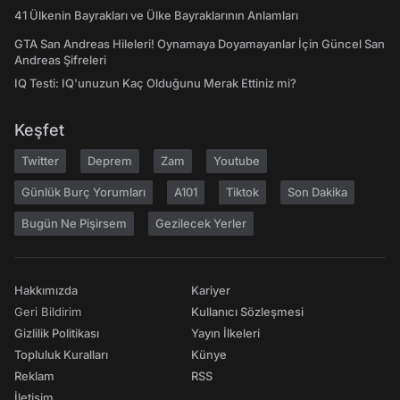
41 Ülkenin Bayrakları ve Ülke Bayraklarının Anlamları
GTA San Andreas Hileleri! Oynamaya Doyamayanlar İçin Güncel San
Andreas Şifreleri
IQ Testi: IQ'unuzun Kaç Olduğunu Merak Ettiniz mi?
Keşfet
Twitter
Deprem
Zam
Youtube
Günlük Burç Yorumları
A101
Tiktok
Son Dakika
Bugün Ne Pişirsem
Gezilecek Yerler
Hakkımızda
Kariyer
Geri Bildirim
Kullanıcı Sözleşmesi
Gizlilik Politikası
Yayın İlkeleri
Topluluk Kuralları
Künye
Reklam
RSS
İletişim