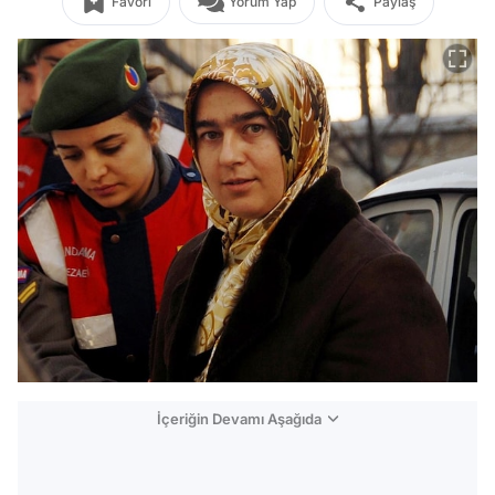
Favori
Yorum Yap
Paylaş
İçeriğin Devamı Aşağıda