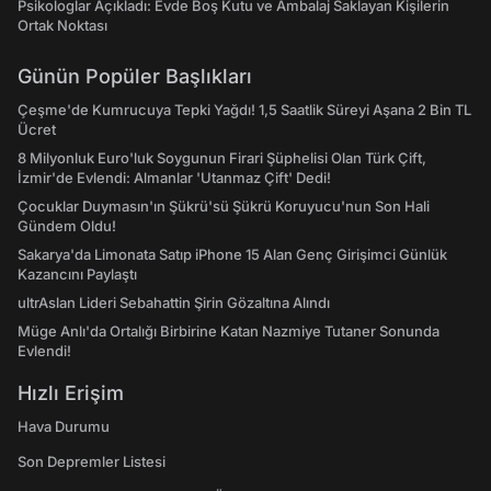
Psikologlar Açıkladı: Evde Boş Kutu ve Ambalaj Saklayan Kişilerin
Ortak Noktası
Günün Popüler Başlıkları
Çeşme'de Kumrucuya Tepki Yağdı! 1,5 Saatlik Süreyi Aşana 2 Bin TL
Ücret
8 Milyonluk Euro'luk Soygunun Firari Şüphelisi Olan Türk Çift,
İzmir'de Evlendi: Almanlar 'Utanmaz Çift' Dedi!
Çocuklar Duymasın'ın Şükrü'sü Şükrü Koruyucu'nun Son Hali
Gündem Oldu!
Sakarya'da Limonata Satıp iPhone 15 Alan Genç Girişimci Günlük
Kazancını Paylaştı
ultrAslan Lideri Sebahattin Şirin Gözaltına Alındı
Müge Anlı'da Ortalığı Birbirine Katan Nazmiye Tutaner Sonunda
Evlendi!
Hızlı Erişim
Hava Durumu
Son Depremler Listesi