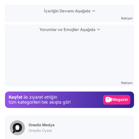
İçeriğin Devamı Aşağıda
Reklam
Yorumlar ve Emojiler Aşağıda
Video
Test
Reklam
Gündem
Keşfet
ile ziyaret ettiğin
Magazin
tüm kategorileri tek akışta gör!
Video
Test
Onedio Medya
Onedio Üyesi