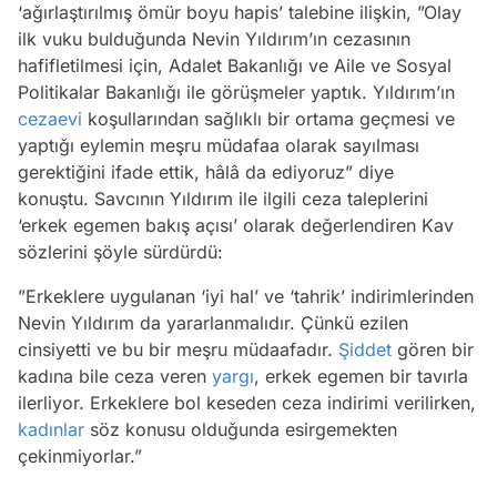
‘ağırlaştırılmış ömür boyu hapis’ talebine ilişkin, ”Olay
ilk vuku bulduğunda Nevin Yıldırım’ın cezasının
hafifletilmesi için, Adalet Bakanlığı ve Aile ve Sosyal
Politikalar Bakanlığı ile görüşmeler yaptık. Yıldırım’ın
cezaevi
koşullarından sağlıklı bir ortama geçmesi ve
yaptığı eylemin meşru müdafaa olarak sayılması
gerektiğini ifade ettik, hâlâ da ediyoruz” diye
konuştu. Savcının Yıldırım ile ilgili ceza taleplerini
‘erkek egemen bakış açısı’ olarak değerlendiren Kav
sözlerini şöyle sürdürdü:
”Erkeklere uygulanan ‘iyi hal’ ve ‘tahrik’ indirimlerinden
Nevin Yıldırım da yararlanmalıdır. Çünkü ezilen
cinsiyetti ve bu bir meşru müdaafadır.
Şiddet
gören bir
kadına bile ceza veren
yargı
, erkek egemen bir tavırla
ilerliyor. Erkeklere bol keseden ceza indirimi verilirken,
kadınlar
söz konusu olduğunda esirgemekten
çekinmiyorlar.”