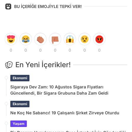
BU İÇERİĞE EMOJİYLE TEPKİ VER!
0
0
0
0
0
0
0
En Yeni İçerikler!
Ekonomi
Sigaraya Dev Zam: 10 Ağustos Sigara Fiyatları
Güncellendi, Bir Sigara Grubuna Daha Zam Geldi
Ekonomi
Ne Koç Ne Sabancı! 19 Çalışanlı Şirket Zirveye Oturdu
Yaşam