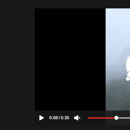
0:08
/
0:35