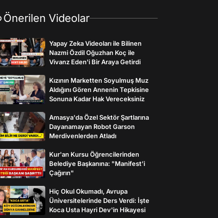
Önerilen Videolar
Yapay Zeka Videoları ile Bilinen
Nazmi Özdil Oğuzhan Koç ile
Vivanz Eden'i Bir Araya Getirdi
Kızının Marketten Soyulmuş Muz
Aldığını Gören Annenin Tepkisine
Sonuna Kadar Hak Vereceksiniz
Amasya'da Özel Sektör Şartlarına
Dayanamayan Robot Garson
Merdivenlerden Atladı
Kur'an Kursu Öğrencilerinden
Belediye Başkanına: "Manifest’i
Çağırın"
Hiç Okul Okumadı, Avrupa
Üniversitelerinde Ders Verdi: İşte
Koca Usta Hayri Dev'in Hikayesi