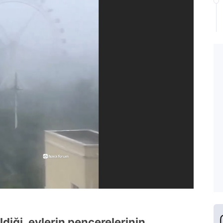
ldiği, evlerin pencerelerinin