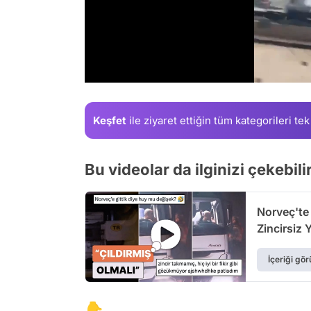
/
Keşfet
ile ziyaret ettiğin
tüm kategorileri tek
Bu videolar da ilginizi çekebili
Norveç'te 
Zincirsiz Y
İçeriği gör
👇