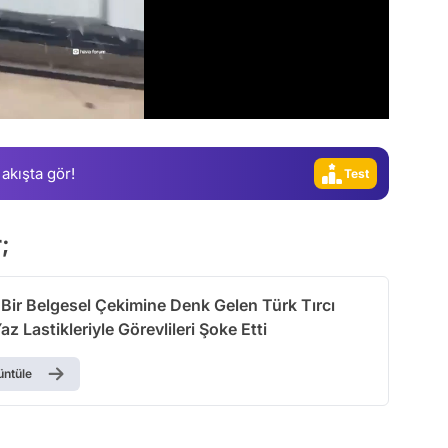
Video
Test
Gündem
Magazin
Video
 akışta gör!
Test
r;
Bir Belgesel Çekimine Denk Gelen Türk Tırcı
az Lastikleriyle Görevlileri Şoke Etti
üntüle