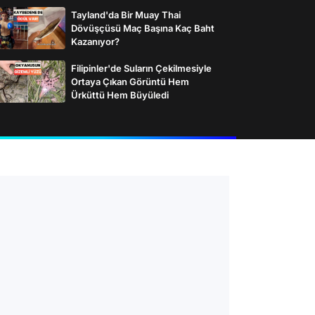
Tayland'da Bir Muay Thai
Dövüşçüsü Maç Başına Kaç Baht
Kazanıyor?
Filipinler'de Suların Çekilmesiyle
Ortaya Çıkan Görüntü Hem
Ürküttü Hem Büyüledi