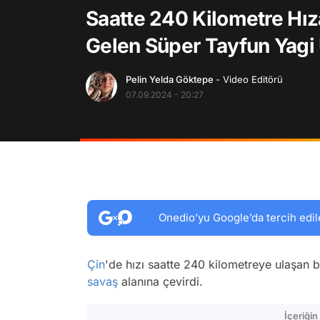
Saatte 240 Kilometre Hız
Gelen Süper Tayfun Yagi 
Pelin Yelda Göktepe
- Video Editörü
07.09.2024 - 20:27
Onedio’yu Google’da tercih edil
Çin
'de hızı saatte 240 kilometreye ulaşan 
savaş
alanına çevirdi.
İçeriği