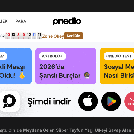
MEK
PARA
e👀
Zone Okey
Seri Diz
aştı: Çin'de Meydana Gelen Süper Tayfun Yagi Ülkeyi Savaş Alanı