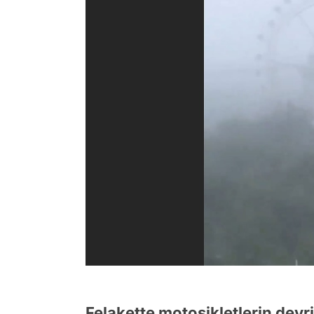
Felakette motosikletlerin devri