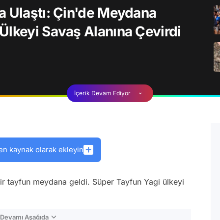
a Ulaştı: Çin'de Meydana
Ülkeyi Savaş Alanına Çevirdi
İçerik Devam Ediyor
en kaynak olarak ekleyin
bir tayfun meydana geldi. Süper Tayfun Yagi ülkeyi
n Devamı Aşağıda