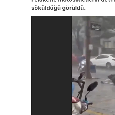
söküldüğü görüldü.