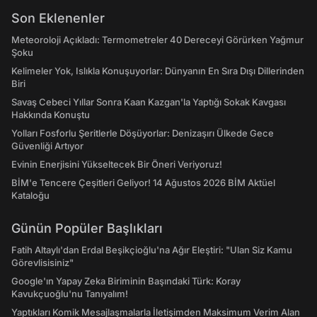
Son Eklenenler
Meteoroloji Açıkladı: Termometreler 40 Dereceyi Görürken Yağmur
Şoku
Kelimeler Yok, Islıkla Konuşuyorlar: Dünyanın En Sıra Dışı Dillerinden
Biri
Savaş Cebeci Yıllar Sonra Kaan Kazgan'la Yaptığı Sokak Kavgası
Hakkında Konuştu
Yolları Fosforlu Şeritlerle Döşüyorlar: Denizaşırı Ülkede Gece
Güvenliği Artıyor
Evinin Enerjisini Yükseltecek Bir Öneri Veriyoruz!
BİM'e Tencere Çeşitleri Geliyor! 14 Ağustos 2026 BİM Aktüel
Kataloğu
Günün Popüler Başlıkları
Fatih Altaylı'dan Erdal Beşikçioğlu'na Ağır Eleştiri: "Ulan Siz Kamu
Görevlisisiniz"
Google'ın Yapay Zeka Biriminin Başındaki Türk: Koray
Kavukçuoğlu'nu Tanıyalım!
Yaptıkları Komik Mesajlaşmalarla İletişimden Maksimum Verim Alan