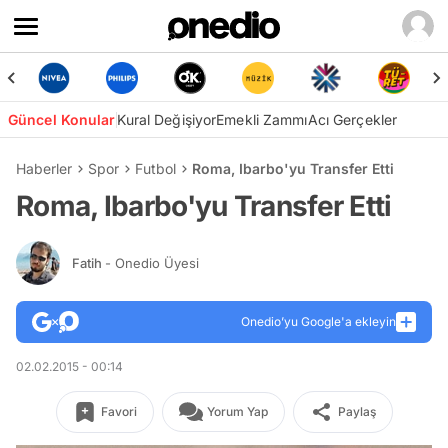
Güncel Konular
Kural Değişiyor
Emekli Zammı
Acı Gerçekler
Haberler
Spor
Futbol
Roma, Ibarbo'yu Transfer Etti
Roma, Ibarbo'yu Transfer Etti
Fatih
- Onedio Üyesi
Onedio’yu Google'a ekleyin
02.02.2015 - 00:14
Favori
Yorum Yap
Paylaş