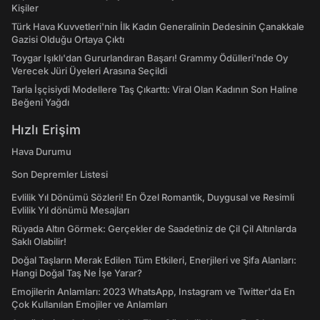
Kişiler
Türk Hava Kuvvetleri'nin İlk Kadın Generalinin Dedesinin Çanakkale
Gazisi Olduğu Ortaya Çıktı
Toygar Işıklı'dan Gururlandıran Başarı! Grammy Ödülleri'nde Oy
Verecek Jüri Üyeleri Arasına Seçildi
Tarla İşçisiydi Modellere Taş Çıkarttı: Viral Olan Kadının Son Haline
Beğeni Yağdı
Hızlı Erişim
Hava Durumu
Son Depremler Listesi
Evlilik Yıl Dönümü Sözleri! En Özel Romantik, Duygusal ve Resimli
Evlilik Yıl dönümü Mesajları
Rüyada Altın Görmek: Gerçekler de Saadetiniz de Çil Çil Altınlarda
Saklı Olabilir!
Doğal Taşların Merak Edilen Tüm Etkileri, Enerjileri ve Şifa Alanları:
Hangi Doğal Taş Ne İşe Yarar?
Emojilerin Anlamları: 2023 WhatsApp, Instagram ve Twitter'da En
Çok Kullanılan Emojiler ve Anlamları