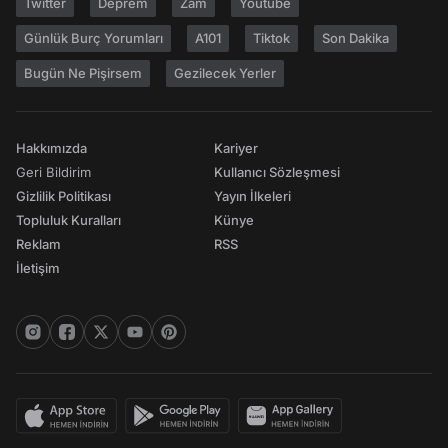
Twitter
Deprem
Zam
Youtube
Günlük Burç Yorumları
A101
Tiktok
Son Dakika
Bugün Ne Pişirsem
Gezilecek Yerler
Hakkımızda
Kariyer
Geri Bildirim
Kullanıcı Sözleşmesi
Gizlilik Politikası
Yayın İlkeleri
Topluluk Kuralları
Künye
Reklam
RSS
İletişim