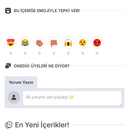
BU İÇERİĞE EMOJİYLE TEPKİ VER!
0
0
0
0
0
0
0
ONEDİO ÜYELERİ NE DİYOR?
Yorum Yazın
En Yeni İçerikler!