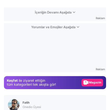
İçeriğin Devamı Aşağıda
Reklam
Yorumlar ve Emojiler Aşağıda
Video
Test
Reklam
Gündem
Keşfet
ile ziyaret ettiğin
Magazin
tüm kategorileri tek akışta gör!
Video
Test
Fatih
Onedio Üyesi