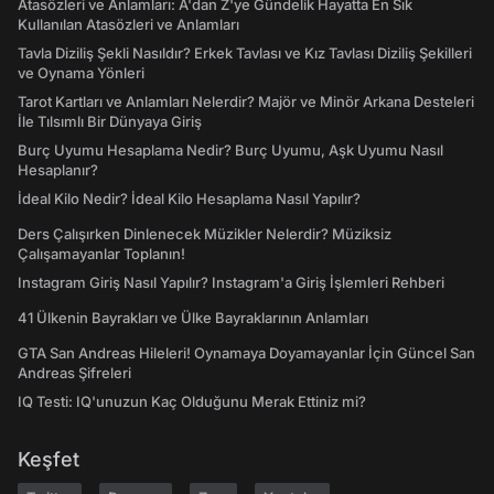
Atasözleri ve Anlamları: A'dan Z'ye Gündelik Hayatta En Sık
Kullanılan Atasözleri ve Anlamları
Tavla Diziliş Şekli Nasıldır? Erkek Tavlası ve Kız Tavlası Diziliş Şekilleri
ve Oynama Yönleri
Tarot Kartları ve Anlamları Nelerdir? Majör ve Minör Arkana Desteleri
İle Tılsımlı Bir Dünyaya Giriş
Burç Uyumu Hesaplama Nedir? Burç Uyumu, Aşk Uyumu Nasıl
Hesaplanır?
İdeal Kilo Nedir? İdeal Kilo Hesaplama Nasıl Yapılır?
Ders Çalışırken Dinlenecek Müzikler Nelerdir? Müziksiz
Çalışamayanlar Toplanın!
Instagram Giriş Nasıl Yapılır? Instagram'a Giriş İşlemleri Rehberi
41 Ülkenin Bayrakları ve Ülke Bayraklarının Anlamları
GTA San Andreas Hileleri! Oynamaya Doyamayanlar İçin Güncel San
Andreas Şifreleri
IQ Testi: IQ'unuzun Kaç Olduğunu Merak Ettiniz mi?
Keşfet