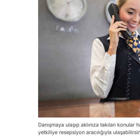
Danışmaya ulaşıp aklınıza takılan konular 
yetkiliye resepsiyon aracılığıyla ulaşabilirsin