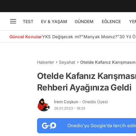
TEST
EV & YAŞAM
GÜNDEM
EĞLENCE
YE
Güncel Konular
YKS Değişecek mi?
"Manyak Mısınız?"
30 Yıl 
Haberler
Seyahat
Otelde Kafanız Karışmasın
Otelde Kafanız Karışmas
Rehberi Ayağınıza Geldi
İrem Coşkun
- Onedio Üyesi
26.01.2023 - 18:25
Onedio’yu Google’da tercih edil