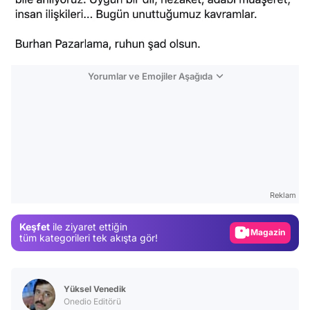
Yorumlar ve Emojiler Aşağıda
Video
Test
Reklam
Gündem
Keşfet
ile ziyaret ettiğin
Magazin
tüm kategorileri tek akışta gör!
Video
Test
Yüksel Venedik
Onedio Editörü