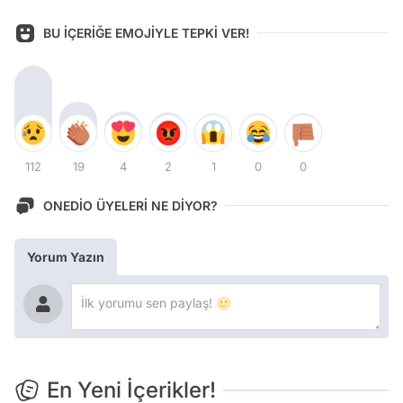
BU İÇERİĞE EMOJİYLE TEPKİ VER!
112
19
4
2
1
0
0
ONEDİO ÜYELERİ NE DİYOR?
Yorum Yazın
En Yeni İçerikler!