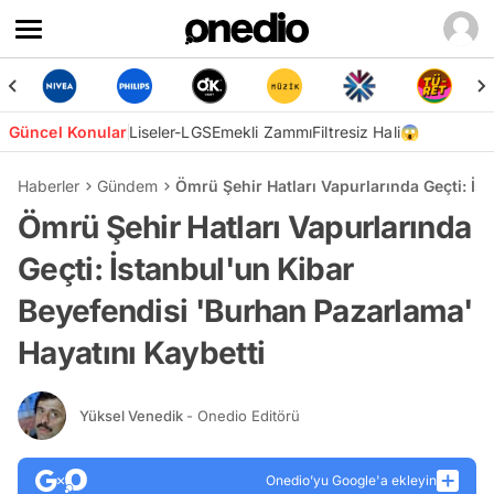
Güncel Konular
Liseler-LGS
Emekli Zammı
Filtresiz Hali😱
Haberler
Gündem
Ömrü Şehir Hatları Vapurlarında Geçti: İs
Ömrü Şehir Hatları Vapurlarında
Geçti: İstanbul'un Kibar
Beyefendisi 'Burhan Pazarlama'
Hayatını Kaybetti
Yüksel Venedik
- Onedio Editörü
Onedio’yu Google'a ekleyin