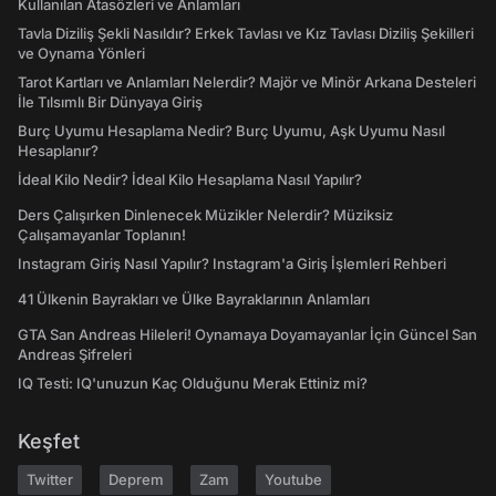
Kullanılan Atasözleri ve Anlamları
Tavla Diziliş Şekli Nasıldır? Erkek Tavlası ve Kız Tavlası Diziliş Şekilleri
ve Oynama Yönleri
Tarot Kartları ve Anlamları Nelerdir? Majör ve Minör Arkana Desteleri
İle Tılsımlı Bir Dünyaya Giriş
Burç Uyumu Hesaplama Nedir? Burç Uyumu, Aşk Uyumu Nasıl
Hesaplanır?
İdeal Kilo Nedir? İdeal Kilo Hesaplama Nasıl Yapılır?
Ders Çalışırken Dinlenecek Müzikler Nelerdir? Müziksiz
Çalışamayanlar Toplanın!
Instagram Giriş Nasıl Yapılır? Instagram'a Giriş İşlemleri Rehberi
41 Ülkenin Bayrakları ve Ülke Bayraklarının Anlamları
GTA San Andreas Hileleri! Oynamaya Doyamayanlar İçin Güncel San
Andreas Şifreleri
IQ Testi: IQ'unuzun Kaç Olduğunu Merak Ettiniz mi?
Keşfet
Twitter
Deprem
Zam
Youtube