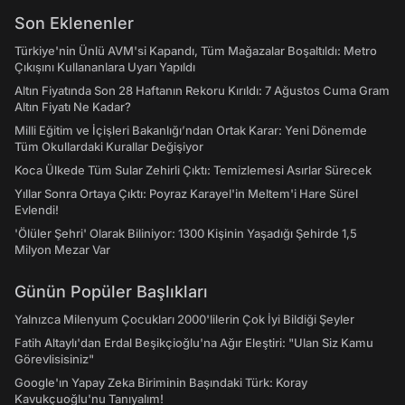
Son Eklenenler
Türkiye'nin Ünlü AVM'si Kapandı, Tüm Mağazalar Boşaltıldı: Metro
Çıkışını Kullananlara Uyarı Yapıldı
Altın Fiyatında Son 28 Haftanın Rekoru Kırıldı: 7 Ağustos Cuma Gram
Altın Fiyatı Ne Kadar?
Milli Eğitim ve İçişleri Bakanlığı’ndan Ortak Karar: Yeni Dönemde
Tüm Okullardaki Kurallar Değişiyor
Koca Ülkede Tüm Sular Zehirli Çıktı: Temizlemesi Asırlar Sürecek
Yıllar Sonra Ortaya Çıktı: Poyraz Karayel'in Meltem'i Hare Sürel
Evlendi!
'Ölüler Şehri' Olarak Biliniyor: 1300 Kişinin Yaşadığı Şehirde 1,5
Milyon Mezar Var
Günün Popüler Başlıkları
Yalnızca Milenyum Çocukları 2000'lilerin Çok İyi Bildiği Şeyler
Fatih Altaylı'dan Erdal Beşikçioğlu'na Ağır Eleştiri: "Ulan Siz Kamu
Görevlisisiniz"
Google'ın Yapay Zeka Biriminin Başındaki Türk: Koray
Kavukçuoğlu'nu Tanıyalım!